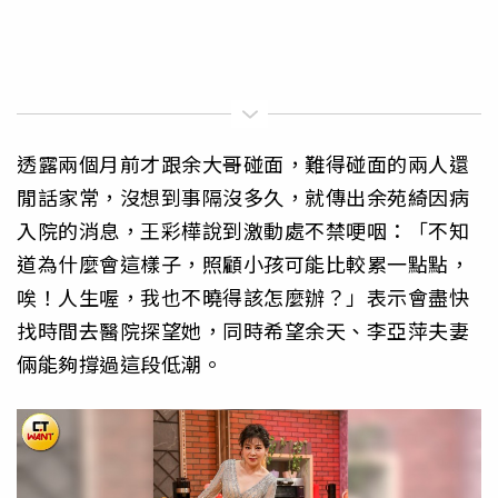
透露兩個月前才跟余大哥碰面，難得碰面的兩人還
閒話家常，沒想到事隔沒多久，就傳出余苑綺因病
入院的消息，王彩樺說到激動處不禁哽咽：「不知
道為什麼會這樣子，照顧小孩可能比較累一點點，
唉！人生喔，我也不曉得該怎麼辦？」表示會盡快
找時間去醫院探望她，同時希望余天、李亞萍夫妻
倆能夠撐過這段低潮。