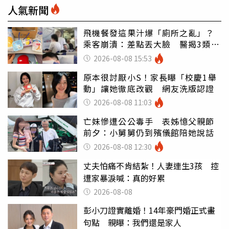
人氣新聞
飛機餐發這果汁爆「廁所之亂」？
乘客崩潰：差點丟大臉 醫揭3類人
別亂喝
2026-08-08 15:53
原本很討厭小S！家長曝「校慶1舉
動」讓她徹底改觀 網友洗版認證
2026-08-08 11:03
亡妹慘遭公公毒手 表姊憶父親節
前夕：小舅舅仍到殯儀館陪她說話
2026-08-08 12:30
丈夫怕痛不肯結紮！人妻連生3孩 控
遭家暴淚喊：真的好累
2026-08-08
彭小刀證實離婚！14年豪門婚正式畫
句點 親曝：我們還是家人