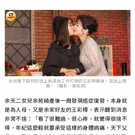
女兒黃于庭特別送上魚湯為工作忙碌的王彩樺補身，並送上親
親。（攝影／張祐銘）
余天二女兒余苑綺產後一周發現癌症復發，本身就
是為人母、又是余家好友的王彩樺，表示聽到消息
非常不捨：「看了很難過、很心疼，就覺得很捨不
得，年紀這麼輕就要承受這樣的身體病痛，天下父