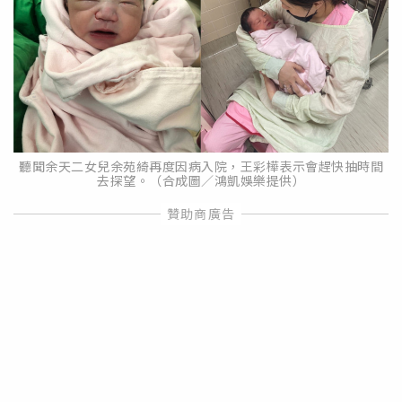
聽聞余天二女兒余苑綺再度因病入院，王彩樺表示會趕快抽時間
去探望。（合成圖／鴻凱娛樂提供）