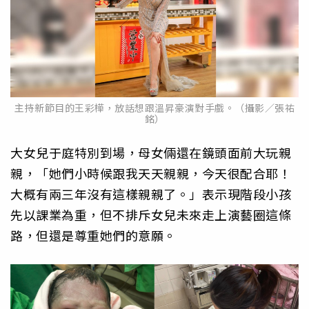
主持新節目的王彩樺，放話想跟溫昇豪演對手戲。（攝影／張祐
銘）
大女兒于庭特別到場，母女倆還在鏡頭面前大玩親
親，「她們小時候跟我天天親親，今天很配合耶！
大概有兩三年沒有這樣親親了。」表示現階段小孩
先以課業為重，但不排斥女兒未來走上演藝圈這條
路，但還是尊重她們的意願。