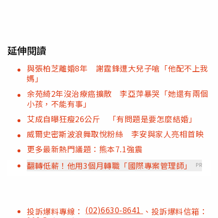
延伸閱讀
與張柏芝離婚8年 謝霆鋒遭大兒子嗆「他配不上我
媽」
余苑綺2年沒治療癌擴散 李亞萍暴哭「她還有兩個
小孩，不能有事」
艾成自曝狂瘦26公斤 「有問題是要怎麼結婚」
威爾史密斯波浪舞取悅粉絲 李安與家人亮相首映
更多最新熱門議題：熊本7.1強震
翻轉低薪！他用3個月轉職「國際專案管理師」
PR
(02)6630-8641
投訴爆料專線：
、投訴爆料信箱：