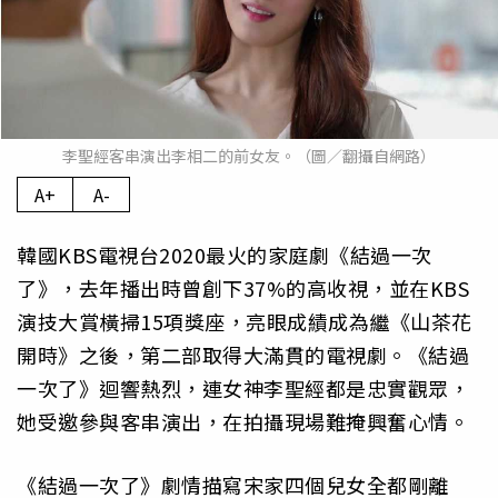
李聖經客串演出李相二的前女友。（圖／翻攝自網路）
A+
A-
韓國KBS電視台2020最火的家庭劇《結過一次
了》，去年播出時曾創下37%的高收視，並在KBS
演技大賞橫掃15項獎座，亮眼成績成為繼《山茶花
開時》之後，第二部取得大滿貫的電視劇。《結過
一次了》迴響熱烈，連女神李聖經都是忠實觀眾，
她受邀參與客串演出，在拍攝現場難掩興奮心情。
《結過一次了》劇情描寫宋家四個兒女全都剛離