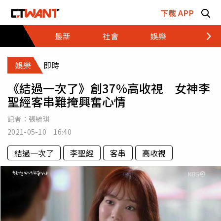
跳至主要內容區塊
下載 APP
最新
社會
娛樂
財經
娛樂
即時
《結過一次了》創37%高收視 女神李
聖經客串難掩興奮心情
記者：
張毓琪
2021-05-10 16:40
結過一次了
李聖經
客串
高收視