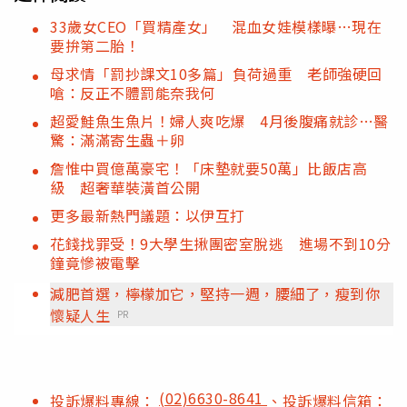
33歲女CEO「買精產女」 混血女娃模樣曝…現在
要拚第二胎！
母求情「罰抄課文10多篇」負荷過重 老師強硬回
嗆：反正不體罰能奈我何
超愛鮭魚生魚片！婦人爽吃爆 4月後腹痛就診…醫
驚：滿滿寄生蟲＋卵
詹惟中買億萬豪宅！「床墊就要50萬」比飯店高
級 超奢華裝潢首公開
更多最新熱門議題：以伊互打
花錢找罪受！9大學生揪團密室脫逃 進場不到10分
鐘竟慘被電擊
減肥首選，檸檬加它，堅持一週，腰細了，瘦到你
懷疑人生
PR
(02)6630-8641
投訴爆料專線：
、投訴爆料信箱：