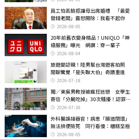
員工怕丟臉拒讓母出席婚禮 「最愛
發錢老闆」震怒開除：我看不起你
2026-08-05
20年前舊衣變身精品！UNIQLO「神
級服務」曝光 網讚：穿一輩子
2026-08-04
旅遊變認親！陸男幫台灣遊客拍照
閒聊驚覺「是失聯大伯」奇蹟重逢
2026-07-18
獨／東吳男教授被瘋狂迷戀 女學生
寄信「分屍吃掉」30次騷擾！認罪免
關
2026-07-30
外科醫誤接器官！病患「腸道閉環」
無法排便險死 同行看傻：糟糕至極
2026-08-05