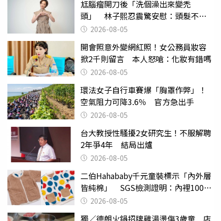
尪腦瘤開刀後「洗個澡出來變禿
頭」 林子熙忍震驚安慰：頭髮不重
要
2026-08-05
開會照意外變網紅照！女公務員妝容
掀2千則留言 本人怒嗆：化妝有錯嗎
2026-08-05
環法女子自行車賽爆「胸罩作弊」！
空氣阻力可降3.6％ 官方急出手
2026-08-05
台大教授性騷擾2女研究生！不服解聘
2年爭4年 結局出爐
2026-08-05
二伯Hahababy千元童裝標示「內外層
皆純棉」 SGS檢測證明：內裡100%
聚酯纖維
2026-08-05
獨／德朗火鍋招牌雞湯燙傷3歲童 店