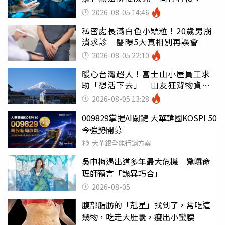
糕至極
2026-08-05 14:46
私密處長滿白色小顆粒！20歲男崩
潰求診 醫曝5大真相別再誤會
2026-08-05 22:10
暖心台灣超人！富士山小屋員工求
助「想活下去」 山友狂背物資上
山：台灣真的是寶島
2026-08-05 13:28
009829掌握AI關鍵 大華韓國KOSPI 50
今強勢開募
大華銀全能行銷方案
吳申梅遇出道多年最大危機 驚曝命
理師預言「詭異巧合」
2026-08-05
腹部脂肪的「剋星」找到了，常吃這
幾物，吃走大肚囊，瘦出小蠻腰