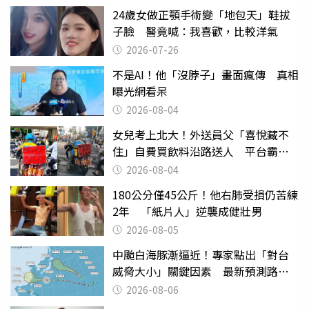
24歲女做正顎手術變「地包天」鞋拔
子臉 醫竟喊：我喜歡，比較洋氣
2026-07-26
不是AI！他「沒脖子」畫面瘋傳 真相
曝光網看呆
2026-08-04
女兒考上北大！外送員父「喜悅藏不
住」自費買飲料沿路送人 平台霸氣
幫付學費
2026-08-04
180公分僅45公斤！他右肺受損仍苦練
2年 「紙片人」逆襲成健壯男
2026-08-05
中颱白海豚漸逼近！專家點出「對台
威脅大小」關鍵因素 最新預測路徑
曝
2026-08-06