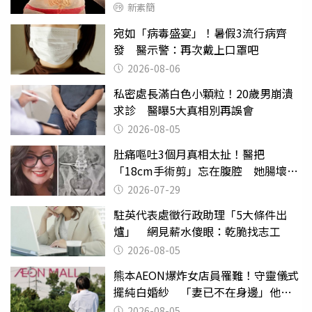
新素簡
宛如「病毒盛宴」！暑假3流行病齊
發 醫示警：再次戴上口罩吧
2026-08-06
私密處長滿白色小顆粒！20歲男崩潰
求診 醫曝5大真相別再誤會
2026-08-05
肚痛嘔吐3個月真相太扯！醫把
「18cm手術剪」忘在腹腔 她腸壞死
險喪命
2026-07-29
駐英代表處徵行政助理「5大條件出
爐」 網見薪水傻眼：乾脆找志工
2026-08-05
熊本AEON爆炸女店員罹難！守靈儀式
擺純白婚紗 「妻已不在身邊」他淚
喊：無法想像
2026-08-05