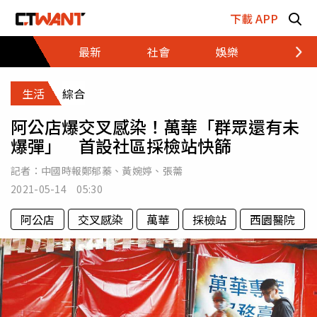
跳至主要內容區塊
下載 APP
最新
社會
娛樂
財經
生活
綜合
阿公店爆交叉感染！萬華「群眾還有未
爆彈」 首設社區採檢站快篩
記者：
中國時報鄭郁蓁
、
黃婉婷
、
張薷
2021-05-14 05:30
阿公店
交叉感染
萬華
採檢站
西園醫院