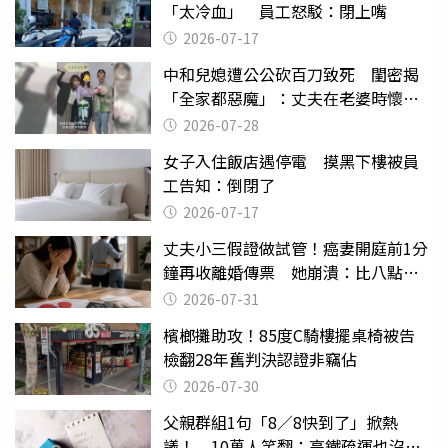
「太冷血」 員工怒駁：閉上嘴
2026-07-17
中和兒媳遭公公砍百刀致死 閨密揭
「全家都惡魔」：丈夫在老婆時懷孕
摔東西
2026-07-28
女子入住飯店遇停電 摸黑下樓被員
工告知：倒閉了
2026-07-17
丈夫小三假證做試管！癌妻開庭前1分
鐘再收離婚傳票 她崩潰：比八點檔
還扯
2026-07-31
檳榔攤助攻！85度C騎樓擺桌椅被告
檢翻28年舊判決認證非竊佔
2026-07-30
父親群組1句「8／8快到了」掀熱
議！ 10萬人笑翻：高鐵疏運也沒列