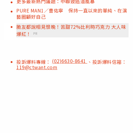
更多最新熱門議題：中聯致癌油風暴
PURE MAN1／曹佑寧 保持一直以來的單純、在演
藝圈顧好自己
脆友都說相見恨晚！苦甜72%比利時巧克力 大人味
爆紅！
PR
(02)6630-8641
投訴爆料專線：
、投訴爆料信箱：
119@ctwant.com