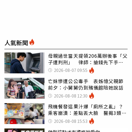
人氣新聞
母親過世當天提領206萬辦後事「父
子遭判刑」 律師：搶錢先下手是
罪
2026-08-07 09:55
亡妹慘遭公公毒手 表姊憶父親節
前夕：小舅舅仍到殯儀館陪她說話
2026-08-08 12:30
飛機餐發這果汁爆「廁所之亂」？
乘客崩潰：差點丟大臉 醫揭3類人
別亂喝
2026-08-08 15:53