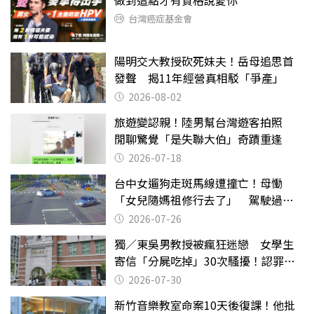
做到這點才有資格說愛你
台灣癌症基金會
陽明交大教授砍死妹夫！岳母追思首
發聲 揭11年經營真相駁「爭產」
2026-08-02
旅遊變認親！陸男幫台灣遊客拍照
閒聊驚覺「是失聯大伯」奇蹟重逢
2026-07-18
台中女遛狗走斑馬線遭撞亡！母慟
「女兒隨媽祖修行去了」 駕駛過失
致死判9月
2026-07-26
獨／東吳男教授被瘋狂迷戀 女學生
寄信「分屍吃掉」30次騷擾！認罪免
關
2026-07-30
新竹音樂教室命案10天後復課！他批