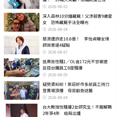
父親節
2026-08-02
深入森林10分鐘藏屍！父涉殺害9歲愛
女 恐怖藏屍手法全曝光
2026-08-04
慈濟遭詐走10.6億！ 李怡貞曝女律
師背景提4疑點
2026-08-07
逃票告性騷1／OL省172元不甘被逮
反控台鐵員工6度騷擾
2026-08-05
疑勞資糾紛！新莊好市多前員工持刀
登賣場頂樓 母苦勸急送醫
2026-08-04
台大教授性騷擾2女研究生！不服解聘
2年爭4年 結局出爐