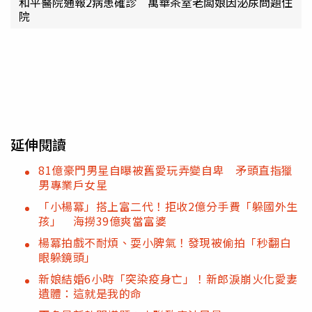
和平醫院通報2病患確診 萬華茶室老闆娘因泌尿問題住
院
延伸閱讀
81億豪門男星自曝被舊愛玩弄變自卑 矛頭直指獵
男專業戶女星
「小楊冪」搭上富二代！拒收2億分手費「躲國外生
孩」 海撈39億爽當富婆
楊冪拍戲不耐煩、耍小脾氣！發現被偷拍「秒翻白
眼躲鏡頭」
新娘結婚6小時「突染疫身亡」！新郎淚崩火化愛妻
遺體：這就是我的命