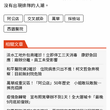
沒有出現排隊的人潮。
阿公店
交叉感染
萬華
採檢站
西園醫院
相關文章
淡水工地外包商確診！立即停工三天消毒 康舒急回
應：廠辦分離，員工未受影響
和平醫院爆2確診 住院病患只出不進！柯文哲急奔視
察：目前無封院危險
萬華成重災區！「阿公店」50年歷史 小姐敢玩敢脫⋯
擦亮招牌
疫情急轉彎 宣布照常舉辦不到1天！全大運喊卡「最晚
9月底前復辦」