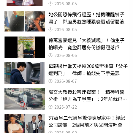
2026-08-05
她公開恐怖飛行經歷！搭機睡醒褲子
濕了 鄰座男趁熟睡猥褻還疑留體液
2026-08-05
億萬富豪遭兒「大義滅親」！偷生子
怕曝光 竟盜鄰居身份辦假證落戶
2026-08-06
母親過世當天提領206萬辦後事「父子
遭判刑」 律師：搶錢先下手是罪
2026-08-07
陽交大教授殺害連襟案！ 精神科醫
分析「絕非為了爭產」：2年前就已言
行詭異
2026-07-22
37歲星二代男星驚傳陳屍家中！經紀
公司證實 2個月前才與父開演唱會
2026-08-02