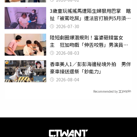
3歲童玩搖搖馬遭陌生婦狠甩巴掌 瞎
扯「被罵吃屎」遭法官打臉判5月須入
監
2026-07-30
陸短劇圈爆潛規則！富婆砸錢當女
主 狂加吻戲「伸舌咬唇」男演員崩
潰
2026-08-03
香車美人1／彭彭海邊秘境外拍 男伴
豪車接送還祭「鈔能力」
2026-08-04
Recommended by