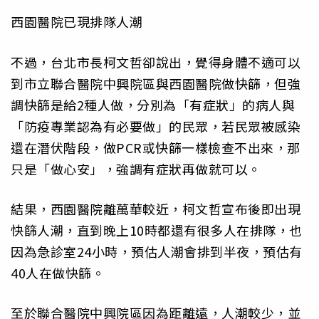
西園醫院已現排隊人潮
不過，台北市長柯文哲卻說出，覺得身體不適可以
到市立聯合醫院中興院區與西園醫院做快篩，但強
調快篩是給2種人做，分別為「有症狀」的病人與
「防疫專業認為有必要做」的民眾，若民眾被感染
還在潛伏階段，做PCR或快篩一樣檢查不出來，那
只是「做心安」，強調有症狀再做就可以。
結果，西園醫院離萬華較近，柯文哲宣布後即出現
快篩人潮，直到晚上10時都還有很多人在排隊，也
因為急診室24小時，預估人潮會排到半夜，預估有
40人在做快篩。
至於聯合醫院中興院區因為距離遠，人潮較少，並