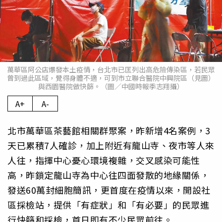
萬華區阿公店爆發本土疫情，台北市已匡列出高危險傳染區，若民眾
曾到過此區域，覺得身體不適，可到市立聯合醫院中興院區（見圖）
與西園醫院做快篩。（圖／中國時報季志翔攝）
A+
A-
北市萬華區茶藝館相關群聚案，昨新增4名案例，3
天已累積7人確診，加上附近有龍山寺、夜市等人來
人往，指揮中心憂心環境複雜，交叉感染可能性
高，昨鎖定龍山寺為中心往四面發散的地緣關係，
發送60萬封細胞簡訊，更首度在疫情以來，開設社
區採檢站，提供「有症狀」和「有必要」的民眾進
行快篩和採檢，首日即有不少民眾前往。