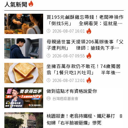
人氣新聞
買195元鹹酥雞忘帶錢！老闆神操作
「倒找5元」 全網看哭：這就是台
灣
2026-08-07 16:01
母親過世當天提領206萬辦後事「父
子遭判刑」 律師：搶錢先下手是
罪
2026-08-07 09:55
坐擁百萬存款仍不敢花！74歲獨居
翁「1餐只吃1片吐司」 半年後暴
瘦嚇壞女兒
2026-08-07 12:01
做到這點才有資格說愛你
台灣癌症基金會
桃園殺妻！老翁持鐵棍、鐵尺暴打 8
旬婦「右半臉被砸爛」慘死