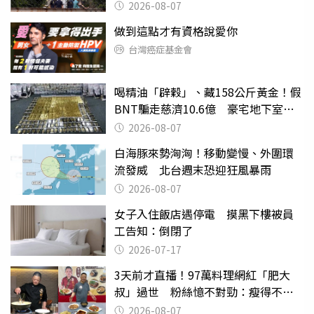
2026-08-07
做到這點才有資格說愛你
台灣癌症基金會
喝精油「辟穀」、藏158公斤黃金！假
BNT騙走慈濟10.6億 豪宅地下室竟
挖出乾鮑金庫
2026-08-07
白海豚來勢洶洶！移動變慢、外圍環
流發威 北台週末恐迎狂風暴雨
2026-08-07
女子入住飯店遇停電 摸黑下樓被員
工告知：倒閉了
2026-07-17
3天前才直播！97萬料理網紅「肥大
叔」過世 粉絲憶不對勁：瘦得不合
理
2026-08-07