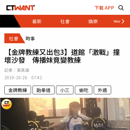
跳至主要內容區塊
下載 APP
最新
社會
娛樂
財經
社會
時事
【金牌教練又出包3】道館「激戰」撞
壞沙發 傳播妹竟變教練
記者：
甯其遠
2019-10-26 07:41
金牌教練
跆拳道
小三
偷吃
外遇