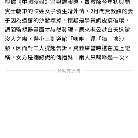
根據《中國時報》等媒體報導，費教練今年初與開
賓士轎車的陳姓女子發生婚外情，2月間費教練的妻
子因為道館的沙發壞掉，懷疑是學員調皮搞破壞，
調閱監視器畫面才赫然發現，原來老公趁白天道館
沒人之際，帶小三到道館「嘿咻」還「搞」壞沙
發，因而對二人提起告訴。費教練當時還在庭上證
稱，女方是剛認識的傳播妹，兩人只嘿咻過一次。