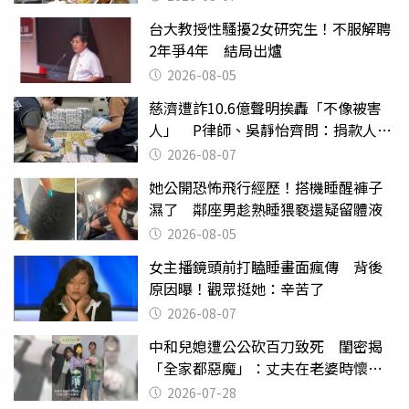
台大教授性騷擾2女研究生！不服解聘
2年爭4年 結局出爐
2026-08-05
慈濟遭詐10.6億聲明挨轟「不像被害
人」 P律師、吳靜怡齊問：捐款人有
權知道真相
2026-08-07
她公開恐怖飛行經歷！搭機睡醒褲子
濕了 鄰座男趁熟睡猥褻還疑留體液
2026-08-05
女主播鏡頭前打瞌睡畫面瘋傳 背後
原因曝！觀眾挺她：辛苦了
2026-08-07
中和兒媳遭公公砍百刀致死 閨密揭
「全家都惡魔」：丈夫在老婆時懷孕
摔東西
2026-07-28