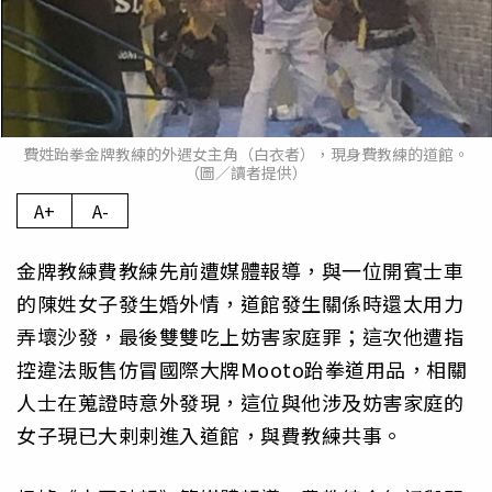
費姓跆拳金牌教練的外遇女主角（白衣者），現身費教練的道館。
（圖／讀者提供）
A+
A-
金牌教練費教練先前遭媒體報導，與一位開賓士車
的陳姓女子發生婚外情，道館發生關係時還太用力
弄壞沙發，最後雙雙吃上妨害家庭罪；這次他遭指
控違法販售仿冒國際大牌Mooto跆拳道用品，相關
人士在蒐證時意外發現，這位與他涉及妨害家庭的
女子現已大剌剌進入道館，與費教練共事。