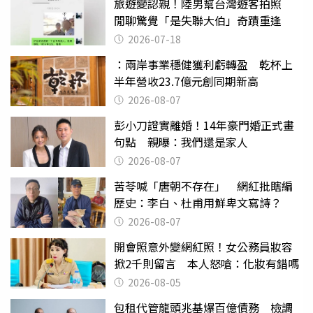
旅遊變認親！陸男幫台灣遊客拍照
閒聊驚覺「是失聯大伯」奇蹟重逢
2026-07-18
：兩岸事業穩健獲利虧轉盈 乾杯上
半年營收23.7億元創同期新高
2026-08-07
彭小刀證實離婚！14年豪門婚正式畫
句點 親曝：我們還是家人
2026-08-07
苦苓喊「唐朝不存在」 網紅批瞎編
歷史：李白、杜甫用鮮卑文寫詩？
2026-08-07
開會照意外變網紅照！女公務員妝容
掀2千則留言 本人怒嗆：化妝有錯嗎
2026-08-05
包租代管龍頭兆基爆百億債務 檢調