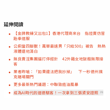
延伸閱讀
【金牌教練又出包1】香港代理商來台 指控賣仿冒
跆拳道服
公廁當四腳獸！萬華最速男「只給500」被告 熱熱
液體還他清白
無良賣淫集團逼打停經針 42外籍女地獄般無限接
客
業者昨嗆：「如果違法把我抄掉」 下一秒德州撲
克賭場關門
更多最新熱門議題：中聯致癌油風暴
成為AI時代的道德駭客！一次拿到三張資安證照
PR