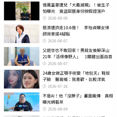
億萬富豪遭兒「大義滅親」！偷生子
怕曝光 竟盜鄰居身份辦假證落戶
2026-08-06
慈濟遭詐走10.6億！ 李怡貞曝女律
師背景提4疑點
2026-08-07
父逝世也不敢回家！男殺友後躲深山
21年「活得像野人」 1關鍵出面自首
2026-08-07
24歲女做正顎手術變「地包天」鞋拔
子臉 醫竟喊：我喜歡，比較洋氣
2026-07-26
不是AI！他「沒脖子」畫面瘋傳 真相
曝光網看呆
2026-08-04