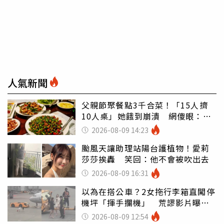
人氣新聞
父親節聚餐點3千合菜！「15人擠
10人桌」她餓到崩潰 網傻眼：讓
店家看笑話
2026-08-09 14:23
颱風天讓助理站陽台護植物！愛莉
莎莎挨轟 笑回：他不會被吹出去
2026-08-09 16:31
以為在搭公車？2女拖行李箱直闖停
機坪「揮手攔機」 荒謬影片曝網
傻眼
2026-08-09 12:54