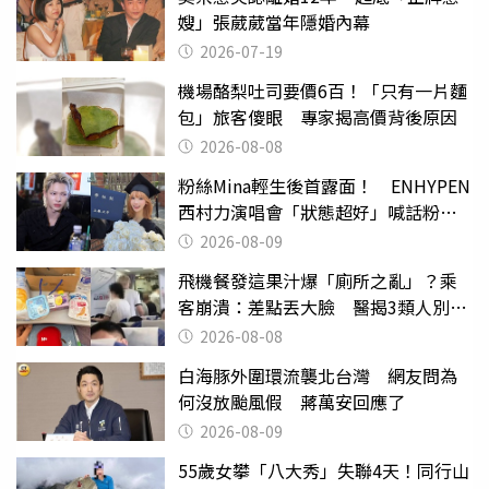
嫂」張葳葳當年隱婚內幕
2026-07-19
機場酪梨吐司要價6百！「只有一片麵
包」旅客傻眼 專家揭高價背後原因
2026-08-08
粉絲Mina輕生後首露面！ ENHYPEN
西村力演唱會「狀態超好」喊話粉
絲：我們心意相通
2026-08-09
飛機餐發這果汁爆「廁所之亂」？乘
客崩潰：差點丟大臉 醫揭3類人別亂
喝
2026-08-08
白海豚外圍環流襲北台灣 網友問為
何沒放颱風假 蔣萬安回應了
2026-08-09
55歲女攀「八大秀」失聯4天！同行山