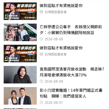
做到這點才有資格說愛你
台灣癌症基金會
亡妹慘遭公公毒手 表姊憶父親節前
夕：小舅舅仍到殯儀館陪她說話
2026-08-08
做到這點才有資格說愛你
台灣癌症基金會
寬魚國際澄清單月營收波動 楊丞琳7
月演唱會爆滿營收大漲73%
2026-08-08
彭小刀證實離婚！14年豪門婚正式畫
句點 親曝：我們還是家人
2026-08-07