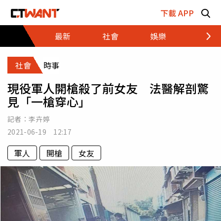
跳至主要內容區塊
下載 APP
最新
社會
娛樂
財經
社會
時事
現役軍人開槍殺了前女友 法醫解剖驚
見「一槍穿心」
記者：
李卉婷
2021-06-19 12:17
軍人
開槍
女友