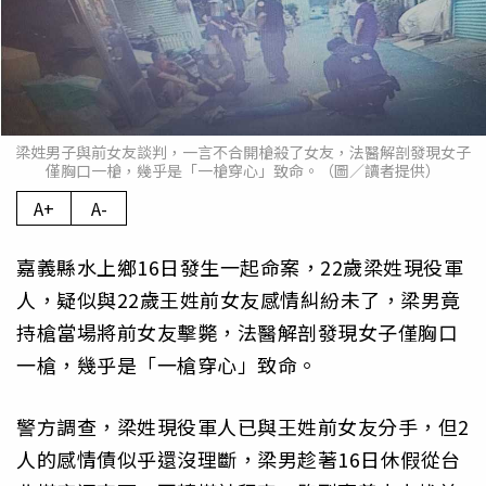
梁姓男子與前女友談判，一言不合開槍殺了女友，法醫解剖發現女子
僅胸口一槍，幾乎是「一槍穿心」致命。（圖／讀者提供）
A+
A-
嘉義縣水上鄉16日發生一起命案，22歲梁姓現役軍
人，疑似與2
2歲王姓前女友感情糾紛未了，梁男竟
持槍當場將前女友擊斃，法醫
解剖發現女子僅胸口
一槍，幾乎是「一槍穿心」致命。
警方調查，梁姓現役軍人已與王姓前女友分手，但2
人的感情債似乎
還沒理斷，梁男趁著16日休假從台