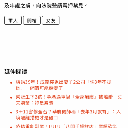
及串證之虞，
向法院聲請羈押禁見。
軍人
開槍
女友
延伸閱讀
結婚39年！成龍突退出妻子2公司「快3年不提
她」 網猜可能婚變了
幫尪生下2孩！孕媽遇車禍「全身癱瘓」被離婚 丈
夫嫌棄：妳是累贅
3＋11害慘全台？華航機師稱「去年3月就有」：入
境隔離措施才是破口
疫情重創副業！LULU「八間手搖飲店」業績砍半