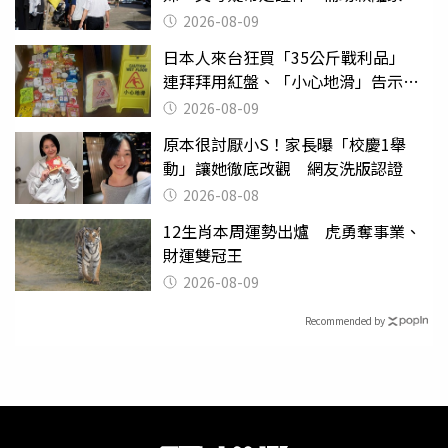
2026-08-09
日本人來台狂買「35公斤戰利品」
連拜拜用紅盤、「小心地滑」告示牌
也帶回家
2026-08-09
原本很討厭小S！家長曝「校慶1舉
動」讓她徹底改觀 網友洗版認證
2026-08-08
12生肖本周運勢出爐 虎勇奪事業、
財運雙冠王
2026-08-09
Recommended by