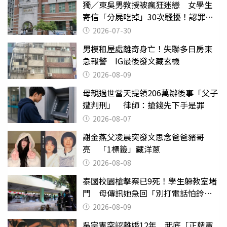
獨／東吳男教授被瘋狂迷戀 女學生
寄信「分屍吃掉」30次騷擾！認罪免
關
2026-07-30
男模租屋處離奇身亡！失聯多日房東
急報警 IG最後發文藏玄機
2026-08-09
母親過世當天提領206萬辦後事「父子
遭判刑」 律師：搶錢先下手是罪
2026-08-07
謝金燕父凌晨突發文思念爸爸豬哥
亮 「1標籤」藏洋蔥
2026-08-08
泰國校園槍擊案已9死！學生躲教室堵
門 母傳訊她急回「別打電話怕鈴
響」
2026-08-09
吳宗憲突認離婚12年 起底「正牌憲