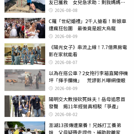
友已獲救 女兒急求助：剩我媽媽還
沒找到
2026-08-08
C羅「世紀婚禮」2千人搶看！新娘車
遭瘋狂包圍 最後竟是超大烏龍
2026-08-09
《陽光女子》串流上線！7.7億票房電
影在家就能看
2026-08-07
以為在搭公車？2女拖行李箱直闖停機
坪「揮手攔機」 荒謬影片曝網傻眼
2026-08-09
陽明交大教授砍死妹夫！岳母追思首
發聲 揭11年經營真相駁「爭產」
2026-08-02
澎湖13孩傳遭棄養！兄姊打工養弟
妹 父母疑帶走證件、補助款離家