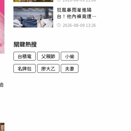
盤、「小心地滑」
狂風暴雨灌進陽
告示牌也帶回家
台！他內褲竟遭颱
風吹走 陳世軒神
2026-08-09 13:26
回1句笑翻上萬網友
關鍵熱搜
台積電
父親節
小偷
名牌包
廖大乙
夫妻
胎
絲
稚