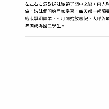
左左右右這對姊妹從讀了國中之後，兩人
係，姊妹倆開始居家學習，每天都一起讀
結束學期課業，七月開始放暑假，大呼終
準備成為國二學生。