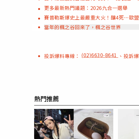
更多最新熱門議題：2026九合一選舉
賽普勒斯爆史上最嚴重大火！釀4死…歐
當年的楓之谷回來了，楓之谷世界
(02)6630-8641
投訴爆料專線：
、投訴
熱門推薦