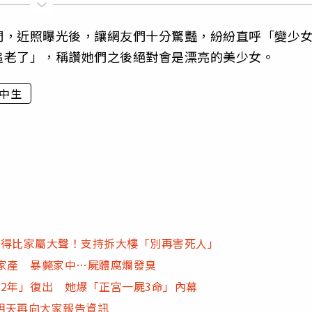
們，近照曝光後，讓網友們十分驚豔，紛紛直呼「變少
追老了」，稱讚她們之後絕對會是漂亮的美少女。
中生
哭得比家屬大聲！支持拆大樓「別再害死人」
家產 暴斃家中…屍體腐爛發臭
2年」復出 她爆「正宮一屍3命」內幕
明天再向大家報告資訊