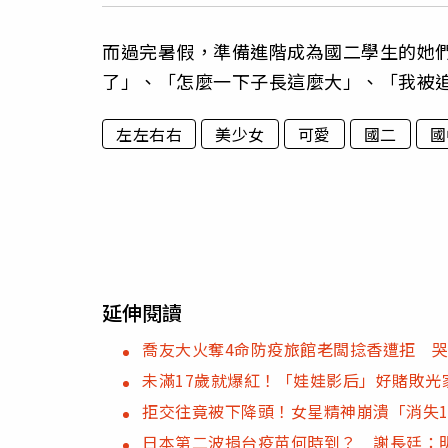
而過完暑假，準備進階成為國二學生的她
了」、「怎麼一下子長這麼大」、「我被
左左右右
美少女
可愛
國二
國
延伸閱讀
喬友大火奪4命防疫旅館老闆捻香遭拒 
未滿17歲就爆紅！「娃娃影后」好賭敗光
拒交往竟被下降頭！女星精神崩潰「消失1
日本第二波捐台疫苗何時到？ 謝長廷：