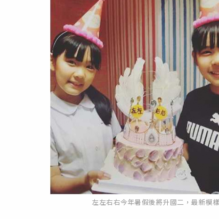
左左右右今年暑假後將升國二，最新模