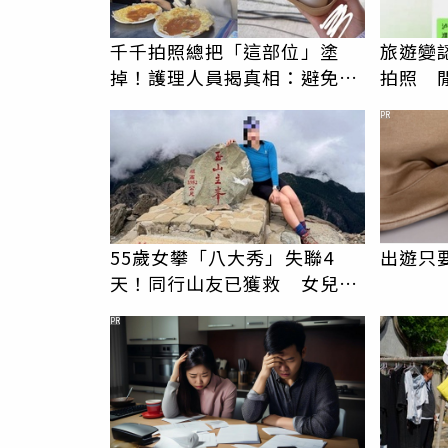
千千拍照總把「這部位」塗
旅遊變
掉！護理人員揭真相：避免惹
拍照 
來不必要麻煩
伯」奇
PR
55歲女攀「八大秀」失聯4
出遊只
天！同行山友已獲救 女兒急
求助：剩我媽媽還沒找到
PR