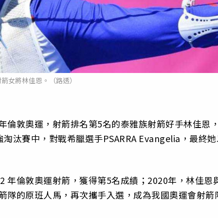
射箭女將林佳恩。（路透）
2 年倫敦奧運，射箭排名第5名的泰雅族射箭好手林佳恩
賽中，對戰希臘選手PSARRA Evangelia，最終她
2 年倫敦奧運射箭，獲得第5名成績；2020年，林佳恩
女射箭隊的原班人馬，再次攜手入選，成為我國奧運會射箭