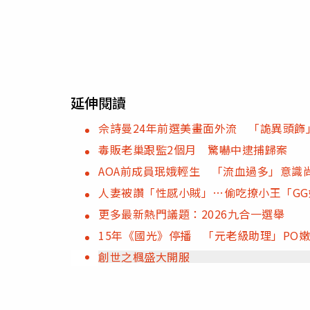
延伸閱讀
佘詩曼24年前選美畫面外流 「詭異頭飾
毒販老巢跟監2個月 驚嚇中逮捕歸案
AOA前成員珉娥輕生 「流血過多」意識
人妻被讚「性感小賊」…偷吃撩小王「G
更多最新熱門議題：2026九合一選舉
15年《國光》停播 「元老級助理」PO
創世之楓盛大開服