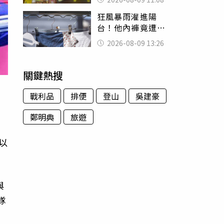
盤、「小心地滑」
狂風暴雨灌進陽
告示牌也帶回家
台！他內褲竟遭颱
風吹走 陳世軒神
2026-08-09 13:26
回1句笑翻上萬網友
關鍵熱搜
戰利品
排便
登山
吳建豪
鄭明典
旅遊
，
以
與
隊