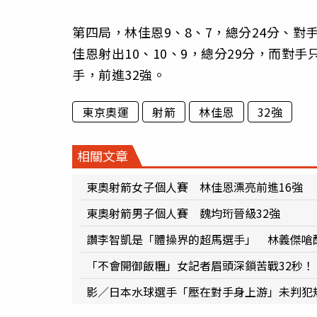
第四局，林佳恩9、8、7，總分24分、對
佳恩射出10、10、9，總分29分，而對
手，前進32強。
東京奧運
射箭
林佳恩
32強
相關文章
東奧射箭女子個人賽 林佳恩漂亮前進16強
東奧射箭男子個人賽 魏均珩晉級32強
讚李智凱是「體操界的超馬選手」 林義傑嗆
「不會開御飯糰」女記者眉頭深鎖苦戰32秒！
影／日本水球選手「壓在對手身上游」未判犯