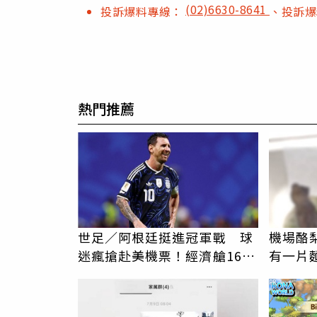
(02)6630-8641
投訴爆料專線：
、投訴
熱門推薦
世足／阿根廷挺進冠軍戰 球
機場酪
迷瘋搶赴美機票！經濟艙16萬
有一片
仍賣光
揭高價
PR