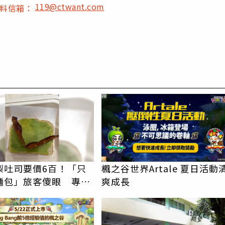
119@ctwant.com
爆料信箱：
PR
梨吐司要價6百！「只
楓之谷世界Artale 夏日活動
麵包」旅客傻眼 專家
爽成長
背後原因