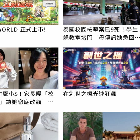
WORLD 正式上市!
泰國校園槍擊案已9死！學生
躲教室堵門 母傳訊她急回
「別打電話怕鈴響」
PR
討厭小S！家長曝「校
在創世之楓光速狂飆
動」讓她徹底改觀 網
認證