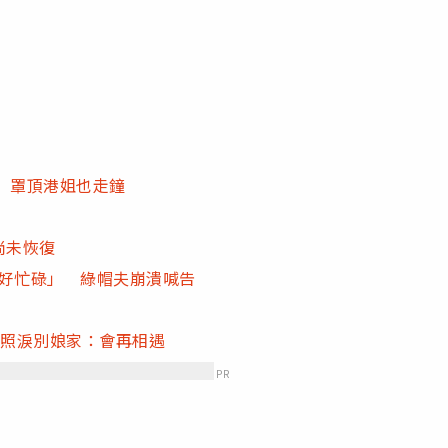
」罩頂港姐也走鐘
尚未恢復
G好忙碌」 綠帽夫崩潰喊告
嫩照淚別娘家：會再相遇
PR