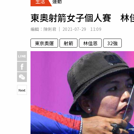
生活
運動
人物
汽車
東奧射箭女子個人賽 林佳
專欄
房產新勢力
編輯：
陳俐君
2021-07-29 11:09
東京奧運
射箭
林佳恩
32強
Next