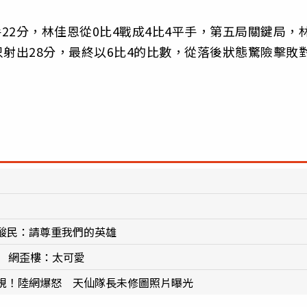
手22分，林佳恩從0比4戰成4比4平手，第五局關鍵局，
手只射出28分，最終以6比4的比數，從落後狀態驚險擊敗
酸民：請尊重我們的英雄
 網歪樓：太可愛
規！陸網爆怒 天仙隊長未修圖照片曝光