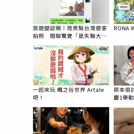
旅遊變認親！陸男幫台灣遊客
RONA 
拍照 閒聊驚覺「是失聯大
伯」奇蹟重逢
PR
一起來玩 楓之谷世界 Artale
原本很
吧！
慶1舉
友洗版
PR