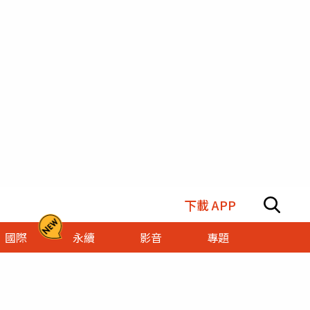
下載 APP
國際
永續
影音
專題