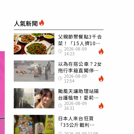
人氣新聞
父親節聚餐點3千合
菜！「15人擠10人
2026-08-09
桌」她餓到崩潰
14:23
網傻眼：讓店家看
笑話
以為在搭公車？2女
拖行李箱直闖停機
2026-08-09
坪「揮手攔機」
12:54
荒謬影片曝網傻眼
颱風天讓助理站陽
台護植物！愛莉莎
2026-08-09
莎挨轟 笑回：他
16:31
不會被吹出去
日本人來台狂買
「35公斤戰利
品」 連拜拜用紅
2026-08-09 11:08