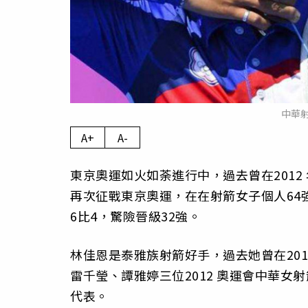
中華
A+
A-
東京奧運如火如荼進行中，過去曾在201
再次征戰東京奧運，在在射箭女子個人64強淘汰
6比4，驚險晉級32強。
林佳恩是泰雅族射箭好手，過去她曾在201
雷千瑩、譚雅婷三位2012 奧運會中華
代表。