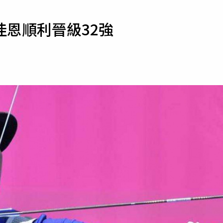
寵物
恩順利晉級32強
運勢
運動
梅酒