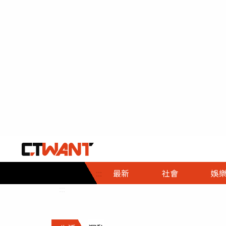
社會首頁
娛樂首頁
財經首頁
政
:::
最新
社會
娛
時事
即時
熱線
:::
直擊
大條
人物
調查
專題
３Ｃ