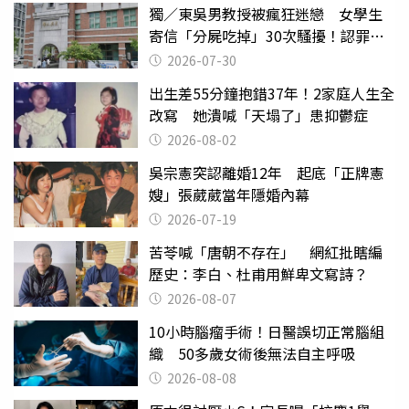
獨／東吳男教授被瘋狂迷戀 女學生
寄信「分屍吃掉」30次騷擾！認罪免
關
2026-07-30
出生差55分鐘抱錯37年！2家庭人生全
改寫 她潰喊「天塌了」患抑鬱症
2026-08-02
吳宗憲突認離婚12年 起底「正牌憲
嫂」張葳葳當年隱婚內幕
2026-07-19
苦苓喊「唐朝不存在」 網紅批瞎編
歷史：李白、杜甫用鮮卑文寫詩？
2026-08-07
10小時腦瘤手術！日醫誤切正常腦組
織 50多歲女術後無法自主呼吸
2026-08-08