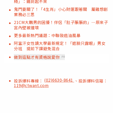
椅」：痛到起不來
鬼門要關了！「4生肖」小心財運跟著關 屬雞想創
業務必三思
21CM大鵰男的困擾！伴侶「肚子脹脹的」…原來子
宮內壁被撞壞
更多最新熱門議題：中聯致癌油風暴
阿富汗女性讀大學最新規定！「遮臉只露眼」男女
分班 提前下課避免混合
做到這點才有資格說愛你
PR
(02)6630-8641
投訴爆料專線：
、投訴爆料信箱：
119@ctwant.com