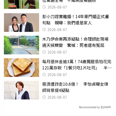
位驚艷全場 千萬網友被圈粉
2026-08-07
彭小刀證實離婚！14年豪門婚正式畫
句點 親曝：我們還是家人
2026-08-07
木乃伊命案再添疑點！命理師赴現場
遇天候驟變 驚喊：死者還有冤屈
2026-08-07
每月退休金逾3萬！74歲獨居翁怕花完
121萬存款「1餐只吃1片吐司」 半年
後暴瘦嚇壞女兒
2026-08-07
慈濟遭詐走10.6億！ 李怡貞曝女律
師背景提4疑點
2026-08-07
Recommended by