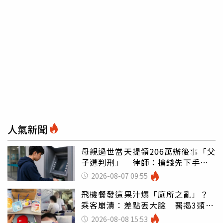
人氣新聞
母親過世當天提領206萬辦後事「父
子遭判刑」 律師：搶錢先下手是
罪
2026-08-07 09:55
飛機餐發這果汁爆「廁所之亂」？
乘客崩潰：差點丟大臉 醫揭3類人
別亂喝
2026-08-08 15:53