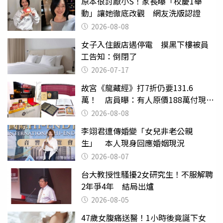
原本很討厭小S！家長曝「校慶1舉
動」讓她徹底改觀 網友洗版認證
2026-08-08
女子入住飯店遇停電 摸黑下樓被員
工告知：倒閉了
2026-07-17
故宮《龍藏經》打7折仍要131.6
萬！ 店員曝：有人原價188萬付現購
買
2026-08-08
李翊君遭傳婚變「女兒非老公親
生」 本人現身回應婚姻現況
2026-08-07
台大教授性騷擾2女研究生！不服解聘
2年爭4年 結局出爐
2026-08-05
47歲女腹痛送醫！1小時後竟誕下女