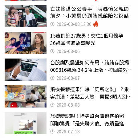
亡妹慘遭公公毒手 表姊憶父親節
前夕：小舅舅仍到殯儀館陪她說話
2026-08-08 12:30
15歲倒追27歲男！交往1個月懷孕
36歲當阿嬤故事曝光
2026-08-06
台股劇烈震盪如何布局？純純存股揭
009816飆漲 34.2% 上漲、拉回績效勝
主動式ETF
2026-08-07
飛機餐發這果汁爆「廁所之亂」？乘
客崩潰：差點丟大臉 醫揭3類人別亂
喝
2026-08-08
旅遊變認親！陸男幫台灣遊客拍照
閒聊驚覺「是失聯大伯」奇蹟重逢
2026-07-18