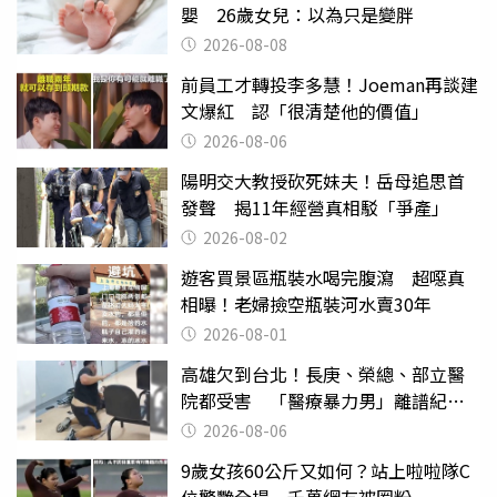
嬰 26歲女兒：以為只是變胖
2026-08-08
前員工才轉投李多慧！Joeman再談建
文爆紅 認「很清楚他的價值」
2026-08-06
陽明交大教授砍死妹夫！岳母追思首
發聲 揭11年經營真相駁「爭產」
2026-08-02
遊客買景區瓶裝水喝完腹瀉 超噁真
相曝！老婦撿空瓶裝河水賣30年
2026-08-01
高雄欠到台北！長庚、榮總、部立醫
院都受害 「醫療暴力男」離譜紀錄
曝光
2026-08-06
9歲女孩60公斤又如何？站上啦啦隊C