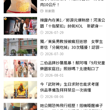
肉10公斤！
新素簡
辣露內在美1／郭源元爆熱戀！河濱公
園「十指緊扣」帥氣KOL 新歡身份
曝光
2026-07-29
獨／東吳男教授被瘋狂迷戀 女學生
寄信「分屍吃掉」30次騷擾！認罪免
關
2026-07-30
二伯品牌抄襲風暴！蔡阿嘎「9月兒童
樂園家庭日」照辦嗎？北捷鬆口了
2026-08-01
今「武財神」生日求財也能求考運
供品準備及拜拜禁忌一次搞懂
2026-08-06
她公開恐怖飛行經歷！搭機睡醒褲子