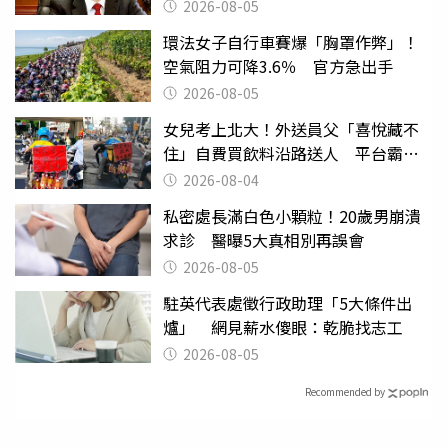
2026-08-05
環法女子自行車賽爆「胸罩作弊」！
空氣阻力可降3.6％ 官方急出手
2026-08-05
女兒考上北大！外送員父「喜悅藏不
住」自費買飲料沿路送人 平台霸氣
幫付學費
2026-08-04
私密處長滿白色小顆粒！20歲男崩潰
求診 醫曝5大真相別再誤會
2026-08-05
駐英代表處徵行政助理「5大條件出
爐」 網見薪水傻眼：乾脆找志工
2026-08-05
Recommended by