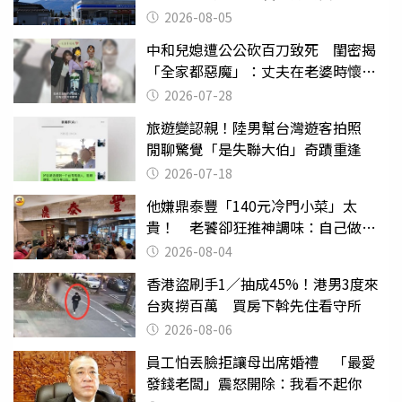
台灣真的是寶島
2026-08-05
中和兒媳遭公公砍百刀致死 閨密揭
「全家都惡魔」：丈夫在老婆時懷孕
摔東西
2026-07-28
旅遊變認親！陸男幫台灣遊客拍照
閒聊驚覺「是失聯大伯」奇蹟重逢
2026-07-18
他嫌鼎泰豐「140元冷門小菜」太
貴！ 老饕卻狂推神調味：自己做不
出來
2026-08-04
香港盜刷手1／抽成45%！港男3度來
台爽撈百萬 買房下斡先住看守所
2026-08-06
員工怕丟臉拒讓母出席婚禮 「最愛
發錢老闆」震怒開除：我看不起你