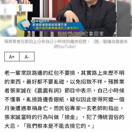
殯葬業者在節目上分享自己小時候的離奇經歷。（圖／翻攝自震震有
詞YouTube）
A+
A-
老一輩常說路邊的紅包不要撿，其實路上來歷不明
的東西，最好都不要亂碰，以免招致不祥。殯葬業
者張家誠在《震震有詞》節目中表示，自己小時候
不懂事，亂撿路邊香銀紙，疑似因此使得阿嬤一個
月後遭遇車禍身亡。而民俗專家一玄老師則指出，
張家誠當時的行為叫做「撿金」，犯了傳統習俗的
大忌，「我們根本是不能去撿它的。」