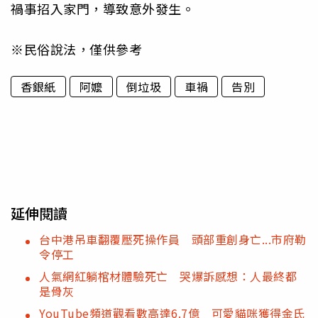
禍事招入家門，導致意外發生。
※民俗說法，僅供參考
香銀紙
阿嬤
倒垃圾
車禍
告別
延伸閱讀
台中港吊車翻覆壓死操作員 頭部重創身亡...市府勒
令停工
人氣網紅躺棺材體驗死亡 哭爆訴感想：人最終都
是骨灰
YouTube頻道觀看數高達6.7億 可愛貓咪獲得金氏