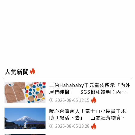
人氣新聞
二伯Hahababy千元童裝標示「內外
層皆純棉」 SGS檢測證明：內裡
100%聚酯纖維
2026-08-05 12:15
暖心台灣超人！富士山小屋員工求
助「想活下去」 山友狂背物資上
山：台灣真的是寶島
2026-08-05 13:28