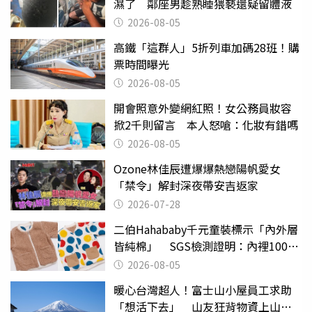
濕了 鄰座男趁熟睡猥褻還疑留體液
2026-08-05
高鐵「這群人」5折列車加碼28班！購
票時間曝光
2026-08-05
開會照意外變網紅照！女公務員妝容
掀2千則留言 本人怒嗆：化妝有錯嗎
2026-08-05
Ozone林佳辰遭爆爆熱戀陽帆愛女
「禁令」解封深夜帶安吉返家
2026-07-28
二伯Hahababy千元童裝標示「內外層
皆純棉」 SGS檢測證明：內裡100%
聚酯纖維
2026-08-05
暖心台灣超人！富士山小屋員工求助
「想活下去」 山友狂背物資上山：