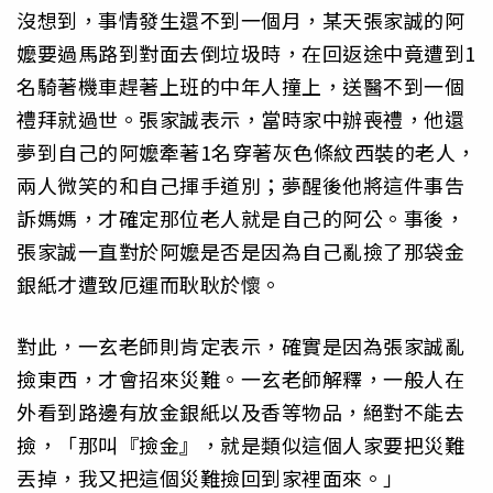
沒想到，事情發生還不到一個月，某天張家誠的阿
嬤要過馬路到對面去倒垃圾時，在回返途中竟遭到1
名騎著機車趕著上班的中年人撞上，送醫不到一個
禮拜就過世。張家誠表示，當時家中辦喪禮，他還
夢到自己的阿嬤牽著1名穿著灰色條紋西裝的老人，
兩人微笑的和自己揮手道別；夢醒後他將這件事告
訴媽媽，才確定那位老人就是自己的阿公。事後，
張家誠一直對於阿嬤是否是因為自己亂撿了那袋金
銀紙才遭致厄運而耿耿於懷。
對此，一玄老師則肯定表示，確實是因為張家誠亂
撿東西，才會招來災難。一玄老師解釋，一般人在
外看到路邊有放金銀紙以及香等物品，絕對不能去
撿，「那叫『撿金』，就是類似這個人家要把災難
丟掉，我又把這個災難撿回到家裡面來。」