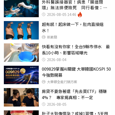
外科醫誤接器官！病患「腸道閉
環」無法排便險死 同行看傻：糟
糕至極
2026-08-05 14:46
超有感！起床做一下，肚肉直接縮
水！
新素簡
快看有沒有你家！全台9縣市停水 最
長10小時、影響區域曝光
2026-08-04
009829掌握AI關鍵 大華韓國KOSPI 50
今強勢開募
大華銀全能行銷方案
房貸不要急著還「先去買ETF」穩賺
4%？ 專家揭真相：不一定
2026-08-05
肚子大到像懷孕？戒掉1習慣，5天甩