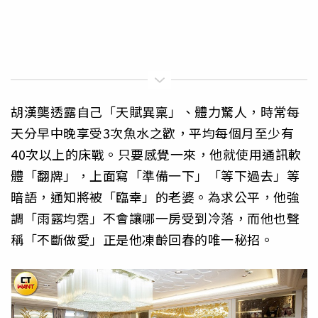
胡漢龑透露自己「天賦異稟」、體力驚人，時常每
天分早中晚享受3次魚水之歡，平均每個月至少有
40次以上的床戰。只要感覺一來，他就使用通訊軟
體「翻牌」，上面寫「準備一下」「等下過去」等
暗語，通知將被「臨幸」的老婆。為求公平，他強
調「雨露均霑」不會讓哪一房受到冷落，而他也聲
稱「不斷做愛」正是他凍齡回春的唯一秘招。