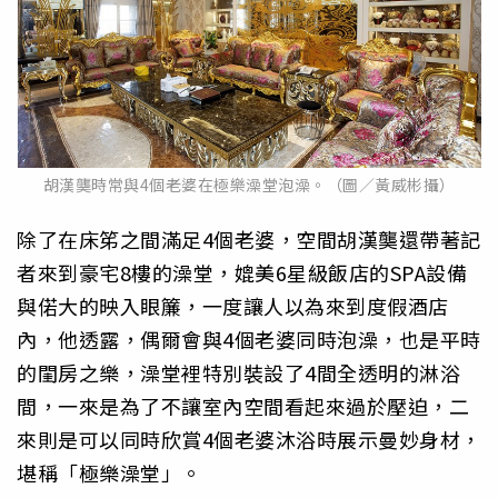
胡漢龑時常與4個老婆在極樂澡堂泡澡。（圖／黃威彬攝）
除了在床笫之間滿足4個老婆，空間胡漢龑還帶著記
者來到豪宅8樓的澡堂，媲美6星級飯店的SPA設備
與偌大的映入眼簾，一度讓人以為來到度假酒店
內，他透露，偶爾會與4個老婆同時泡澡，也是平時
的閨房之樂，澡堂裡特別裝設了4間全透明的淋浴
間，一來是為了不讓室內空間看起來過於壓迫，二
來則是可以同時欣賞4個老婆沐浴時展示曼妙身材，
堪稱「極樂澡堂」。