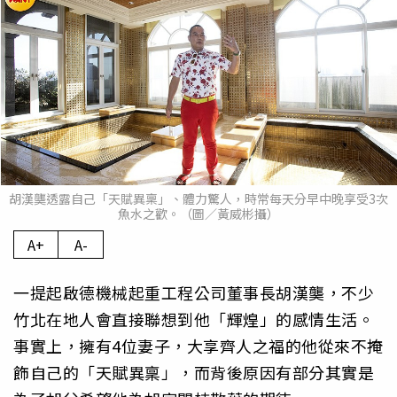
胡漢龑透露自己「天賦異稟」、體力驚人，時常每天分早中晚享受3次
魚水之歡。（圖／黃威彬攝）
A+
A-
一提起啟德機械起重工程公司董事長胡漢龑，不少
竹北在地人會直接聯想到他「輝煌」的感情生活。
事實上，擁有4位妻子，大享齊人之福的他從來不掩
飾自己的「天賦異稟」，而背後原因有部分其實是