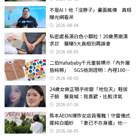
不是AI！他「沒脖子」畫面瘋傳 真相
曝光網看呆
2026-08-04
私密處長滿白色小顆粒！20歲男崩潰
求診 醫曝5大真相別再誤會
2026-08-05
二伯Hahababy千元童裝標示「內外層
皆純棉」 SGS檢測證明：內裡100%
聚酯纖維
2026-08-05
24歲女做正顎手術變「地包天」鞋拔
子臉 醫竟喊：我喜歡，比較洋氣
2026-07-26
熊本AEON爆炸女店員罹難！守靈儀式
擺純白婚紗 「妻已不在身邊」他淚
喊：無法想像
2026-08-05