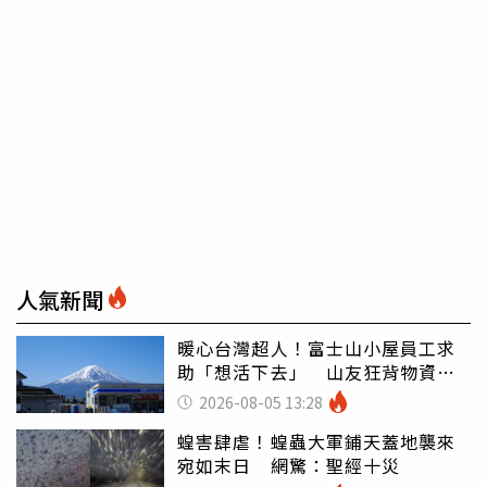
人氣新聞
暖心台灣超人！富士山小屋員工求
助「想活下去」 山友狂背物資上
山：台灣真的是寶島
2026-08-05 13:28
蝗害肆虐！蝗蟲大軍鋪天蓋地襲來
宛如末日 網驚：聖經十災