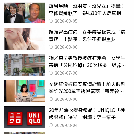
酸周星馳「沒朋友、沒兒女」挨轟！
李修賢道歉了 親揭30年恩怨真相
2026-08-05
額頭冒出痘痘 女手癢猛摳竟成「病
毒疣」！醫嘆：忍住不抓很重要
2026-08-06
獨／東吳男教授被瘋狂迷戀 女學生
寄信「分屍吃掉」30次騷擾！認罪免
關
2026-07-30
女網紅慘被兩度感情詐騙！前夫假割
頸詐光200萬再遇假富商「養套殺
2000萬」
2026-08-06
20年前舊衣變身精品！UNIQLO「神
級服務」曝光 網讚：穿一輩子
2026-08-04