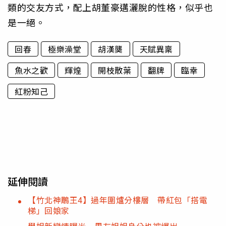
類的交友方式，配上胡董豪邁灑脫的性格，似乎也
是一絕。
回春
極樂澡堂
胡漢龑
天賦異稟
魚水之歡
輝煌
開枝散葉
翻牌
臨幸
紅粉知己
延伸閱讀
【竹北神鵰王4】過年圍爐分樓層 帶紅包「搭電
梯」回娘家
學姐新戀情曝光 男友姐姐身分也被爆出