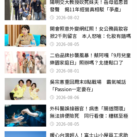
陽明交大教授砍死妹夫！岳母追思首
發聲 揭11年經營真相駁「爭產」
2026-08-02
開會照意外變網紅照！女公務員妝容
掀2千則留言 本人怒嗆：化妝有錯嗎
2026-08-05
二伯品牌抄襲風暴！蔡阿嘎「9月兒童
樂園家庭日」照辦嗎？北捷鬆口了
2026-08-01
吳宗憲重回周末8點戰場 霸氣喊話
「Passion一定要在」
2026-08-06
外科醫誤接器官！病患「腸道閉環」
無法排便險死 同行看傻：糟糕至極
2026-08-05
暖心台灣超人！富士山小屋員工求助