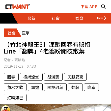
跳至主要內容區塊
下載 APP
最新
社會
娛樂
財經
社會
直擊
【竹北神鵰王3】凍齡回春有秘招
Line「翻牌」4老婆盼開枝散葉
記者：
張馥暄
2019-11-13 07:33
回春
極樂澡堂
胡漢龑
天賦異稟
魚水之歡
輝煌
開枝散葉
翻牌
臨幸
紅粉知己