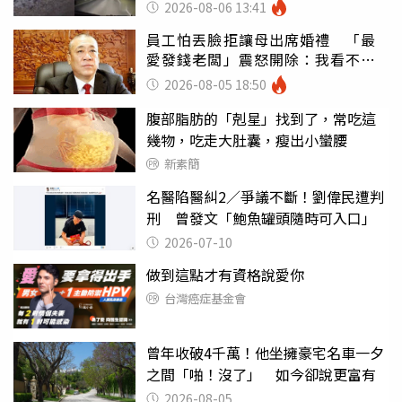
2026-08-06 13:41
員工怕丟臉拒讓母出席婚禮 「最
愛發錢老闆」震怒開除：我看不起
你
2026-08-05 18:50
腹部脂肪的「剋星」找到了，常吃這
幾物，吃走大肚囊，瘦出小蠻腰
新素簡
名醫陷醫糾2／爭議不斷！劉偉民遭判
刑 曾發文「鮑魚罐頭隨時可入口」
2026-07-10
做到這點才有資格說愛你
台灣癌症基金會
曾年收破4千萬！他坐擁豪宅名車一夕
之間「啪！沒了」 如今卻說更富有
2026-08-05