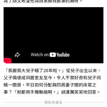
為了胡父希望他為胡家開枝散葉的期待。
「我跟我大兒子睡了20年啦。」從兒子出生以來，
父子倆便成同居室友至今，令人不禁好奇和兒子同
睡一間房，平日如何分配與四房妻子間的床笫之
事？「就都用手機聯絡啊。」胡漢龑笑笑地回答。