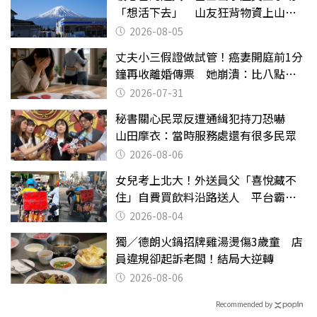
「想活下去」 山友狂背物資上山：
台灣真的是寶島
2026-08-05
丈夫小三假證做試管！癌妻開庭前1分
鐘再收離婚傳票 她崩潰：比八點檔
還扯
2026-07-31
秘書關心民眾反遭通緝犯持刀恐嚇
山田摩衣：當時服務處還有很多民眾
2026-08-06
女兒考上北大！外送員父「喜悅藏不
住」自費買飲料沿路送人 平台霸氣
幫付學費
2026-08-04
獨／德朗火鍋招牌雞湯燙傷3歲童 店
員違規卻起訴老闆！結局大逆轉
2026-08-06
Recommended by