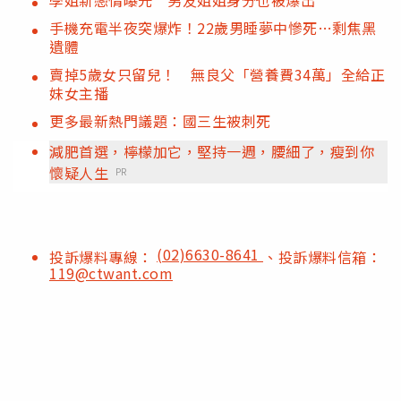
手機充電半夜突爆炸！22歲男睡夢中慘死…剩焦黑
遺體
賣掉5歲女只留兒！ 無良父「營養費34萬」全給正
妹女主播
更多最新熱門議題：國三生被刺死
減肥首選，檸檬加它，堅持一週，腰細了，瘦到你
懷疑人生
PR
(02)6630-8641
投訴爆料專線：
、投訴爆料信箱：
119@ctwant.com