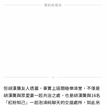
但胡漢龑友人透露，事實上這間極樂澡堂，不僅是
胡漢龑與眾愛妻一起共浴之處，也是胡漢龑與16名
「紅粉知己」一起泡澡純聊天的交誼處所，如此另