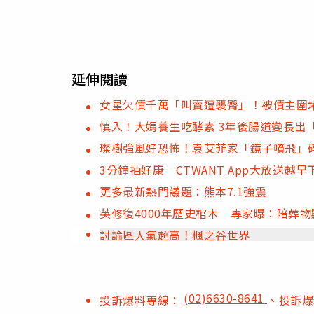
延伸閱讀
女星欠債千萬「叫賣遭襲臀」！被債主圍
慎入！大媽養生吃酵素 3年後腸道變長出
璨樹強風好恐怖！袁艾菲家「鏡子噴飛」
3分鐘抽好康 CTWANT App大放送越
更多最新熱門議題：熊本7.1強震
英修復4000年歷史棺木 專家曝：陪葬
討論區人氣超高！楓之谷世界
(02)6630-8641
投訴爆料專線：
、投訴