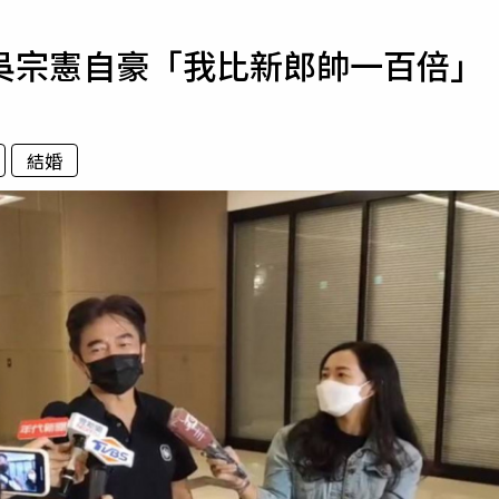
寵物
吳宗憲自豪「我比新郎帥一百倍」
運勢
運動
梅酒
結婚