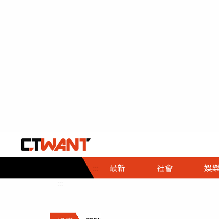
社會首頁
娛樂首頁
財經首頁
政
:::
最新
社會
娛
時事
即時
熱線
:::
直擊
大條
人物
調查
專題
３Ｃ