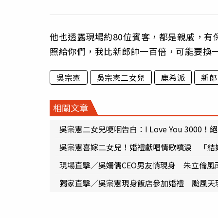
他也透露現場約80位賓客，都是親戚，有
照給你們，我比新郎帥一百倍，可能要換
吳宗憲
吳宗憲二女兒
鹿希派
新郎
相關文章
吳宗憲二女兒哽咽告白：I Love You 300
吳宗憲喜嫁二女兒！婚禮獻唱情歌噴淚 「結
現場直擊／吳姍儒CEO男友悄現身 朱立倫風
獨家直擊／吳宗憲現身飯店參加婚禮 颱風天