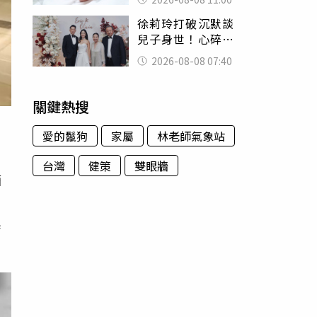
為只是變胖
徐莉玲打破沉默談
兒子身世！心碎揭
徐子翔輕生內幕：
2026-08-08 07:40
帶給我巨大哀傷
關鍵熱搜
愛的鬣狗
家屬
林老師氣象站
台灣
健策
雙眼牆
酒
也
震