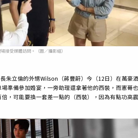
現場接受媒體訪問。（圖／攝影組）
市長朱立倫的外甥Wilson（蔣豐蔚）今（12日）在萬豪
車場準備參加婚宴，一旁助理還拿著他的西裝，而憲哥
百倍，可能要換一套差一點的（西裝），因為有點功高