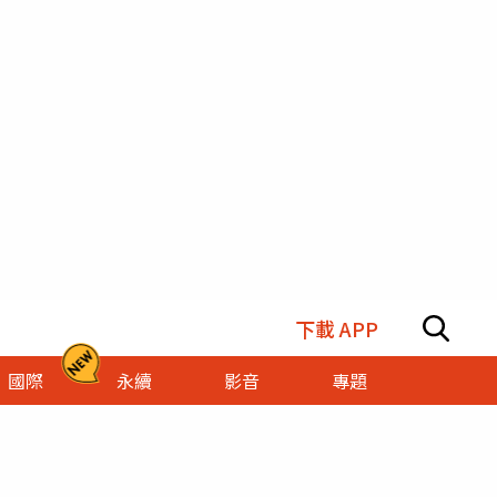
下載 APP
國際
永續
影音
專題