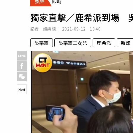
娛樂
即時
人物
汽車
獨家直擊／鹿希派到場 
專欄
房產新勢力
記者：
娛樂組
2021-09-12 13:40
吳宗憲
吳宗憲二女兒
鹿希派
新郎
Next