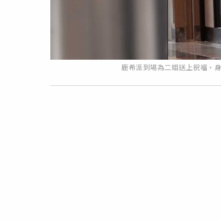
鹿希派到場為二姐送上祝福，