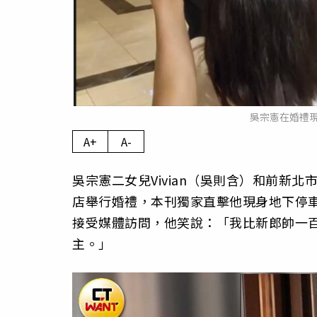
吳宗憲在婚禮
A+
A-
吳宗憲二女兒Vivian（吳則含）和前新北
店舉行婚禮，本刊獨家直擊他現身地下停
接受媒體訪問，他笑說：「我比新郎帥一
主。」