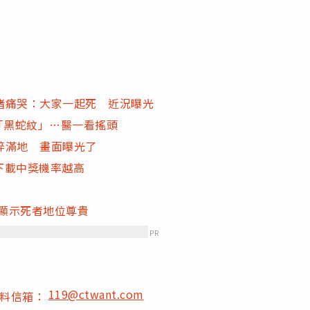
堵痛哭：大家一起死 近況曝光
「黑蛇紋」…醫一看搖頭
碎滿地 畫面曝光了
早下載中獎機率越高
物顯示死者地位尊貴
PR
119@ctwant.com
爆料信箱：