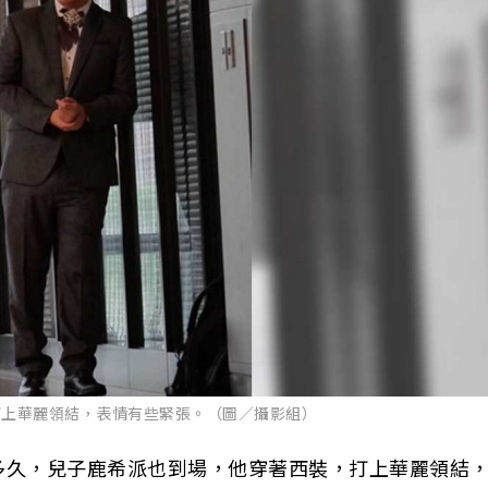
打上華麗領結，表情有些緊張。（圖／攝影組）
多久，兒子鹿希派也到場，他穿著西裝，打上華麗領結