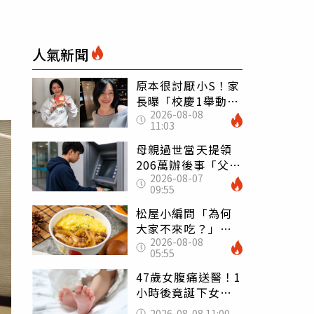
人氣新聞
原本很討厭小S！家
長曝「校慶1舉動」
2026-08-08
讓她徹底改觀 網
11:03
友洗版認證
母親過世當天提領
206萬辦後事「父子
2026-08-07
遭判刑」 律師：
09:55
搶錢先下手是罪
松屋小編問「為何
大家不來吃？」
2026-08-08
一票人點出3大問
05:55
題：滿手好牌打到
爛
47歲女腹痛送醫！1
小時後竟誕下女
嬰 26歲女兒：以
2026-08-08 11:00