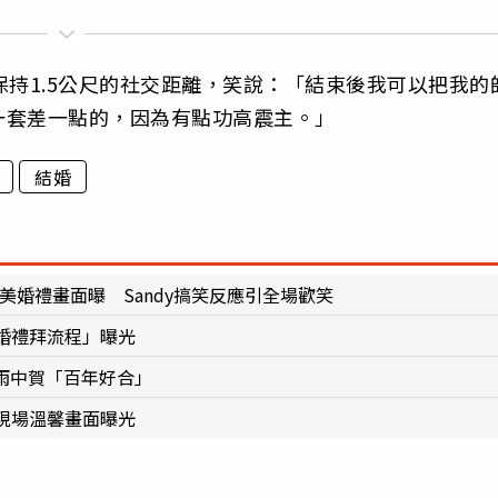
保持1.5公尺的社交距離，笑說：「結束後我可以把我的
一套差一點的，因為有點功高震主。」
結婚
0！絕美婚禮畫面曝 Sandy搞笑反應引全場歡笑
婚禮拜流程」曝光
雨中賀「百年好合」
現場溫馨畫面曝光