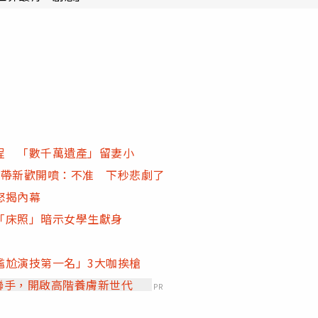
程 「數千萬遺產」留妻小
她帶新歡開噴：不准 下秒悲劇了
怒揭內幕
「床照」暗示女學生獻身
尷尬演技第一名」3大咖挨槍
」聯手，開啟高階養膚新世代
PR