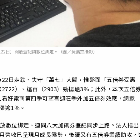
22日）開放登記與數位綁定。（圖／黃鵬杰攝影）
22日走跌、失守「萬七」大關，惟盤面「五倍券受惠
722）、遠百（2903）勁揚逾3％；此外，本次五倍
人看好電商第四季可望喜迎旺季外加五倍券效應，網家
上漲逾1％。
開放數位綁定、連同八大加碼券登記同步上路。法人指出
8月營收已呈現月成長態勢，後續又有五倍券業績助攻，