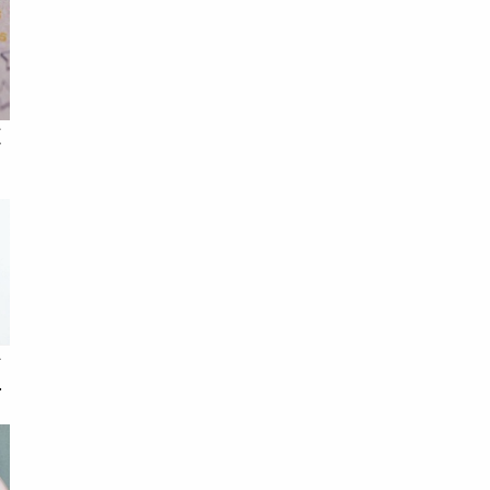
這
指
出