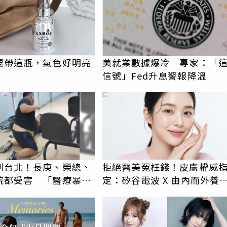
要帶這瓶，氣色好明亮
美就業數據爆冷 專家：「
信號」Fed升息警報降溫
PR
到台北！長庚、榮總、
拒絕醫美冤枉錢！皮膚權威
院都受害 「醫療暴力
定：矽谷電波 X 由內而外養
譜紀錄曝光
逆齡好膚質