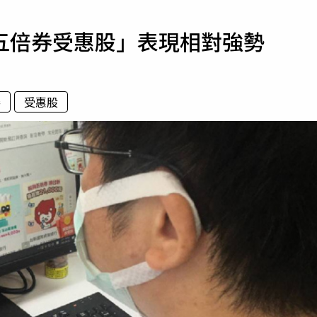
寵物
五倍券受惠股」表現相對強勢
運勢
運動
梅酒
券
受惠股