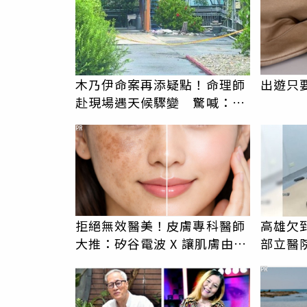
木乃伊命案再添疑點！命理師
出遊只
赴現場遇天候驟變 驚喊：死
者還有冤屈
PR
拒絕無效醫美！皮膚專科醫師
高雄欠
大推：矽谷電波 X 讓肌膚由內
部立醫
而外更強韌
男」離
PR