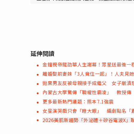
延伸閱讀
金鐘視帝龍劭華人生謝幕！眾星送最後一
離婚娶前妻妹「3人竟住一起」！人夫見
拋棄男友反被母親接手成繼父 女子崩潰
內蒙古大學驚傳「職權性霸凌」 教授傳
更多最新熱門議題：熊本7.1強震
女星演哭戲只會「瞪大眼」 編劇點名「
2026美肌新趨勢「外泌體＋矽谷電波X