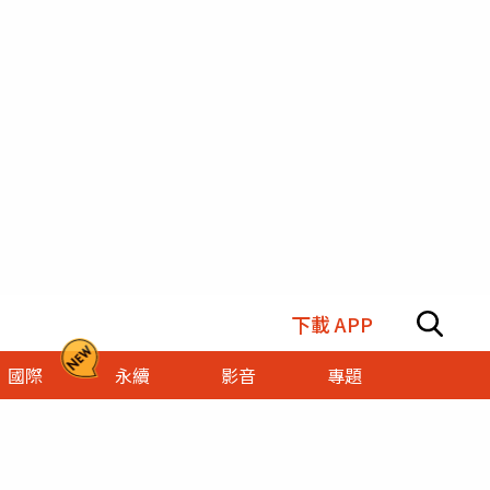
下載 APP
國際
永續
影音
專題