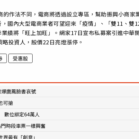
電商的作法不同，電商將透過設立專區，幫助振興小商家
，國內大型電商業者可望迎來「疫情」、「雙11、雙1
業績將「旺上加旺」。網家17日宣布私募案引進中華
策略投資人，股價22日亮燈漲停。
券
受惠股
灌爆唐鳳臉書哀號
也可搶
 數位綁定64萬人
熱門時段車票一樣興奮
世界最有「創意」