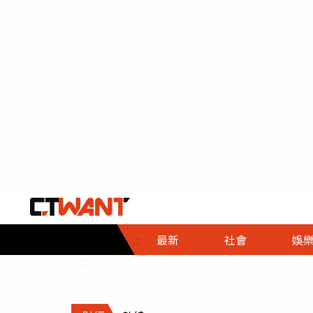
社會首頁
娛樂首頁
財經首頁
政
:::
最新
社會
娛
時事
即時
熱線
:::
直擊
大條
人物
調查
專題
３Ｃ