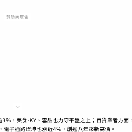
逾3％，美食-KY、雲品也力守平盤之上；百貨業者方面
棒，電子通路燦坤也漲近4％，創逾八年來新高價。