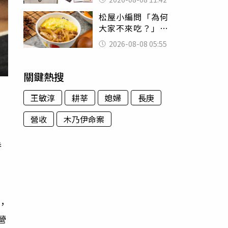
188萬付現購買
松屋小編問「為何
大家不來吃？」
一票人點出3大問
2026-08-08 05:55
題：滿手好牌打到
爛
關鍵熱搜
王敏淳
耕莘
媳婦
長庚
營收
木乃伊命案
券
，
營