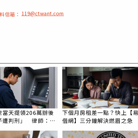
119@ctwant.com
爆料信箱：
PR
世當天提領206萬辦後
下個月房租差一點？快上【
子遭判刑」 律師：搶
借網】三分鐘解決燃眉之急
手是罪