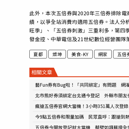
此外，本次五倍券與2020年三倍券排除
績，以爭全站消費均適用五倍券。法人分析
旺季」、「五倍券刺激」三重利多，第四季
發金控、中華電信及21世紀數位經營團隊
夏都
燦坤
美食-KY
網家
五倍
相關文章
藝Fun券有Bug啦！「共同綁定」有問題 網
北市熊好券須綁定台北通今登記 外縣市朋友
瘋搶五倍券官網大當機！3小時351萬人次登錄
今9點五倍券和限量加碼 民眾直呼：跟搶到
五倍券今開放登記就大當機 蔡壁如諷蘇揆全