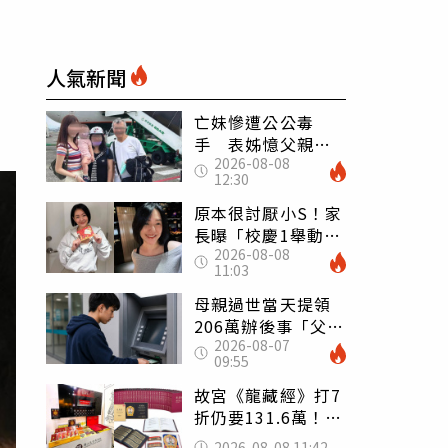
人氣新聞
亡妹慘遭公公毒
手 表姊憶父親節
2026-08-08
前夕：小舅舅仍到
12:30
殯儀館陪她說話
原本很討厭小S！家
長曝「校慶1舉動」
2026-08-08
讓她徹底改觀 網
11:03
友洗版認證
母親過世當天提領
206萬辦後事「父子
2026-08-07
遭判刑」 律師：
09:55
搶錢先下手是罪
故宮《龍藏經》打7
折仍要131.6萬！
店員曝：有人原價
2026-08-08 11:42