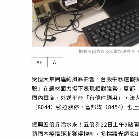
振興五倍券以及部會加碼券今（
A+
A-
受恒大集團違約風暴影響，台股中秋連假後
股」在題材面力挺下表現相對強勢，夏都（2
國內電商、外送平台「有條件適用」，法
（8044）強拉漲停，富邦媒（8454）也
振興五倍券活水來！五倍券22日上午9點
隨國內疫情逐漸獲得控制，多檔觀光類股