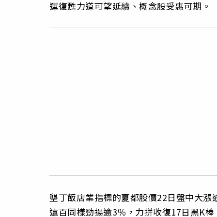
運復甦力道可望延續、概念股受惠可期。
墾丁飯店業指標的夏都股價22日盤中大漲
遠百同樣勁揚逾3％，力拼收復17日黑K