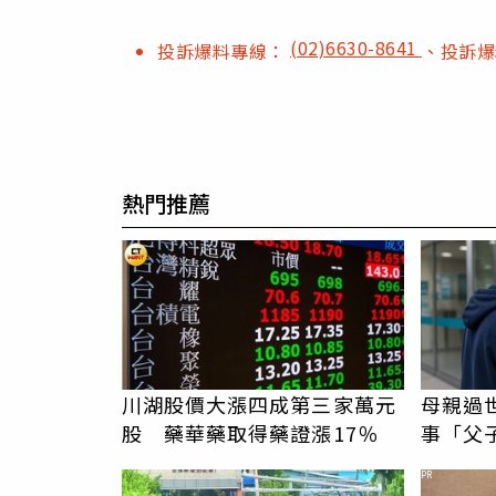
(02)6630-8641
投訴爆料專線：
、投訴
熱門推薦
川湖股價大漲四成第三家萬元
母親過
股 藥華藥取得藥證漲17％
事「父
錢先下
PR