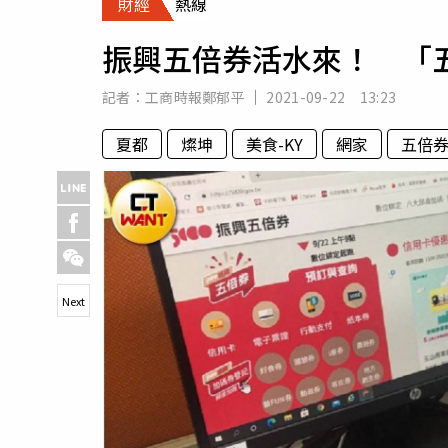
財經
熱線
人物
汽車
振興五倍券活水來！ 「
專欄
房產新勢力
記者：
工商時報鄭郁平
2021-09-22 13:23
夏都
燦坤
美食-KY
網家
五倍
Next