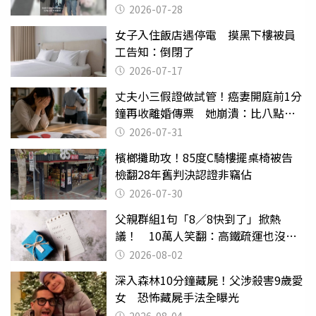
摔東西
2026-07-28
女子入住飯店遇停電 摸黑下樓被員
工告知：倒閉了
2026-07-17
丈夫小三假證做試管！癌妻開庭前1分
鐘再收離婚傳票 她崩潰：比八點檔
還扯
2026-07-31
檳榔攤助攻！85度C騎樓擺桌椅被告
檢翻28年舊判決認證非竊佔
2026-07-30
父親群組1句「8／8快到了」掀熱
議！ 10萬人笑翻：高鐵疏運也沒列
父親節
2026-08-02
深入森林10分鐘藏屍！父涉殺害9歲愛
女 恐怖藏屍手法全曝光
2026-08-04