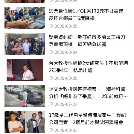
逃票告性騷1／OL省172元不甘被逮
反控台鐵員工6度騷擾
2026-08-05
疑勞資糾紛！新莊好市多前員工持刀
登賣場頂樓 母苦勸急送醫
2026-08-04
台大教授性騷擾2女研究生！不服解聘
2年爭4年 結局出爐
2026-08-05
陽交大教授殺害連襟案！ 精神科醫
分析「絕非為了爭產」：2年前就已言
行詭異
2026-07-22
37歲星二代男星驚傳陳屍家中！經紀
公司證實 2個月前才與父開演唱會
2026-08-02