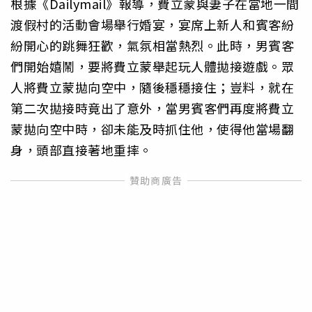
根據《Dailymail》報導，費立蒙與妻子在當地一間
渡假村的活動會場舉行婚宴，宴席上新人和賓客紛
紛開心的跳舞狂歡，氣氛相當熱烈。此時，男賓客
們開始嬉鬧，要將費立蒙舉起玩人體拋接遊戲。眾
人將費立蒙拋向空中，隨後穩穩接住；豈料，就在
第二次拋接時竟出了意外，當男賓客們再度將費立
蒙拋向空中時，卻未能及時抓住他，使得他當場翻
身，頭部直接著地重摔。