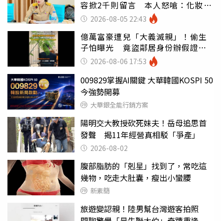
容掀2千則留言 本人怒嗆：化妝有
錯嗎
2026-08-05 22:43
億萬富豪遭兒「大義滅親」！偷生
子怕曝光 竟盜鄰居身份辦假證落
戶
2026-08-06 17:53
009829掌握AI關鍵 大華韓國KOSPI 50
今強勢開募
大華銀全能行銷方案
陽明交大教授砍死妹夫！岳母追思首
發聲 揭11年經營真相駁「爭產」
2026-08-02
腹部脂肪的「剋星」找到了，常吃這
幾物，吃走大肚囊，瘦出小蠻腰
新素簡
旅遊變認親！陸男幫台灣遊客拍照
閒聊驚覺「是失聯大伯」奇蹟重逢