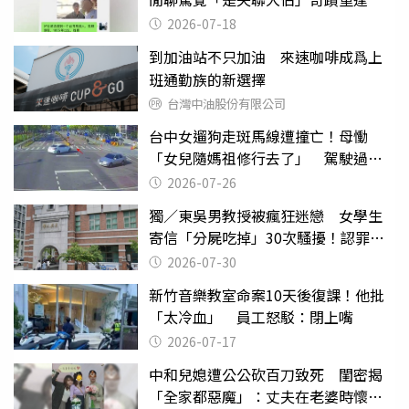
2026-07-18
到加油站不只加油 來速咖啡成爲上
班通勤族的新選擇
台灣中油股份有限公司
台中女遛狗走斑馬線遭撞亡！母慟
「女兒隨媽祖修行去了」 駕駛過失
致死判9月
2026-07-26
獨／東吳男教授被瘋狂迷戀 女學生
寄信「分屍吃掉」30次騷擾！認罪免
關
2026-07-30
新竹音樂教室命案10天後復課！他批
「太冷血」 員工怒駁：閉上嘴
2026-07-17
中和兒媳遭公公砍百刀致死 閨密揭
「全家都惡魔」：丈夫在老婆時懷孕