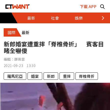
跳至主要內容區塊
下載 APP
最新
社會
娛樂
財經
國際
最新
新郎婚宴遭重摔「脊椎骨折」 賓客目
睹全嚇傻
編輯：
康瑀霏
2021-09-23 13:30
羅馬尼亞
婚宴
新郎
重摔
脊椎骨折