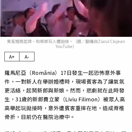
賓客婚鬧起鬨，和新郎玩人體拋接。（圖／翻攝自Ziarul Clujean
YouTube）
A+
A-
羅馬尼亞（România）17日發生一起恐怖意外事
件，一對新人在舉辦婚禮時，現場賓客為了讓氣氛
更活絡，起鬨新郎與新娘。然而，悲劇就在此時發
生，31歲的新郎費立蒙（Liviu Filimon）被眾人高
高舉起玩拋接時，意外遭賓客重摔在地，造成脊椎
骨折，目前仍在醫院治療中。