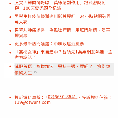
哭哭！鮮肉帥哥曝「莫德納副作用」跟茂密說掰
掰 100天變禿頭全紀錄
男學生打疫苗慘烈尖叫影片爆紅 24小時點閱破百
萬人次
男睪丸腫痛求醫 為難吐病情：用肛門射精、陰莖
排糞尿
更多最新熱門議題：中聯致癌油風暴
「高校女神」來自建中？暫領先1萬票網友熱議…主
辦方說話了
減肥首選，檸檬加它，堅持一週，腰細了，瘦到你
懷疑人生
PR
(02)6630-8641
投訴爆料專線：
、投訴爆料信箱：
119@ctwant.com