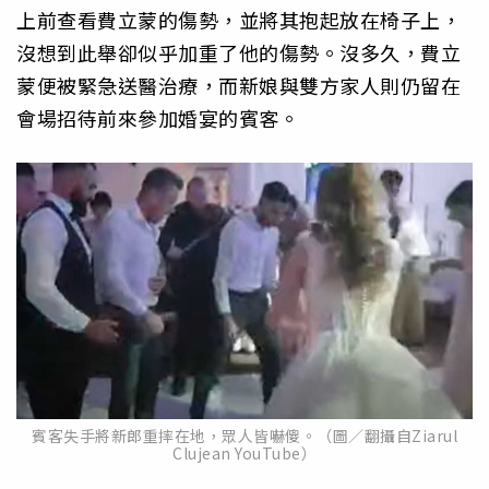
上前查看費立蒙的傷勢，並將其抱起放在椅子上，
沒想到此舉卻似乎加重了他的傷勢。沒多久，費立
蒙便被緊急送醫治療，而新娘與雙方家人則仍留在
會場招待前來參加婚宴的賓客。
賓客失手將新郎重摔在地，眾人皆嚇傻。（圖／翻攝自Ziarul
Clujean YouTube）