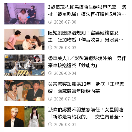
3歲童玩搖搖馬遭陌生婦狠甩巴掌 瞎
扯「被罵吃屎」遭法官打臉判5月須入
監
2026-07-30
陸短劇圈爆潛規則！富婆砸錢當女
主 狂加吻戲「伸舌咬唇」男演員崩
潰
2026-08-03
香車美人1／彭彭海邊秘境外拍 男伴
豪車接送還祭「鈔能力」
2026-08-04
吳宗憲突認離婚12年 起底「正牌憲
嫂」張葳葳當年隱婚內幕
2026-07-19
派偉俊認愛禾羽惹怒前任！女星開嗆
「新歌是寫給我的」 交往內幕全說
了
2026-08-01