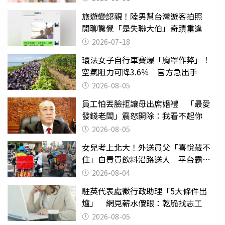
旅遊變認親！陸男幫台灣遊客拍照
閒聊驚覺「是失聯大伯」奇蹟重逢
2026-07-18
環法女子自行車賽爆「胸罩作弊」！
空氣阻力可降3.6％ 官方急出手
2026-08-05
員工怕丟臉拒讓母出席婚禮 「最愛
發錢老闆」震怒開除：我看不起你
2026-08-05
女兒考上北大！外送員父「喜悅藏不
住」自費買飲料沿路送人 平台霸氣
幫付學費
2026-08-04
駐英代表處徵行政助理「5大條件出
爐」 網見薪水傻眼：乾脆找志工
2026-08-05