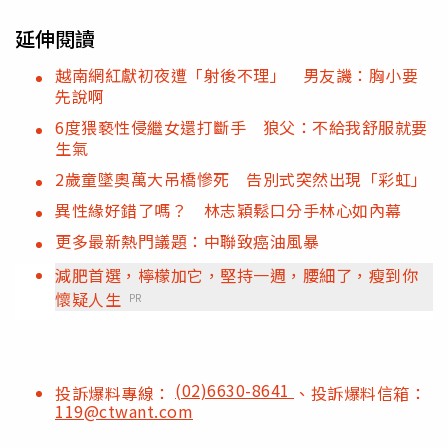
延伸閱讀
越南網紅獻初夜遭「射後不理」 男友譏：胸小要
先說啊
6度猥褻性侵繼女還打斷手 狼父：不給我舒服就要
生氣
2歲童墜奧萬大吊橋慘死 告別式突然出現「彩虹」
異性緣好錯了嗎？ 林志穎鬆口分手林心如內幕
更多最新熱門議題：中聯致癌油風暴
減肥首選，檸檬加它，堅持一週，腰細了，瘦到你
懷疑人生
PR
(02)6630-8641
投訴爆料專線：
、投訴爆料信箱：
119@ctwant.com