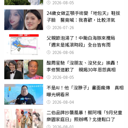
喊：無法想像
2026-08-05
24歲女做正顎手術變「地包天」鞋拔
子臉 醫竟喊：我喜歡，比較洋氣
2026-07-26
父親節泡湯了！中颱白海豚來攪局
「週末是搖滾時段」全台皆有雨
2026-08-06
酸周星馳「沒朋友、沒兒女」挨轟！
李修賢道歉了 親揭30年恩怨真相
2026-08-05
不是AI！他「沒脖子」畫面瘋傳 真相
曝光網看呆
2026-08-04
二伯品牌抄襲風暴！蔡阿嘎「9月兒童
樂園家庭日」照辦嗎？北捷鬆口了
2026-08-01