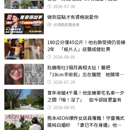
關
2026-07-30
做到這點才有資格說愛你
台灣癌症基金會
180公分僅45公斤！他右肺受損仍苦練
2年 「紙片人」逆襲成健壯男
2026-08-05
肚痛嘔吐3個月真相太扯！醫把
「18cm手術剪」忘在腹腔 她腸壞死
險喪命
2026-07-29
曾年收破4千萬！他坐擁豪宅名車一夕
之間「啪！沒了」 如今卻說更富有
2026-08-05
熊本AEON爆炸女店員罹難！守靈儀式
擺純白婚紗 「妻已不在身邊」他淚