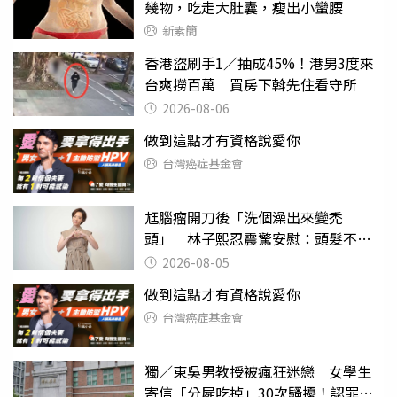
幾物，吃走大肚囊，瘦出小蠻腰
新素簡
香港盜刷手1／抽成45%！港男3度來
台爽撈百萬 買房下斡先住看守所
2026-08-06
做到這點才有資格說愛你
台灣癌症基金會
尪腦瘤開刀後「洗個澡出來變禿
頭」 林子熙忍震驚安慰：頭髮不重
要
2026-08-05
做到這點才有資格說愛你
台灣癌症基金會
獨／東吳男教授被瘋狂迷戀 女學生
寄信「分屍吃掉」30次騷擾！認罪免