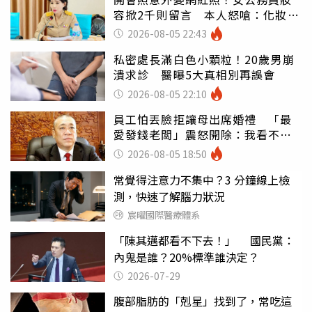
容掀2千則留言 本人怒嗆：化妝有
錯嗎
2026-08-05 22:43
私密處長滿白色小顆粒！20歲男崩
潰求診 醫曝5大真相別再誤會
2026-08-05 22:10
員工怕丟臉拒讓母出席婚禮 「最
愛發錢老闆」震怒開除：我看不起
你
2026-08-05 18:50
常覺得注意力不集中？3 分鐘線上檢
測，快速了解腦力狀況
宸曜國際醫療體系
「陳其邁都看不下去！」 國民黨：
內鬼是誰？20%標準誰決定？
2026-07-29
腹部脂肪的「剋星」找到了，常吃這