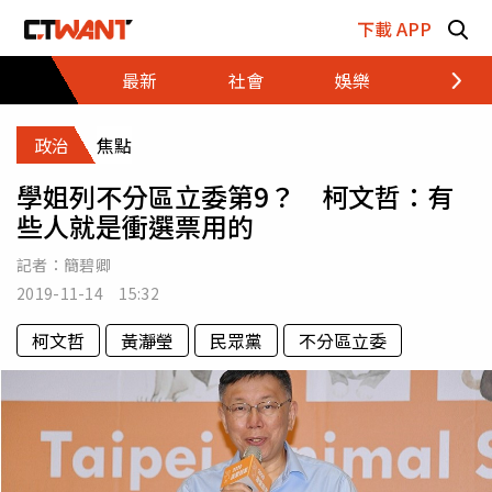
跳至主要內容區塊
下載 APP
最新
社會
娛樂
財經
政治
焦點
學姐列不分區立委第9？ 柯文哲：有
些人就是衝選票用的
記者：
簡碧卿
2019-11-14 15:32
柯文哲
黃瀞瑩
民眾黨
不分區立委