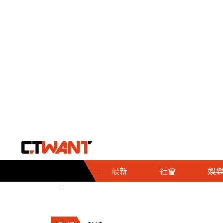
社會首頁
娛樂首頁
財經首頁
政
:::
最新
社會
娛
時事
即時
熱線
:::
直擊
大條
人物
調查
專題
３Ｃ