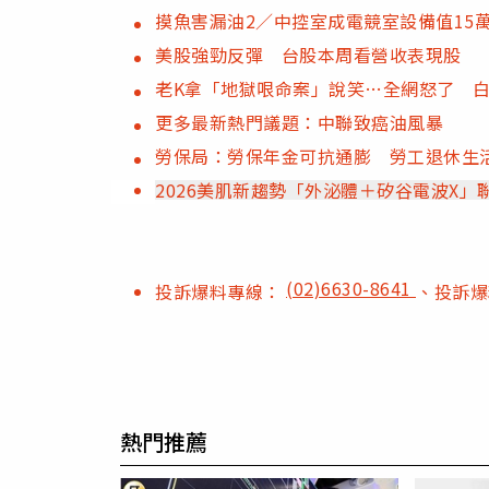
摸魚害漏油2／中控室成電競室設備值15
美股強勁反彈 台股本周看營收表現股
老K拿「地獄哏命案」說笑…全網怒了 
更多最新熱門議題：中聯致癌油風暴
勞保局：勞保年金可抗通膨 勞工退休生
2026美肌新趨勢「外泌體＋矽谷電波X
(02)6630-8641
投訴爆料專線：
、投訴
熱門推薦