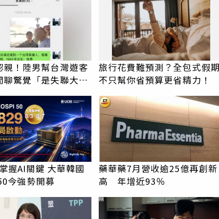
認親！陸男幫台灣遊客
旅行花費難預測？全包式假
閒聊驚覺「是失聯大
不只幫你省預算更省精力！
蹟重逢
29掌握AI關鍵 大華韓國
藥華藥7月營收逾25億再創新
I 50今強勢開募
高 年增近93％
PR