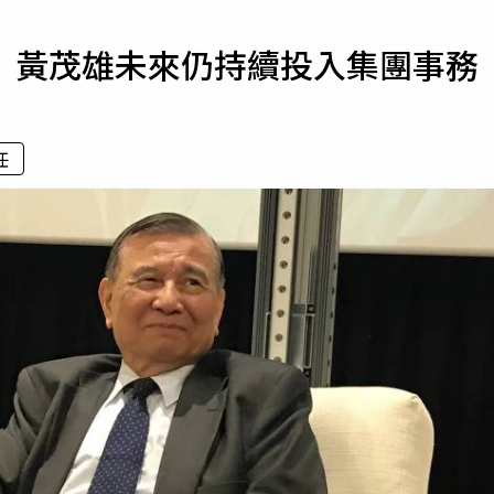
寵物
 黃茂雄未來仍持續投入集團事務
運勢
運動
梅酒
任