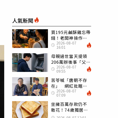
人氣新聞
買195元鹹酥雞忘帶
錢！老闆神操作
2026-08-07
「倒找5元」 全網
16:01
看哭：這就是台灣
母親過世當天提領
206萬辦後事「父子
2026-08-07
遭判刑」 律師：
09:55
搶錢先下手是罪
苦苓喊「唐朝不存
在」 網紅批瞎編
2026-08-07
歷史：李白、杜甫
07:09
用鮮卑文寫詩？
坐擁百萬存款仍不
敢花！74歲獨居翁
「1餐只吃1片吐
2026-08-07 12:01