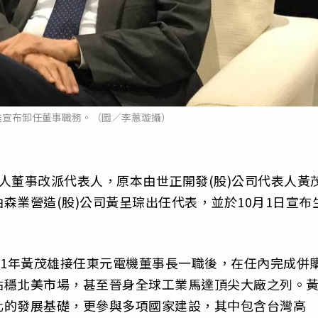
雄宣布卸任董事職務。（圖／李蕙璇攝）
人董事改派代表人，原本由世正開發(股)公司代表人黃
森業營造(股)公司黃呈琮出任代表，並於10月1日宣布
11年黃茂雄接任東元電機董事長一職後，在任內完成併
站穩北美市場，甚至晉身全球工業馬達頂尖大廠之列。
化的發展基礎，更參與多項國家建設，其中包含台灣高