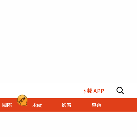
下載 APP
國際
永續
影音
專題