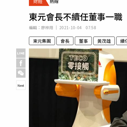
財經
熱線
人物
汽車
東元會長不續任董事一職
專欄
房產新勢力
編輯：
廖梓翔
2021-10-04 07:58
東元集團
會長
董事
黃茂雄
續
Next