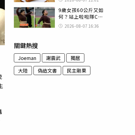
司」 半年後暴瘦
9歲女孩60公斤又如
嚇壞女兒
何？站上啦啦隊C位
驚艷全場 千萬網
2026-08-07 16:36
友被圈粉
關鍵熱搜
Joeman
謝震武
獨居
大陸
偽造文書
民主剛果
茂
生
購
黃