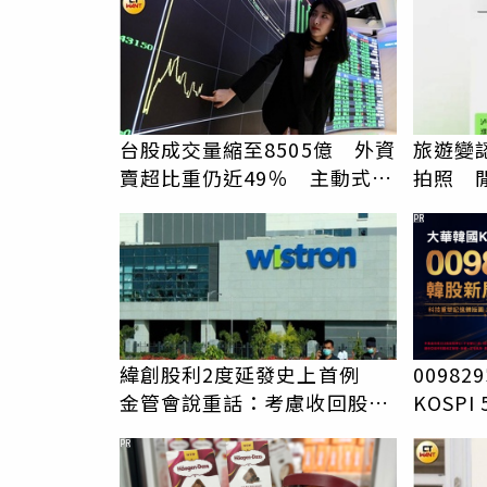
台股成交量縮至8505億 外資
旅遊變
賣超比重仍近49％ 主動式
拍照 
ETF資金動能強
伯」奇
PR
緯創股利2度延發史上首例
0098
金管會說重話：考慮收回股務
KOSP
自辦
PR