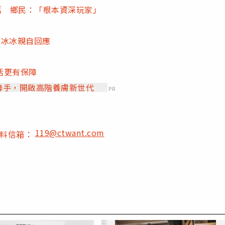
萬 鄉民：「根本資深玩家」
白冰冰親自回應
活更有保障
」聯手，開啟高階養膚新世代
PR
119@ctwant.com
爆料信箱：
PR