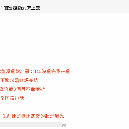
爆：閨蜜照顧到床上去
林董曝還款計畫：1年沒還完我來還
玲下跪求婚好評完結
腹痛治療2個月不幸病逝
裂全因這句話
 生前比監獄還悲慘的狀況曝光
PR