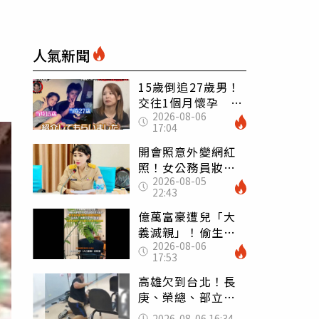
人氣新聞
15歲倒追27歲男！
交往1個月懷孕 36
2026-08-06
歲當阿嬤故事曝光
17:04
開會照意外變網紅
照！女公務員妝容
2026-08-05
掀2千則留言 本人
22:43
怒嗆：化妝有錯嗎
億萬富豪遭兒「大
義滅親」！偷生子
2026-08-06
怕曝光 竟盜鄰居
17:53
身份辦假證落戶
高雄欠到台北！長
庚、榮總、部立醫
院都受害 「醫療
2026-08-06 16:34