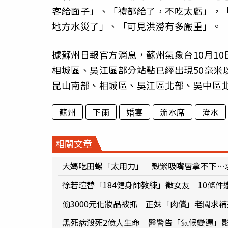
客給面子」、「禮都給了，不吃太虧」，
地方水災了」、「可見洪澇有多嚴重」。
據蘇州日報官方消息，蘇州氣象台10月10
相城區、吳江區部分站點已經出現50毫米
昆山南部、相城區、吳江區北部、吳中區北
蘇州
下雨
婚宴
流水席
淹水
相關文章
大媽吃田螺「太用力」 殼緊吸嘴唇拿不下…
徐若瑄替「184健身帥教練」徵女友 10條
偷3000元化妝品被抓 正妹「肉償」老闆求
黑死病殺死2億人生命 醫警告「氣候變遷」