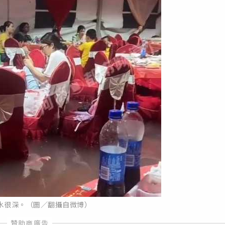
水很深。（圖／翻攝自微博）