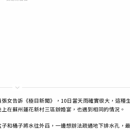
張女告訴《極目新聞》，10日當天雨確實很大，這種
晚上在蘇州蓮花新村三區辦婚宴，也遇到相同的情況。
盆子和桶子將水往外舀，一邊想辦法疏通地下排水孔，