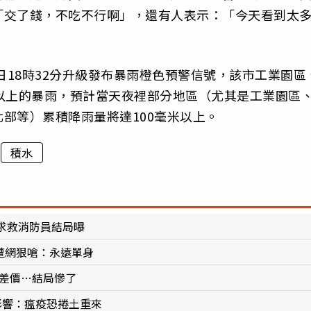
「交了錢，不吃不行啊」，還有人表示：「今天看到太
日18時32分升級發布暴雨橙色預警信號，該市工業園區
以上的暴雨，預計當天夜裡部分地區（尤其是工業園區
部等）累積降雨量將達100毫米以上。
積水
求救消防員結局曝
件遭網狠嗆：永遠單身
補差價…結局慘了
影響：瘟疫恐捲土重來