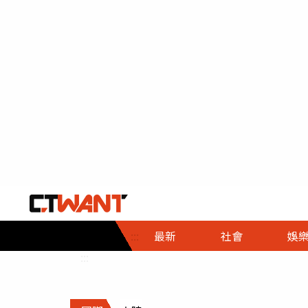
社會首頁
娛樂首頁
財經首頁
政
:::
最新
社會
娛
時事
即時
熱線
:::
直擊
大條
人物
調查
專題
３Ｃ