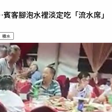
寵物
…賓客腳泡水裡淡定吃「流水席」
運勢
運動
梅酒
積水