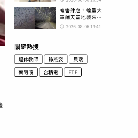
暴力男」離譜紀錄
蝗害肆虐！蝗蟲大
曝光
軍鋪天蓋地襲來宛
如末日 網驚：聖
2026-08-06 13:41
經十災
關鍵熱搜
退休教師
孫燕姿
貝瑞
蔡阿嘎
台積電
ETF
腳
邊
一