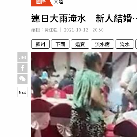
國際
大陸
人物
汽車
連日大雨淹水 新人結婚
專欄
房產新勢力
編輯：
黃任強
2021-10-12 20:50
蘇州
下雨
婚宴
流水席
淹水
Next