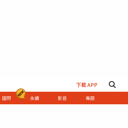
下載 APP
國際
永續
影音
專題