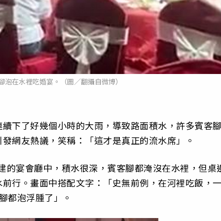
腳泡在水裡吃婚宴。（圖／翻攝自微博）
連續下了好幾個小時的大雨，導致路面積水，許多賓客
引發網友熱議，笑稱：「這才是真正的流水席」。
建的宴會廳中，積水很深，賓客腳都淹沒在水裡，但桌
水前行。畫面中搭配文字：「史無前例，在河裡吃飯，
腳都泡浮腫了」。