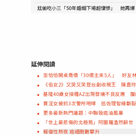
尪偷吃小三「50年婚姻下場超悽慘」 她再
延伸閱讀
澎恰恰開桌喬債「30債主來5人」 好友
《俗女2》又哭又笑登台劇收視王 陳嘉
基隆40歲女接種AZ出現發燒不良反應 
賣淫女被抓3次警所咆哮 巡佐理智線斷
更多最新熱門議題：中聯致癌油風暴
「世上最悲傷的北極熊」阿圖羅溘然辭世
報復性熬夜 癌細胞數攀升