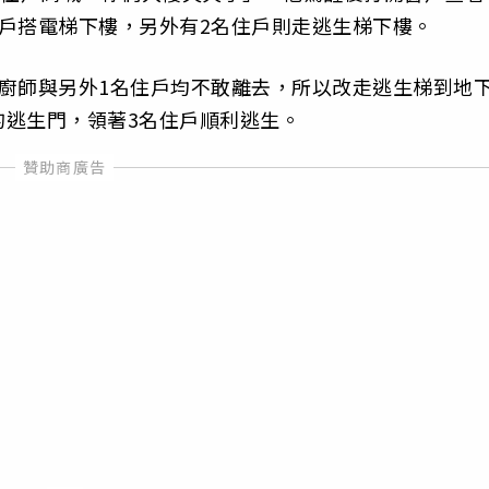
戶搭電梯下樓，另外有2名住戶則走逃生梯下樓。
廚師與另外1名住戶均不敢離去，所以改走逃生梯到地
的逃生門，領著3名住戶順利逃生。