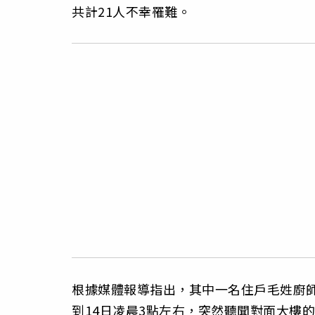
共計21人不幸罹難。
根據媒體報導指出，其中一名住戶毛姓廚師
到14日凌晨3點左右，突然聽聞對面大樓