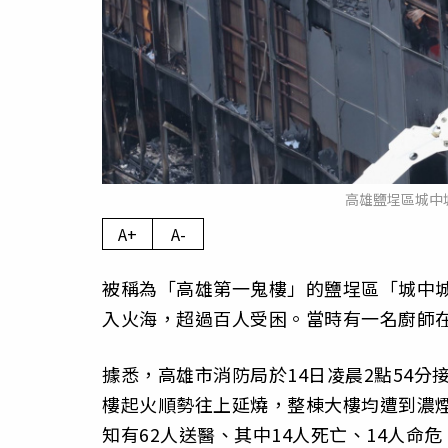
高雄鹽埕區城中
A+
A-
被稱為「高雄第一鬼樓」的鹽埕區「城中城
入火海，超過百人受困。當時有一名廚師
據悉，高雄市消防局於14日凌晨2點54分
樓起火順勢往上延燒，整棟大樓均遭到濃煙
知有62人送醫、其中14人死亡、14人命