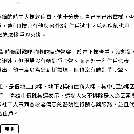
分鐘的時間大樓就停電，他十分慶幸自己早已出電梯，
，整個9樓只有他與另外3名住戶逃生。毛姓廚師也坦
傷這麼慘重的火災。
3點時聽到霹哩啪啦的爆炸聲響，於是下樓查看，沒想到
的迅速，但現場沒有聽到爭吵聲。而另外一名住戶也表
竄出，他一度以為是瓦斯氣爆，但也沒有聽到爭吵聲。
工，是個地上13樓、地下2樓的住商大樓，其中1至5樓
戶住戶。高雄市長陳其邁表示，這場大火不排除是人為因素
派社工人員到各收容傷患的醫院進行關心與服務，並且
名住戶。
鬼樓