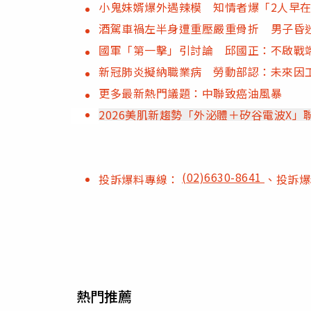
小鬼妹婿爆外遇辣模 知情者爆「2人早
酒駕車禍左半身遭重壓嚴重骨折 男子昏
國軍「第一擊」引討論 邱國正：不啟戰
新冠肺炎擬納職業病 勞動部認：未來因
更多最新熱門議題：中聯致癌油風暴
2026美肌新趨勢「外泌體＋矽谷電波X
(02)6630-8641
投訴爆料專線：
、投訴
熱門推薦