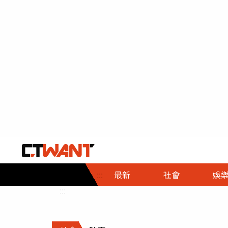
社會首頁
娛樂首頁
財經首頁
政
:::
最新
社會
娛
時事
即時
熱線
:::
直擊
大條
人物
調查
專題
３Ｃ