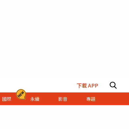
下載 APP
國際
永續
影音
專題