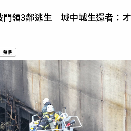
寵物
師破門領3鄰逃生 城中城生還者：才
運勢
運動
梅酒
鬼樓