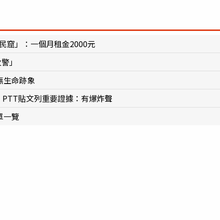
民窟」：一個月租金2000元
火警」
無生命跡象
 PTT貼文列重要證據：有爆炸聲
單一覽