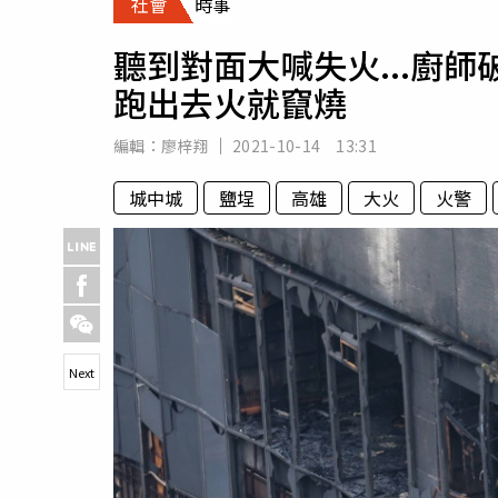
社會
時事
人物
汽車
聽到對面大喊失火...廚
專欄
跑出去火就竄燒
房產新勢力
編輯：
廖梓翔
2021-10-14 13:31
城中城
鹽埕
高雄
大火
火警
Next