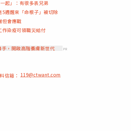
在一起」：有很多表兄弟
迷5週醒來「命根子」被切除
端但會應戰
工作染疫可領職災給付
」聯手，開啟高階養膚新世代
PR
119@ctwant.com
爆料信箱：