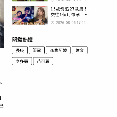
友被圈粉
15歲倒追27歲男！
交往1個月懷孕 36
歲當阿嬤故事曝光
2026-08-06 17:04
關鍵熱搜
長庚
筆電
36歲阿嬤
建文
李多慧
苗可麗
。
1
已
前