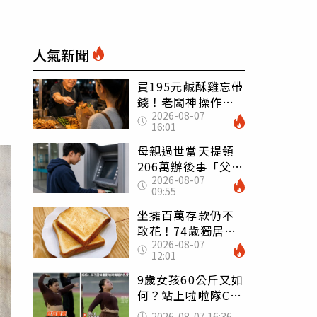
人氣新聞
買195元鹹酥雞忘帶
錢！老闆神操作
2026-08-07
「倒找5元」 全網
16:01
看哭：這就是台灣
母親過世當天提領
206萬辦後事「父子
2026-08-07
遭判刑」 律師：
09:55
搶錢先下手是罪
坐擁百萬存款仍不
敢花！74歲獨居翁
2026-08-07
「1餐只吃1片吐
12:01
司」 半年後暴瘦
嚇壞女兒
9歲女孩60公斤又如
何？站上啦啦隊C位
驚艷全場 千萬網
2026-08-07 16:36