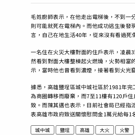
毛姓廚師表示，在他走出電梯後，不到一
則可能就死在電梯內。而他成功逃生後發現
言，自己在地生活40年，從來沒有看過死
一名住在火災大樓對面的住戶表示，凌晨
然看到對面大樓整棟起火燃燒，火勢相當
示，當時他也曾看到濃煙，接著看到火光
據悉，高雄鹽埕區城中城社區於1981年完
為商圈轉移而廢棄，而7至11樓有120
致。而陳其邁也表示，目前社會局已經指
表高雄市政府致送關懷慰問金1萬元給每1
城中城
鹽埕
高雄
大火
火警