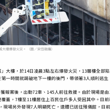
城大樓爆發火災。 （圖／宋岱融攝）
」大樓，於14日凌晨3點左右爆發火災，13層樓全部陷
在第一時間就踢破地下一樓的後門，帶領著3人順利逃生
接獲報案後，出動72車、145人前往救援。由於現場是由
覆蓋，7樓至11樓居住上百民住戶多人受困其中。目前
危，現場另外發現7人明顯死亡，遺體已送往殯儀館，目