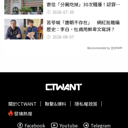
寄信「分屍吃掉」30次騷擾！認罪免
關
2026-07-30
苦苓喊「唐朝不存在」 網紅批瞎編
歷史：李白、杜甫用鮮卑文寫詩？
2026-08-07
Recommended by
關於CTWANT
聯繫&爆料
隱私權政策
發燒熱搜
Facebook
Youtube
Telegram