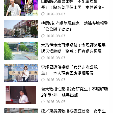
田路路怒轟曹雨婷「不配當理事
長」！點名姜厚任出面 本尊首度回
應了
2026-08-07
桃園8旬老婦陳屍住家 幼孫嚇壞報警
「公公殺了婆婆」
2026-08-07
木乃伊命案再添疑點！命理師赴現場
遇天候驟變 驚喊：死者還有冤屈
2026-08-07
李翊君遭傳婚變「女兒非老公親
生」 本人現身回應婚姻現況
2026-08-07
台大教授性騷擾2女研究生！不服解聘
2年爭4年 結局出爐
2026-08-05
獨／東吳男教授被瘋狂迷戀 女學生