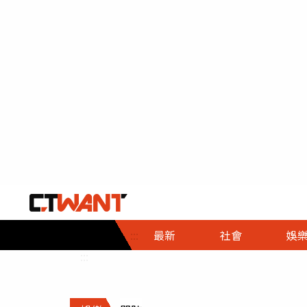
社會首頁
娛樂首頁
財經首頁
政
:::
最新
社會
娛
時事
即時
熱線
:::
直擊
大條
人物
調查
專題
３Ｃ