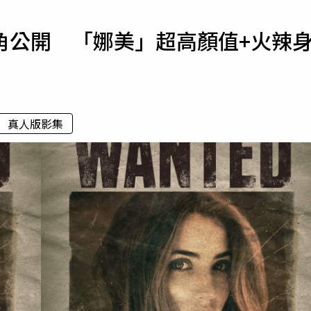
寵物
角公開 「娜美」超高顏值+火辣
運勢
運動
梅酒
真人版影集