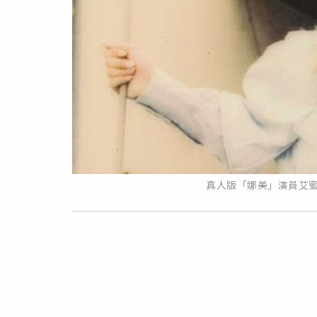
真人版「娜美」演員艾蜜莉拉