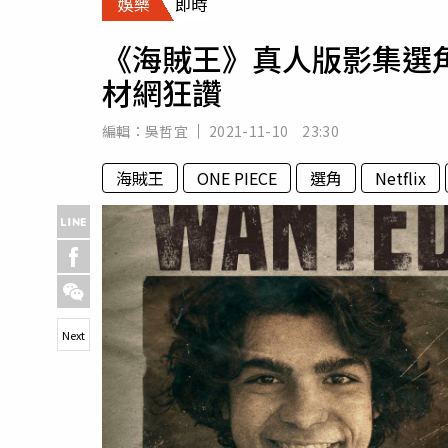
娛樂
即時
人物
汽車
《海賊王》真人版影集選
專欄
材網狂讚
房產新勢力
編輯：
吳哲宜
2021-11-10 23:30
海賊王
ONE PIECE
選角
Netflix
Next