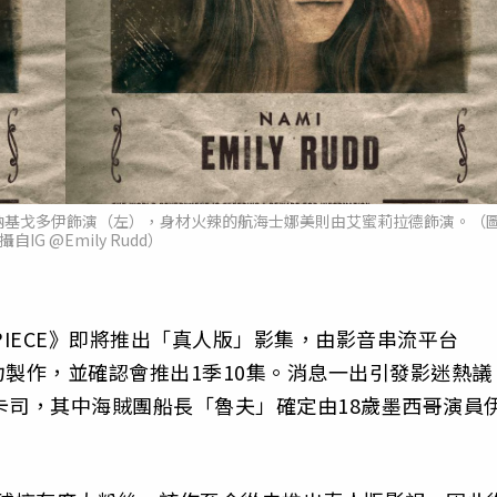
納基戈多伊飾演（左），身材火辣的航海士娜美則由艾蜜莉拉德飾演。（
自IG @Emily Rudd）
PIECE》即將推出「真人版」影集，由影音串流平台
udios協力製作，並確認會推出1季10集。消息一出引發影迷熱議
卡司，其中海賊團船長「魯夫」確定由18歲墨西哥演員