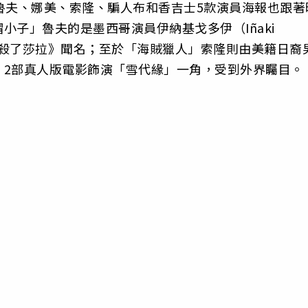
魯夫、娜美、索隆、騙人布和香吉士5款演員海報也跟著
小子」魯夫的是墨西哥演員伊納基戈多伊（Iñaki
影集《誰殺了莎拉》聞名；至於「海賊獵人」索隆則由美籍日裔
》2部真人版電影飾演「雪代緣」一角，受到外界矚目。