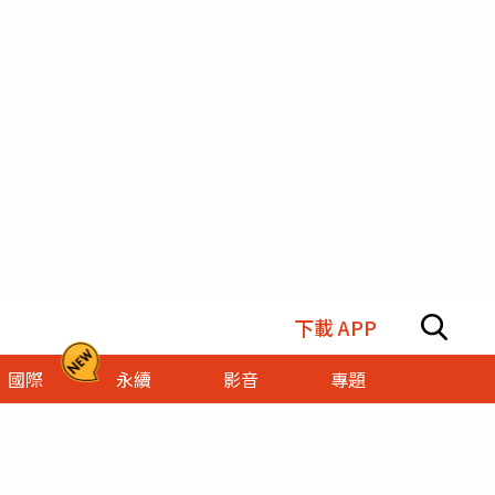
下載 APP
國際
永續
影音
專題