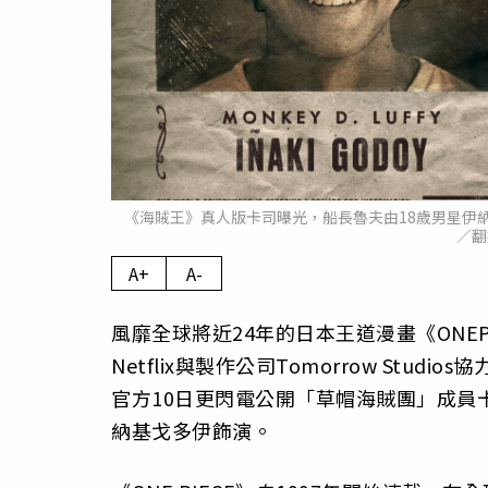
《海賊王》真人版卡司曝光，船長魯夫由18歲男星伊
／翻攝
A+
A-
風靡全球將近24年的日本王道漫畫《ONE
Netflix與製作公司Tomorrow St
官方10日更閃電公開「草帽海賊團」成員
納基戈多伊飾演。