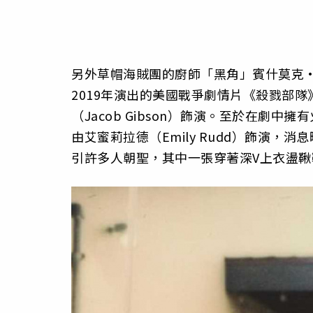
另外草帽海賊團的廚師「黑角」賓什莫克·香吉
2019年演出的美國戰爭劇情片《殺戮部
（Jacob Gibson）飾演。至於在劇中
由艾蜜莉拉德（Emily Rudd）飾演，
引許多人朝聖，其中一張穿著深V上衣盪