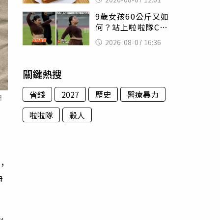
司」 半年後暴瘦
9歲女孩60公斤又如
嚇壞女兒
何？站上啦啦隊C位
驚艷全場 千萬網
2026-08-07 16:36
友被圈粉
關鍵熱搜
省錢
2027
歷史
醫療暴力
圖
啦啦隊
殺人
，
伊