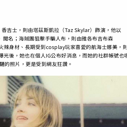
士，則由塔茲斯凱拉（Taz Skylar）飾演，他以
隊》聞名；海賊團狙擊手騙人布，則由雅各布吉布森
擁有火辣身材、長期受到cosplay玩家喜愛的航海士娜美，
消息曝光後，她也在個人IG公布好消息，而她的社群帳號也
鞦韆的照片，更是受到網友狂讚。