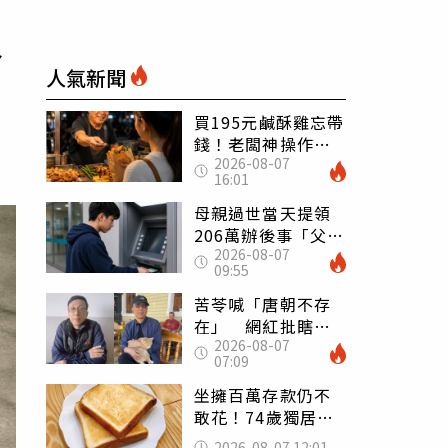
身
人氣新聞
買195元鹹酥雞忘帶
錢！老闆神操作
2026-08-07
「倒找5元」 全網
16:01
看哭：這就是台灣
母親過世當天提領
206萬辦後事「父子
2026-08-07
遭判刑」 律師：
09:55
搶錢先下手是罪
苦苓喊「唐朝不存
在」 網紅批瞎編
2026-08-07
歷史：李白、杜甫
07:09
用鮮卑文寫詩？
坐擁百萬存款仍不
敢花！74歲獨居翁
「1餐只吃1片吐
2026-08-07 12:01