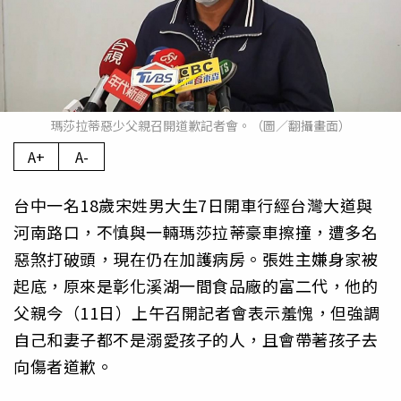
瑪莎拉蒂惡少父親召開道歉記者會。（圖／翻攝畫面）
A+
A-
台中一名18歲宋姓男大生7日開車行經台灣大道與
河南路口，不慎與一輛瑪莎拉蒂豪車擦撞，遭多名
惡煞打破頭，現在仍在加護病房。張姓主嫌身家被
起底，原來是彰化溪湖一間食品廠的富二代，他的
父親今（11日）上午召開記者會表示羞愧，但強調
自己和妻子都不是溺愛孩子的人，且會帶著孩子去
向傷者道歉。