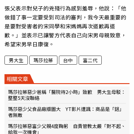
張父表示對兒子的兇殘行為感到羞辱，他說：「他
做錯了事一定要受到司法的審判，我今天最重要的
是要對受害者的宋同學和宋媽媽再次道歉再道
歉。」並表示已讓警方代表自己向宋男母親致意，
希望宋男早日康復。
男大生
瑪莎拉蒂
台中
富二代
相關文章
瑪莎拉蒂惡少爸稱「醫院待2小時」致歉 男大生母駁：
整整5天沒聯絡
瑪莎惡少父食品廠版圖大 YT影片遭諷：商品是「鋁」
者無敵
瑪莎拉蒂惡富少父親4度鞠躬 自責管教太嚴「對不起、
給我一次機會」