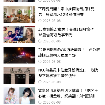
2026-08-08
下周鬼門開！家中掛兩物易招好兄
弟 居家風水12禁忌快檢查
2026-08-08
15歲倒追27歲男！交往1個月懷孕
36歲當阿嬤故事曝光
2026-08-06
22歲男開BMW國道級翻滾！ 台74撞
護欄四輪朝天車頭全毀
2026-08-08
NCC無委員卡住藍牙設備進口 政院
擬下週核准主管代決行
2026-08-08
寬魚營收衰退原因太誠實！「點名王
心凌、楊丞琳」網笑翻：財報透明度
滿分
2026-08-08