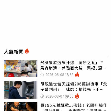
人氣新聞
飛機餐發這果汁爆「廁所之亂」？
乘客崩潰：差點丟大臉 醫揭3類人
別亂喝
2026-08-08 15:53
母親過世當天提領206萬辦後事「父
子遭判刑」 律師：搶錢先下手是
罪
2026-08-07 09:55
買195元鹹酥雞忘帶錢！老闆神操作
「倒找5元」 全網看哭：這就是台