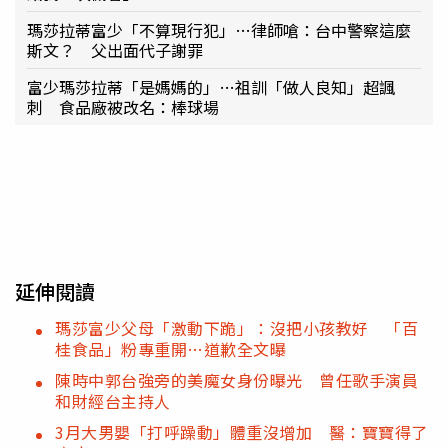
瑪莎拉蒂富少「不算現行犯」…律師嗆：台中警察這麼
斯文？ 父出面代子謝罪
富少瑪莎拉蒂「是媽媽的」…祖訓「做人良知」超諷
刺 食品廠被改名：棒球場
延伸閱讀
瑪莎富少父母「激動下跪」：沒把小孩教好 「百
桂食品」粉專重開…道歉全文曝
陳時中郭台強旁的美魔女身份曝光 曾任歌手演員
和財經台主持人
3月大男嬰「打呼躁動」體重沒增加 醫：寶寶得了