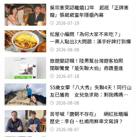
吳宗憲突認離婚12年 起底「正牌憲
嫂」張葳葳當年隱婚內幕
2026-07-19
松屋小編問「為何大家不來吃？」
一票人點出3大問題：滿手好牌打到爛
2026-08-08
旅遊變認親！陸男幫台灣遊客拍照
閒聊驚覺「是失聯大伯」奇蹟重逢
2026-07-18
55歲女攀「八大秀」失聯4天！同行山
友已獲救 女兒急求助：剩我媽媽還
沒找到
2026-08-08
苦苓喊「唐朝不存在」 網紅批瞎編
歷史：李白、杜甫用鮮卑文寫詩？
2026-08-07