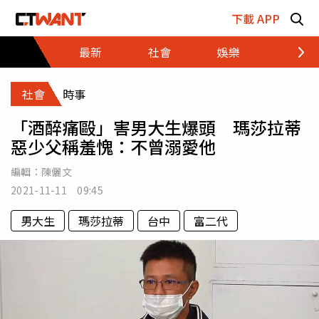
跳至主要內容區塊
下載 APP
最新
社會
娛樂
財經
社會
時事
「酒醉痛毆」害男大生爆頭 瑪莎拉蒂
惡少父稱羞愧：不曾溺愛他
編輯：
陳儷文
2021-11-11 09:45
男大生
瑪莎拉蒂
台中
富二代