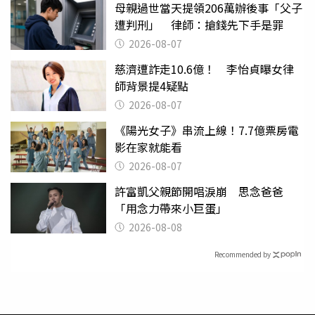
母親過世當天提領206萬辦後事「父子
遭判刑」 律師：搶錢先下手是罪
2026-08-07
慈濟遭詐走10.6億！ 李怡貞曝女律
師背景提4疑點
2026-08-07
《陽光女子》串流上線！7.7億票房電
影在家就能看
2026-08-07
許富凱父親節開唱淚崩 思念爸爸
「用念力帶來小巨蛋」
2026-08-08
Recommended by