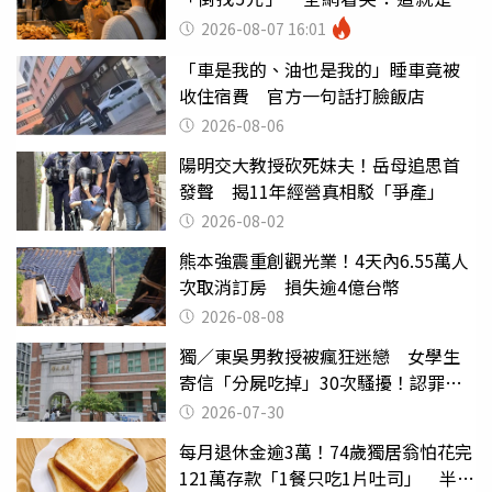
灣
2026-08-07 16:01
「車是我的、油也是我的」睡車竟被
收住宿費 官方一句話打臉飯店
2026-08-06
陽明交大教授砍死妹夫！岳母追思首
發聲 揭11年經營真相駁「爭產」
2026-08-02
熊本強震重創觀光業！4天內6.55萬人
次取消訂房 損失逾4億台幣
2026-08-08
獨／東吳男教授被瘋狂迷戀 女學生
寄信「分屍吃掉」30次騷擾！認罪免
關
2026-07-30
每月退休金逾3萬！74歲獨居翁怕花完
121萬存款「1餐只吃1片吐司」 半年