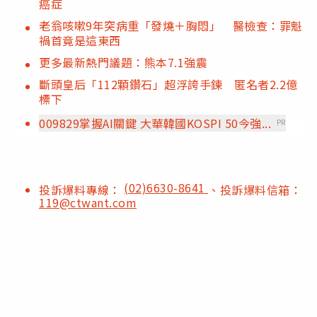
癌症
老翁咳嗽9年突病重「發燒＋胸悶」 醫檢查：罪魁
禍首竟是這東西
更多最新熱門議題：熊本7.1強震
斷頭皇后「112顆鑽石」超浮誇手鍊 匿名者2.2億
標下
009829掌握AI關鍵 大華韓國KOSPI 50今強...
PR
(02)6630-8641
投訴爆料專線：
、投訴爆料信箱：
119@ctwant.com