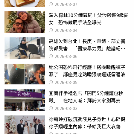
後暴瘦嚇壞女兒
2026-08-07
深入森林10分鐘藏屍！父涉殺害9歲愛
女 恐怖藏屍手法全曝光
2026-08-04
高雄欠到台北！長庚、榮總、部立醫
院都受害 「醫療暴力男」離譜紀錄
曝光
2026-08-06
她公開恐怖飛行經歷！搭機睡醒褲子
濕了 鄰座男趁熟睡猥褻還疑留體液
2026-08-05
宜蘭伴手禮名店「開門5分鐘麵包秒
殺」 在地人喊：拜託大家別再去
2026-08-03
徐莉玲打破沉默談兒子身世！心碎揭
徐子翔輕生內幕：帶給我巨大哀傷