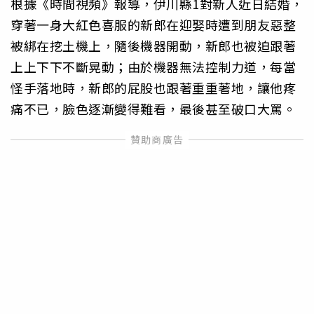
根據《時間視頻》報導，伊川縣1對新人近日結婚，
穿著一身大紅色喜服的新郎在迎娶時遭到朋友惡整
被綁在挖土機上，隨後機器開動，新郎也被迫跟著
上上下下不斷晃動；由於機器無法控制力道，每當
怪手落地時，新郎的屁股也跟著重重著地，讓他疼
痛不已，臉色逐漸變得難看，最後甚至破口大罵。