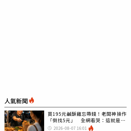
人氣新聞
買195元鹹酥雞忘帶錢！老闆神操作
「倒找5元」 全網看哭：這就是台
灣
2026-08-07 16:01