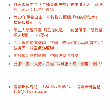
身家破億男星「直播賣衛生棉」觀眾僅千人 疑酒
醉吐苦水：比坐牢還慘
等13年重獲自由 小甜甜布蘭妮「終結父監管」：
這是最棒的一天
陌生人沒經同意「狂拍女兒」 女星傻眼「怒揭爸
媽6地雷」：不要摸
今回溫西晴東偶雨 下周「鋒面+東北季風南下」2
波變天…冷空氣強度曝
更多最新熱門議題：中聯致癌油風暴
肚腩一抓一大把，只需1個雞蛋，用一個瘦一個
PR
(02)6630-8641
投訴爆料專線：
、投訴爆料信箱：
119@ctwant.com