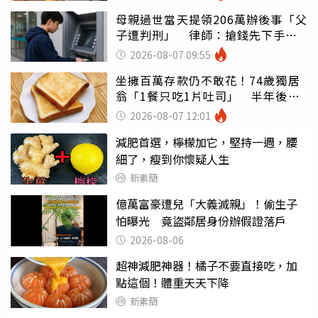
母親過世當天提領206萬辦後事「父
子遭判刑」 律師：搶錢先下手是
罪
2026-08-07 09:55
坐擁百萬存款仍不敢花！74歲獨居
翁「1餐只吃1片吐司」 半年後暴
瘦嚇壞女兒
2026-08-07 12:01
減肥首選，檸檬加它，堅持一週，腰
細了，瘦到你懷疑人生
新素簡
億萬富豪遭兒「大義滅親」！偷生子
怕曝光 竟盜鄰居身份辦假證落戶
2026-08-06
超神減肥神器！橘子不要直接吃，加
點這個！體重天天下降
新素簡