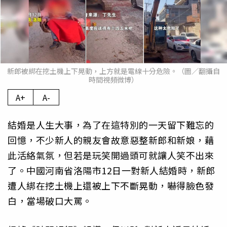
新郎被綁在挖土機上下晃動，上方就是電線十分危險。（圖／翻攝自
時間視頻微博）
A+
A-
結婚是人生大事，為了在這特別的一天留下難忘的
回憶，不少新人的親友會故意惡整新郎和新娘，藉
此活絡氣氛，但若是玩笑開過頭可就讓人笑不出來
了。中國河南省洛陽市12日一對新人結婚時，新郎
遭人綁在挖土機上還被上下不斷晃動，嚇得臉色發
白，當場破口大罵。