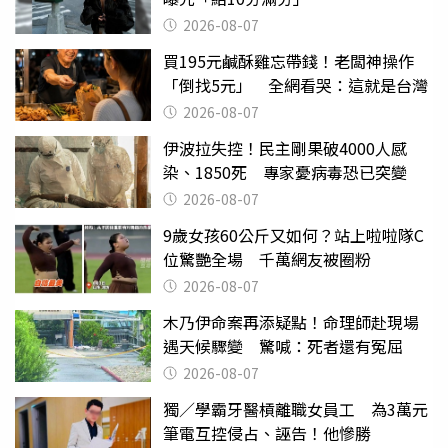
2026-08-07
買195元鹹酥雞忘帶錢！老闆神操作
「倒找5元」 全網看哭：這就是台灣
2026-08-07
伊波拉失控！民主剛果破4000人感
染、1850死 專家憂病毒恐已突變
2026-08-07
9歲女孩60公斤又如何？站上啦啦隊C
位驚艷全場 千萬網友被圈粉
2026-08-07
木乃伊命案再添疑點！命理師赴現場
遇天候驟變 驚喊：死者還有冤屈
2026-08-07
獨／學霸牙醫槓離職女員工 為3萬元
筆電互控侵占、誣告！他慘勝