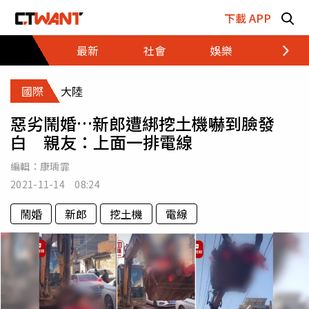
跳至主要內容區塊
下載 APP
最新
社會
娛樂
財經
國際
大陸
惡劣鬧婚…新郎遭綁挖土機嚇到臉發
白 親友：上面一排電線
編輯：
康瑀霏
2021-11-14 08:24
鬧婚
新郎
挖土機
電線