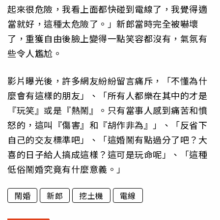
起來很危險，我看上面都快碰到電線了，我覺得適
當就好，這種太危險了。」新郎當時完全被嚇壞
了，重獲自由後臉上變得一點笑容都沒有，氣氛有
些令人尷尬。
影片曝光後，許多網友紛紛留言痛斥，「不懂為什
麼會有這樣的朋友」、「所有人都樂在其中的才是
『玩笑』或是『熱鬧』。只有當事人感到痛苦和憤
怒的，這叫『傷害』和『胡作非為』」、「反省下
自己的交友標準吧」、「這婚鬧有點過分了吧？大
喜的日子給人搞成這樣？這可是玩命呢」、「這種
低俗鬧婚究竟有什麼意義。」
鬧婚
新郎
挖土機
電線