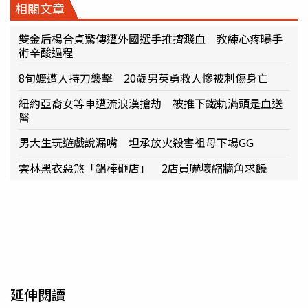
相關文章
雙金后楊合貞驚傳遭外國選手推擠濺血 教練心疼曝手
術辛酸過程
8旬嬤遭人持刀襲擊 20歲男英勇救人慘被刺傷身亡
紐約亞裔女等車遭流浪漢搶劫 被推下鐵軌滿頭是血送
醫
男大生玩遊戲說漏嘴 坦承放火殺害祖母下場GG
雲林黑衣惡煞「鋁棒砸店」 2店員嚇壞縮牆角求饒
延伸閱讀