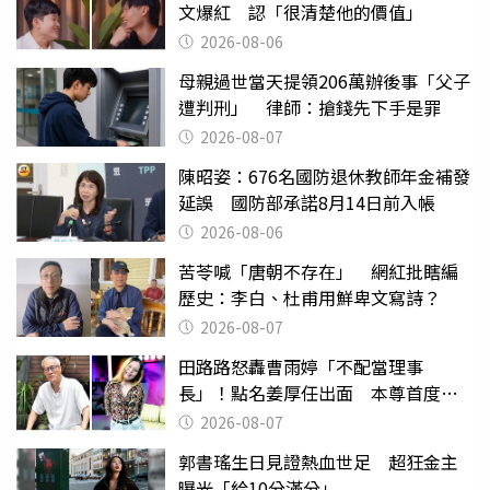
文爆紅 認「很清楚他的價值」
2026-08-06
母親過世當天提領206萬辦後事「父子
遭判刑」 律師：搶錢先下手是罪
2026-08-07
陳昭姿：676名國防退休教師年金補發
延誤 國防部承諾8月14日前入帳
2026-08-06
苦苓喊「唐朝不存在」 網紅批瞎編
歷史：李白、杜甫用鮮卑文寫詩？
2026-08-07
田路路怒轟曹雨婷「不配當理事
長」！點名姜厚任出面 本尊首度回
應了
2026-08-07
郭書瑤生日見證熱血世足 超狂金主
曝光「給10分滿分」