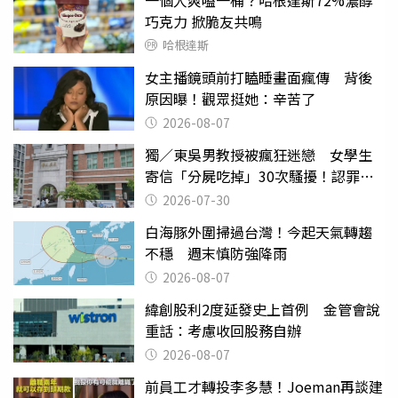
一個人爽嗑一桶？哈根達斯72%濃醇
巧克力 掀脆友共鳴
哈根達斯
女主播鏡頭前打瞌睡畫面瘋傳 背後
原因曝！觀眾挺她：辛苦了
2026-08-07
獨／東吳男教授被瘋狂迷戀 女學生
寄信「分屍吃掉」30次騷擾！認罪免
關
2026-07-30
白海豚外圍掃過台灣！今起天氣轉趨
不穩 週末慎防強降雨
2026-08-07
緯創股利2度延發史上首例 金管會說
重話：考慮收回股務自辦
2026-08-07
前員工才轉投李多慧！Joeman再談建