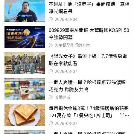
不是AI！他「沒脖子」畫面瘋傳 真相
曝光網看呆
2026-08-04
009829掌握AI關鍵 大華韓國KOSPI 50
今強勢開募
大華銀全能行銷方案
《陽光女子》串流上線！7.7億票房電
影在家就能看
2026-08-07
一個人爽嗑一桶？哈根達斯72%濃醇
巧克力 掀脆友共鳴
哈根達斯
每月退休金逾3萬！74歲獨居翁怕花完
121萬存款「1餐只吃1片吐司」 半年
後暴瘦嚇壞女兒
2026-08-07