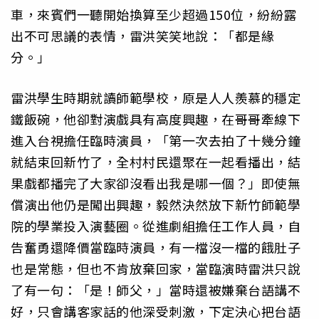
車，來賓們一聽開始換算至少超過150位，紛紛露
出不可思議的表情，雷洪笑笑地說：「都是緣
分。」
雷洪學生時期就讀師範學校，原是人人羨慕的穩定
鐵飯碗，他卻對演戲具有高度興趣，在哥哥牽線下
進入台視擔任臨時演員，「第一次去拍了十幾分鐘
就結束回新竹了，全村村民還聚在一起看播出，結
果戲都播完了大家卻沒看出我是哪一個？」即使無
償演出他仍是闖出興趣，毅然決然放下新竹師範學
院的學業投入演藝圈。從進劇組擔任工作人員，自
告奮勇還降價當臨時演員，有一檔沒一檔的餓肚子
也是常態，但也不肯放棄回家，當臨演時雷洪只說
了有一句：「是！師父，」當時還被嫌棄台語講不
好，只會講客家話的他深受刺激，下定決心把台語