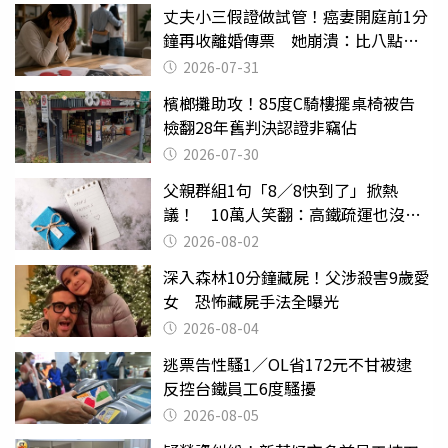
丈夫小三假證做試管！癌妻開庭前1分
鐘再收離婚傳票 她崩潰：比八點檔
還扯
2026-07-31
檳榔攤助攻！85度C騎樓擺桌椅被告
檢翻28年舊判決認證非竊佔
2026-07-30
父親群組1句「8／8快到了」掀熱
議！ 10萬人笑翻：高鐵疏運也沒列
父親節
2026-08-02
深入森林10分鐘藏屍！父涉殺害9歲愛
女 恐怖藏屍手法全曝光
2026-08-04
逃票告性騷1／OL省172元不甘被逮
反控台鐵員工6度騷擾
2026-08-05