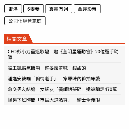
雷洪
6妻妾
震震有詞
金鐘影帝
公司化經營家庭
相關文章
CEO彭小刀重返歌壇 邀《全明星運動會》20位選手助
陣
被王凱霸氣擁吻 蘇晏霈羞喊：甜甜的
潘逸安被喻「偷情老手」 穿原味內褲拍床戲
急交男友結婚 女網友「醫師娘夢碎」還被騙走470萬
怪男下班時間「市民大道熱舞」 騎士全傻眼