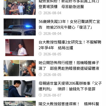
疑勞資糾紛！新莊好市多前員工持刀
登賣場頂樓 母苦勸急送醫
2026-08-04
56歲婦失蹤13年！女兒已聲請死亡宣
告 她偷259元牛腱心「復活了」
2026-08-04
台大教授性騷擾2女研究生！不服解聘
2年爭4年 結局出爐
2026-08-05
她公開恐怖飛行經歷！搭機睡醒褲子
濕了 鄰座男趁熟睡猥褻還疑留體液
2026-08-05
母親過世當天提領206萬辦後事「父子
遭判刑」 律師：搶錢先下手是罪
2026-08-07
陽交大教授殺害連襟案！ 精神科醫