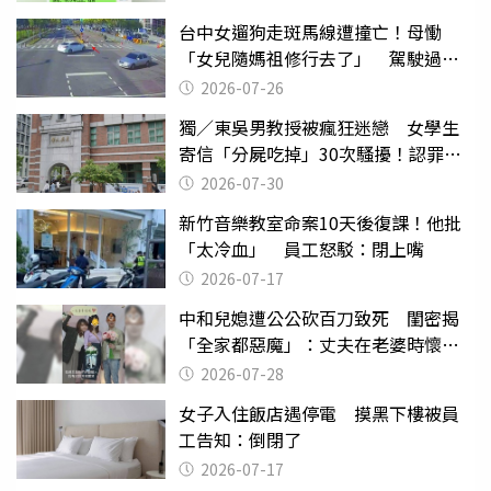
台中女遛狗走斑馬線遭撞亡！母慟
「女兒隨媽祖修行去了」 駕駛過失
致死判9月
2026-07-26
獨／東吳男教授被瘋狂迷戀 女學生
寄信「分屍吃掉」30次騷擾！認罪免
關
2026-07-30
新竹音樂教室命案10天後復課！他批
「太冷血」 員工怒駁：閉上嘴
2026-07-17
中和兒媳遭公公砍百刀致死 閨密揭
「全家都惡魔」：丈夫在老婆時懷孕
摔東西
2026-07-28
女子入住飯店遇停電 摸黑下樓被員
工告知：倒閉了
2026-07-17