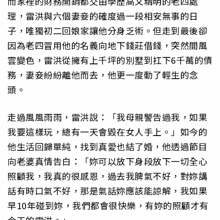
而家裡的財務開銷都交由學歷高又精明的老四處
理，雷洪與六個妻妾的確度過一段相安無事的日
子，唯獨初二回娘家讓他分身乏術。但走到最後卻
因為老四冒用他的名義向地下錢莊借錢，突然間風
雲變色，雷洪從擁有上千坪的別墅到扛下6千萬的債
務，妻妾紛紛離他而去，他更一度動了輕生的念
頭。
走過風風雨雨，雷洪說：「我母親警告過我，如果
我要這樣玩，總有一天會毀在女人手上。」如今的
他生活回歸單純，找到真愛也結了婚，他透過節目
向老婆真情告白：「妳可以放下身段放下一切全心
照顧我，我真的很感恩，過去我脾氣不好，對妳講
話有時口氣不好，那是氣話妳應該能諒解，我如果
早10年碰到妳，我們都會很快樂，有妳的照顧才有