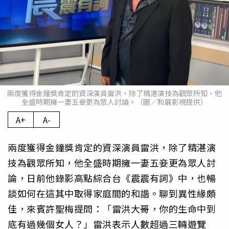
兩度獲得金鐘獎肯定的資深演員雷洪，除了精湛演技為觀眾所知，他
全盛時期擁一妻五妾更為眾人討論。（圖／和展影視提供）
A+
A-
兩度獲得金鐘獎肯定的資深演員雷洪，除了精湛演
技為觀眾所知，他全盛時期擁一妻五妾更為眾人討
論，日前他錄影高點綜合台《震震有詞》中，也暢
談如何在這其中取得家庭間的和諧。聊到異性緣頗
佳，來賓許聖梅提問：「雷洪大哥，你的生命中到
底有過幾個女人？」雷洪表示人數超過三輛遊覽