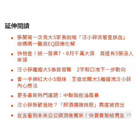
延伸閱讀
張蘭第一次見大S家長就嗆「汪小菲流著皇族血」
徐媽媽一聽高EQ回應化解
快檢查！統一發票7、8月千萬大獎 竟還有5張沒人
來領
汪小菲離婚大S後首發聲 2字鬆口洩下一步動向
曾一手捧紅大小S姐妹 王偉忠聞大S離婚洩汪小菲
內心想法
更多最新熱門議題：中聯致癌油風暴
汪小菲新歡是她？「醉酒摟嫩妹照」再度被挖出
女友看到未來公公頭頂後驚呆！快買養髮給男友
PR