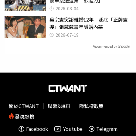
豪車接送還祭「鈔能力」
2026-08-04
吳宗憲突認離婚12年 起底「正牌憲
嫂」張葳葳當年隱婚內幕
2026-07-19
Recommended by
關於CTWANT
聯繫&爆料
隱私權政策
發燒熱搜
Facebook
Youtube
Telegram