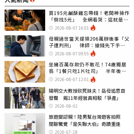
買195元鹹酥雞忘帶錢！老闆神操作
「倒找5元」 全網看哭：這就是台
灣
2026-08-07 16:01
母親過世當天提領206萬辦後事「父
子遭判刑」 律師：搶錢先下手是
罪
2026-08-07 09:55
坐擁百萬存款仍不敢花！74歲獨居
翁「1餐只吃1片吐司」 半年後暴
瘦嚇壞女兒
2026-08-07 12:01
陽明交大教授砍死妹夫！岳母追思首
發聲 揭11年經營真相駁「爭產」
2026-08-02
旅遊變認親！陸男幫台灣遊客拍照
閒聊驚覺「是失聯大伯」奇蹟重逢
2026-07-18