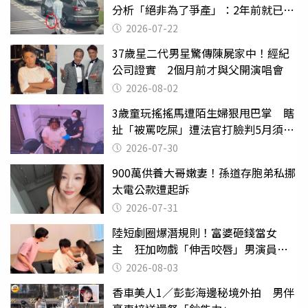
分析「絕非為了爭產」：2年前就已言
行詭異
2026-07-22
37歲星二代男星驚傳陳屍家中！經紀
公司證實 2個月前才與父開演唱會
2026-08-02
3歲童玩搖搖馬遭陌生婦狠甩巴掌 瞎
扯「被罵吃屎」遭法官打臉判5月須入
監
2026-07-30
900萬供養大哥嫩妻！孫道存胞弟私挪
太電公款遭起訴
2026-07-31
陸短劇圈爆潛規則！富婆砸錢當女
主 狂加吻戲「伸舌咬唇」男演員崩
潰
2026-08-03
香車美人1／彭彭海邊秘境外拍 男伴