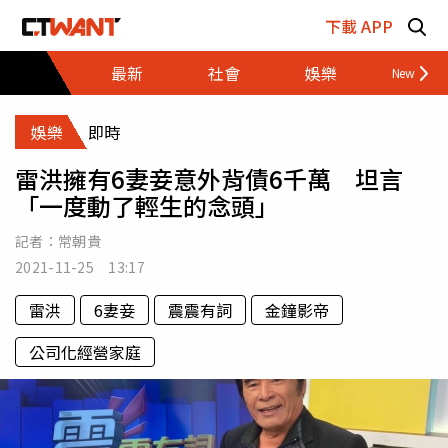
跳至主要內容區塊
下載 APP
最新
社會
娛樂
財經
娛樂
即時
雷洪擁有6妻妾意外背債6千萬 坦言
「一度動了輕生的念頭」
記者：
常朝貴
2021-11-25 13:17
雷洪
6妻妾
震震有詞
金鐘影帝
公司化經營家庭