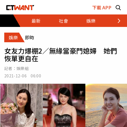
跳至主要內容區塊
下載 APP
最新
社會
娛樂
財經
娛樂
即時
女友力爆棚2／無緣當豪門媳婦 她們
恢單更自在
記者：
娛樂組
2021-12-06 06:00