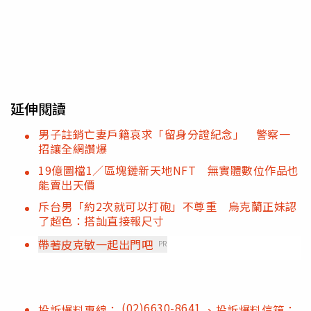
延伸閱讀
男子註銷亡妻戶籍哀求「留身分證紀念」 警察一
招讓全網讚爆
19億圖檔1／區塊鏈新天地NFT 無實體數位作品也
能賣出天價
斥台男「約2次就可以打砲」不尊重 烏克蘭正妹認
了超色：搭訕直接報尺寸
帶著皮克敏一起出門吧
PR
(02)6630-8641
投訴爆料專線：
、投訴爆料信箱：