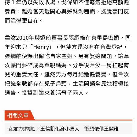
持１年仍以失敗收場，戈偉如不僅霸氣拒絕高額贍
養費，離婚當天還開心與姊妹淘嗑鍋，擺脫豪門反
而活得更自在。
韋汝2010年與遠航董事長張綱維在峇里島密婚，同
年迎來兒「Henry」，但雙方還沒有在台灣登記，
張綱維便爆出偷吃自家空姐、另有婆媳問題，讓韋
汝豪門夢碎成為單親媽媽。分手後韋汝一肩扛起育
兒的重責大任，雖然男方每月給她贍養費，但韋汝
把錢全數都存在兒子戶頭，生活開銷全靠她積極接
通告、投資副業來養活母子兩人。
相關文章
女友力爆棚1／王信凱化身小男人 街頭依偎王麗雅