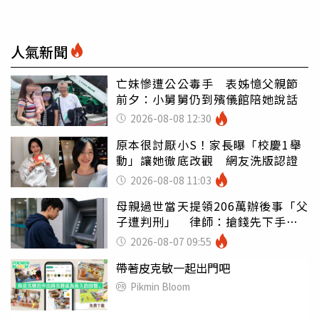
人氣新聞
亡妹慘遭公公毒手 表姊憶父親節
前夕：小舅舅仍到殯儀館陪她說話
2026-08-08 12:30
原本很討厭小S！家長曝「校慶1舉
動」讓她徹底改觀 網友洗版認證
2026-08-08 11:03
母親過世當天提領206萬辦後事「父
子遭判刑」 律師：搶錢先下手是
罪
2026-08-07 09:55
帶著皮克敏一起出門吧
Pikmin Bloom