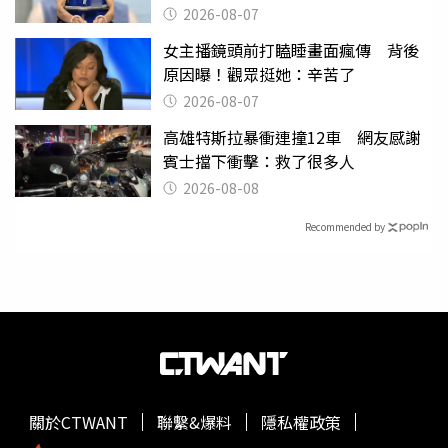
2026-08-07
女主播鏡頭前打瞌睡畫面瘋傳 背後
原因曝！觀眾挺她：辛苦了
2026-08-07
高雄特斯拉暴衝連撞12車 網友感謝
賓士擋下衝擊：救了很多人
2026-08-08
Recommended by
關於CTWANT
聯繫&爆料
隱私權政策