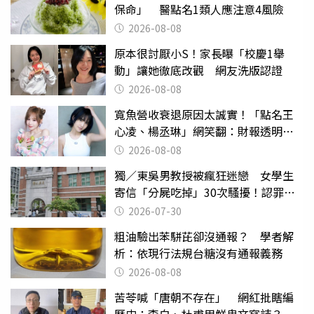
保命」 醫點名1類人應注意4風險
2026-08-08
原本很討厭小S！家長曝「校慶1舉
動」讓她徹底改觀 網友洗版認證
2026-08-08
寬魚營收衰退原因太誠實！「點名王
心凌、楊丞琳」網笑翻：財報透明度
滿分
2026-08-08
獨／東吳男教授被瘋狂迷戀 女學生
寄信「分屍吃掉」30次騷擾！認罪免
關
2026-07-30
粗油驗出苯駢芘卻沒通報？ 學者解
析：依現行法規台糖沒有通報義務
2026-08-08
苦苓喊「唐朝不存在」 網紅批瞎編