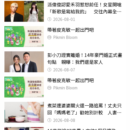
派偉俊認愛禾羽惹怒前任！女星開嗆
「新歌是寫給我的」 交往內幕全說
了
2026-08-01
帶著皮克敏一起出門吧
Pikmin Bloom
彭小刀證實離婚！14年豪門婚正式畫
句點 親曝：我們還是家人
2026-08-07
帶著皮克敏一起出門吧
Pikmin Bloom
煮菜遭婆婆關火還一路追罵！丈夫只
回「媽媽老了」勸她別計較 人妻超
崩潰：我像台傭
2026-08-08