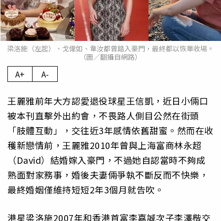
梁洛施（左起）、戈偉如、韋汝都曾踏入豪門，最終都以恢單收場。
（圖／翻攝自網路）
A+
A-
王麗雅前年大方認愛退役球星王信凱，近日小倆口
被本刊直擊外出約會，不畏路人側目公然在街頭
「肢體互動」，交往近3年感情依舊甜蜜。然而在收
穫新戀情前，王麗雅2010年曾與上海富商林永超
（David）結婚嫁入豪門，不過她自認當時不夠成
熟面對家務事，婚後夫妻倆爭執不斷反而不快樂，
最終婚姻僅維持短短2年3個月就告吹。
港星梁洛施2007年和香港首富李嘉誠次子李澤楷交