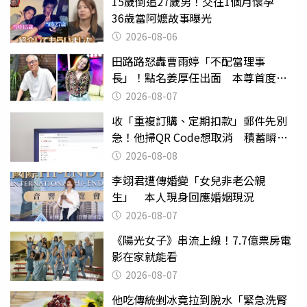
15歲倒追27歲男！交往1個月懷孕
36歲當阿嬤故事曝光
2026-08-06
田路路怒轟曹雨婷「不配當理事
長」！點名姜厚任出面 本尊首度回
應了
2026-08-07
收「重複訂購、定期扣款」郵件先別
急！他掃QR Code想取消 積蓄瞬間
蒸發
2026-08-08
李翊君遭傳婚變「女兒非老公親
生」 本人現身回應婚姻現況
2026-08-07
《陽光女子》串流上線！7.7億票房電
影在家就能看
2026-08-07
他吃傳統剉冰竟拉到脫水「緊急洗腎