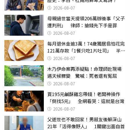
歷史：李白、杜甫用鮮卑文寫詩？
2026-08-07
母親過世當天提領206萬辦後事「父子
遭判刑」 律師：搶錢先下手是罪
2026-08-07
每月退休金逾3萬！74歲獨居翁怕花完
121萬存款「1餐只吃1片吐司」 半年
後暴瘦嚇壞女兒
2026-08-07
木乃伊命案再添疑點！命理師赴現場
遇天候驟變 驚喊：死者還有冤屈
2026-08-07
買195元鹹酥雞忘帶錢！老闆神操作
「倒找5元」 全網看哭：這就是台灣
2026-08-07
父逝世也不敢回家！男殺友後躲深山
21年「活得像野人」 1關鍵出面自首