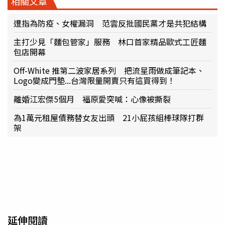
相關文章
遭指為防疫、女權漏洞 范雲反批國民黨才是共犯結構
主打少見「麵包管家」服務 林口首家精品歐式工匠麵
包店開幕
Off-White 推第二波家居系列 把流星雨做成筆記本、
Logo變成門墊...台灣限量開賣只有這買得到！
離婚江宏傑5個月 福原愛突喊：心像被撕裂
為1萬元租屋債務替女友出頭 21小屁孩組棒球隊打群
架
延伸閱讀