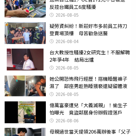
反控台鐵員工6度騷擾
2026-08-05
疑勞資糾紛！新莊好市多前員工持刀
登賣場頂樓 母苦勸急送醫
2026-08-04
台大教授性騷擾2女研究生！不服解聘
2年爭4年 結局出爐
2026-08-05
她公開恐怖飛行經歷！搭機睡醒褲子
濕了 鄰座男趁熟睡猥褻還疑留體液
2026-08-05
億萬富豪遭兒「大義滅親」！偷生子
怕曝光 竟盜鄰居身份辦假證落戶
2026-08-06
母親過世當天提領206萬辦後事「父子