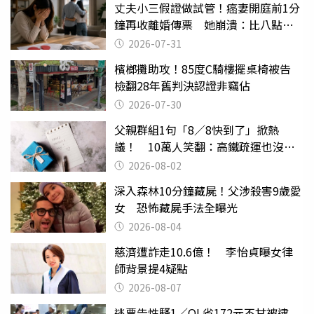
丈夫小三假證做試管！癌妻開庭前1分
鐘再收離婚傳票 她崩潰：比八點檔
還扯
2026-07-31
檳榔攤助攻！85度C騎樓擺桌椅被告
檢翻28年舊判決認證非竊佔
2026-07-30
父親群組1句「8／8快到了」掀熱
議！ 10萬人笑翻：高鐵疏運也沒列
父親節
2026-08-02
深入森林10分鐘藏屍！父涉殺害9歲愛
女 恐怖藏屍手法全曝光
2026-08-04
慈濟遭詐走10.6億！ 李怡貞曝女律
師背景提4疑點
2026-08-07
逃票告性騷1／OL省172元不甘被逮