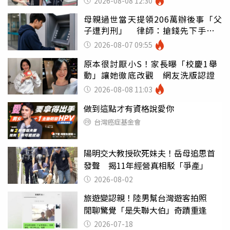
2026-08-08 12:30
母親過世當天提領206萬辦後事「父
子遭判刑」 律師：搶錢先下手是
罪
2026-08-07 09:55
原本很討厭小S！家長曝「校慶1舉
動」讓她徹底改觀 網友洗版認證
2026-08-08 11:03
做到這點才有資格說愛你
台灣癌症基金會
陽明交大教授砍死妹夫！岳母追思首
發聲 揭11年經營真相駁「爭產」
2026-08-02
旅遊變認親！陸男幫台灣遊客拍照
閒聊驚覺「是失聯大伯」奇蹟重逢
2026-07-18