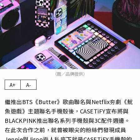
（圖／品牌提供）
A+
A-
繼推出BTS《Butter》歌曲聯名與Netflix夯劇《
魷
魚遊戲》主題聯名手機殼後，
CASETiFY宣布將與
BLACKPINK推出聯名系列手機殼
與3C配件週邊。
在此次合作之前，
就曾被眼尖的粉絲們發現成員
Jennie與Jisoo兩人私底下
就是CASETiFY手機殼的