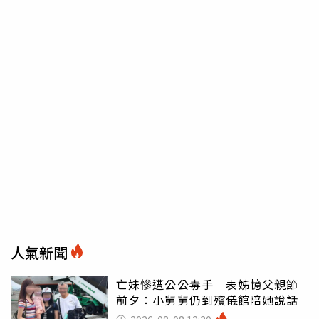
人氣新聞
亡妹慘遭公公毒手 表姊憶父親節
前夕：小舅舅仍到殯儀館陪她說話