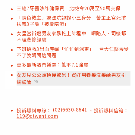
三總7牙醫涉詐健保費 北檢令20萬至50萬交保
「情色教主」遭法院認證小三身分 苦主正宮死撐
扶養3子險「被騙陪酒」
女星當街遭男友家暴拖上計程車 曝路人、司機都
不理悲慘經驗
下班搶救3出血產婦「忙忙到深更」 台大仁醫最受
不了婆媽問這問題
更多最新熱門議題：熊本7.1強震
女友見公公頭頂後驚呆！買好用養髮洗髮給男友引
網議論
PR
(02)6630-8641
投訴爆料專線：
、投訴爆料信箱：
119@ctwant.com