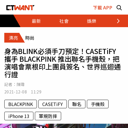
跳至主要內容區塊
下載 APP
最新
社會
娛樂
財經
漂亮
時尚
身為BLINK必須手刀預定！CASETiFY
攜手 BLACKPINK 推出聯名手機殼，把
演唱會票根印上團員簽名、世界巡迴通
行證
記者：
陳瑋
2021-12-08 11:29
BLACKPINK
CASETiFY
聯名
手機殼
iPhone 13
軍規防摔