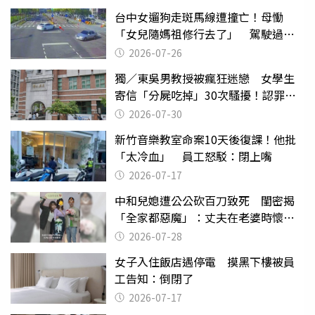
台中女遛狗走斑馬線遭撞亡！母慟
「女兒隨媽祖修行去了」 駕駛過失
致死判9月
2026-07-26
獨／東吳男教授被瘋狂迷戀 女學生
寄信「分屍吃掉」30次騷擾！認罪免
關
2026-07-30
新竹音樂教室命案10天後復課！他批
「太冷血」 員工怒駁：閉上嘴
2026-07-17
中和兒媳遭公公砍百刀致死 閨密揭
「全家都惡魔」：丈夫在老婆時懷孕
摔東西
2026-07-28
女子入住飯店遇停電 摸黑下樓被員
工告知：倒閉了
2026-07-17