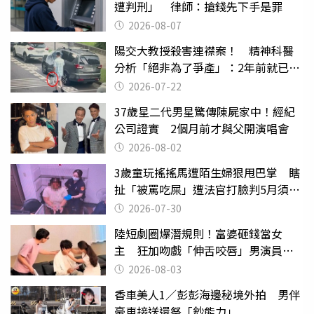
遭判刑」 律師：搶錢先下手是罪
2026-08-07
陽交大教授殺害連襟案！ 精神科醫
分析「絕非為了爭產」：2年前就已言
行詭異
2026-07-22
37歲星二代男星驚傳陳屍家中！經紀
公司證實 2個月前才與父開演唱會
2026-08-02
3歲童玩搖搖馬遭陌生婦狠甩巴掌 瞎
扯「被罵吃屎」遭法官打臉判5月須入
監
2026-07-30
陸短劇圈爆潛規則！富婆砸錢當女
主 狂加吻戲「伸舌咬唇」男演員崩
潰
2026-08-03
香車美人1／彭彭海邊秘境外拍 男伴
豪車接送還祭「鈔能力」