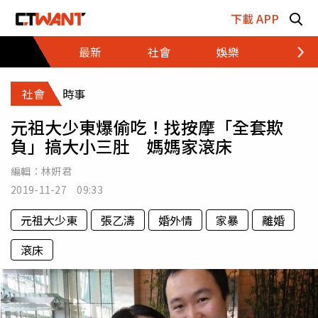
跳至主要內容區塊
下載 APP
最新
社會
娛樂
財經
社會
時事
元祖大少東爆偷吃！找按摩「全套欺
負」搞大小三肚 媽媽家滾床
編輯：
林姸君
2019-11-27 09:33
元祖大少東
張乙濤
婚外情
家暴
離婚
滾床