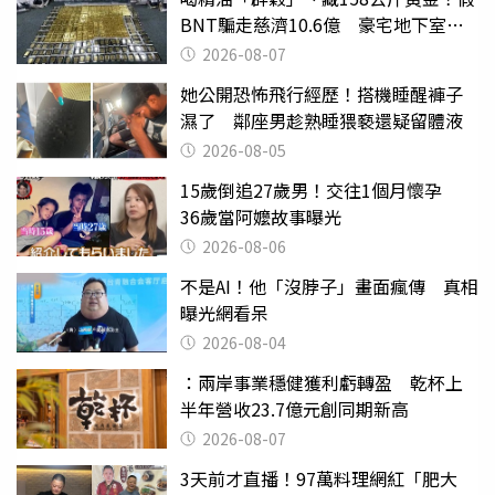
BNT騙走慈濟10.6億 豪宅地下室竟
挖出乾鮑金庫
2026-08-07
她公開恐怖飛行經歷！搭機睡醒褲子
濕了 鄰座男趁熟睡猥褻還疑留體液
2026-08-05
15歲倒追27歲男！交往1個月懷孕
36歲當阿嬤故事曝光
2026-08-06
不是AI！他「沒脖子」畫面瘋傳 真相
曝光網看呆
2026-08-04
：兩岸事業穩健獲利虧轉盈 乾杯上
半年營收23.7億元創同期新高
2026-08-07
3天前才直播！97萬料理網紅「肥大