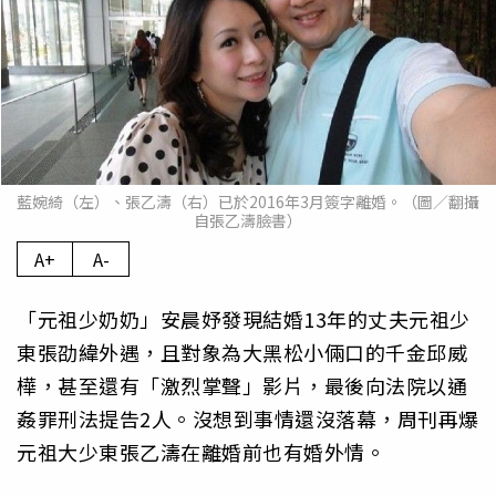
藍婉綺（左）、張乙濤（右）已於2016年3月簽字離婚。（圖／翻攝
自張乙濤臉書）
A+
A-
「元祖少奶奶」安晨妤發現結婚13年的丈夫元祖少
東張劭緯外遇，且對象為大黑松小倆口的千金邱威
樺，甚至還有「激烈掌聲」影片，最後向法院以通
姦罪刑法提告2人。沒想到事情還沒落幕，周刊再爆
元祖大少東張乙濤在離婚前也有婚外情。