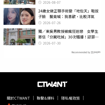
2026-08-07
24歲女做正顎手術變「地包天」鞋拔
子臉 醫竟喊：我喜歡，比較洋氣
2026-07-26
獨／東吳男教授被瘋狂迷戀 女學生
寄信「分屍吃掉」30次騷擾！認罪免
關
2026-07-30
Recommended by
關於CTWANT
聯繫&爆料
隱私權政策