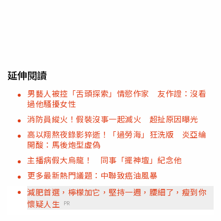
延伸閱讀
男藝人被控「舌頭探索」情慾作家 友作證：沒看
過他騷擾女性
消防員縱火！假裝沒事一起滅火 超扯原因曝光
高以翔熬夜錄影猝逝！「過勞海」狂洗版 炎亞綸
開酸：馬後炮型虛偽
主播病假大烏龍！ 同事「擺神壇」紀念他
更多最新熱門議題：中聯致癌油風暴
減肥首選，檸檬加它，堅持一週，腰細了，瘦到你
懷疑人生
PR