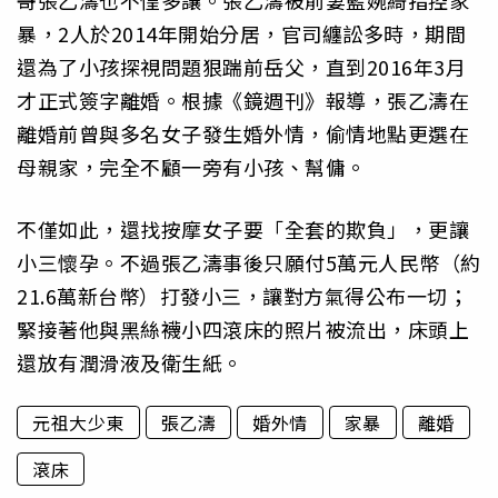
哥張乙濤也不惶多讓。張乙濤被前妻藍婉綺指控家
暴，2人於2014年開始分居，官司纏訟多時，期間
還為了小孩探視問題狠踹前岳父，直到2016年3月
才正式簽字離婚。根據《鏡週刊》報導，張乙濤在
離婚前曾與多名女子發生婚外情，偷情地點更選在
母親家，完全不顧一旁有小孩、幫傭。
不僅如此，還找按摩女子要「全套的欺負」，更讓
小三懷孕。不過張乙濤事後只願付5萬元人民幣（約
21.6萬新台幣）打發小三，讓對方氣得公布一切；
緊接著他與黑絲襪小四滾床的照片被流出，床頭上
還放有潤滑液及衛生紙。
元祖大少東
張乙濤
婚外情
家暴
離婚
滾床