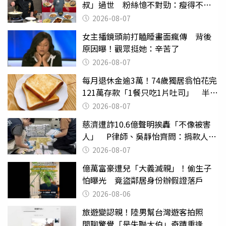
叔」過世 粉絲憶不對勁：瘦得不合
理
2026-08-07
女主播鏡頭前打瞌睡畫面瘋傳 背後
原因曝！觀眾挺她：辛苦了
2026-08-07
每月退休金逾3萬！74歲獨居翁怕花完
121萬存款「1餐只吃1片吐司」 半年
後暴瘦嚇壞女兒
2026-08-07
慈濟遭詐10.6億聲明挨轟「不像被害
人」 P律師、吳靜怡齊問：捐款人有
權知道真相
2026-08-07
億萬富豪遭兒「大義滅親」！偷生子
怕曝光 竟盜鄰居身份辦假證落戶
2026-08-06
旅遊變認親！陸男幫台灣遊客拍照
閒聊驚覺「是失聯大伯」奇蹟重逢