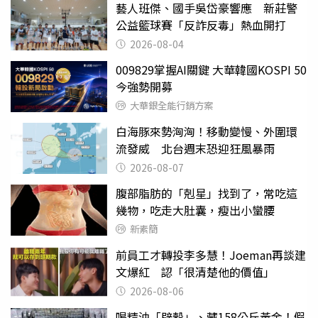
藝人班傑、國手吳岱豪響應 新莊警
公益籃球賽「反詐反毒」熱血開打
2026-08-04
009829掌握AI關鍵 大華韓國KOSPI 50
今強勢開募
大華銀全能行銷方案
白海豚來勢洶洶！移動變慢、外圍環
流發威 北台週末恐迎狂風暴雨
2026-08-07
腹部脂肪的「剋星」找到了，常吃這
幾物，吃走大肚囊，瘦出小蠻腰
新素簡
前員工才轉投李多慧！Joeman再談建
文爆紅 認「很清楚他的價值」
2026-08-06
喝精油「辟穀」、藏158公斤黃金！假