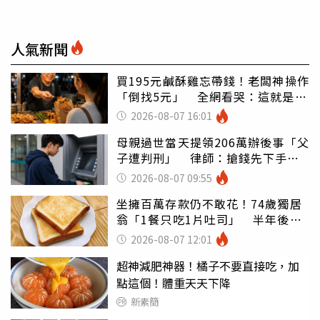
人氣新聞
買195元鹹酥雞忘帶錢！老闆神操作
「倒找5元」 全網看哭：這就是台
灣
2026-08-07 16:01
母親過世當天提領206萬辦後事「父
子遭判刑」 律師：搶錢先下手是
罪
2026-08-07 09:55
坐擁百萬存款仍不敢花！74歲獨居
翁「1餐只吃1片吐司」 半年後暴
瘦嚇壞女兒
2026-08-07 12:01
超神減肥神器！橘子不要直接吃，加
點這個！體重天天下降
新素簡