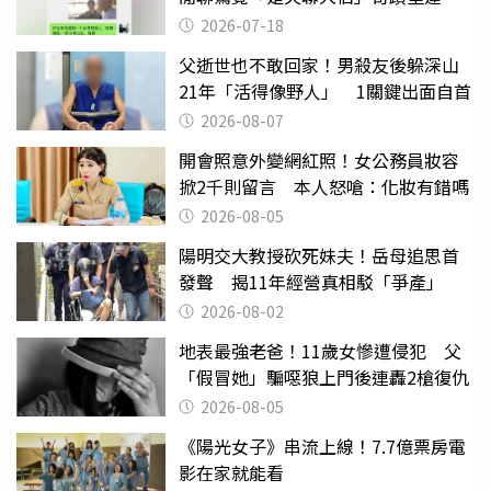
2026-07-18
父逝世也不敢回家！男殺友後躲深山
21年「活得像野人」 1關鍵出面自首
2026-08-07
開會照意外變網紅照！女公務員妝容
掀2千則留言 本人怒嗆：化妝有錯嗎
2026-08-05
陽明交大教授砍死妹夫！岳母追思首
發聲 揭11年經營真相駁「爭產」
2026-08-02
地表最強老爸！11歲女慘遭侵犯 父
「假冒她」騙噁狼上門後連轟2槍復仇
2026-08-05
《陽光女子》串流上線！7.7億票房電
影在家就能看