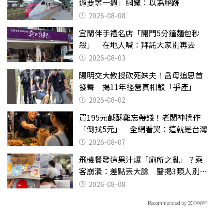
過要等一週」網驚：以為絕跡
2026-08-08
宜蘭伴手禮名店「開門5分鐘麵包秒
殺」 在地人喊：拜託大家別再去
2026-08-03
陽明交大教授砍死妹夫！岳母追思首
發聲 揭11年經營真相駁「爭產」
2026-08-02
買195元鹹酥雞忘帶錢！老闆神操作
「倒找5元」 全網看哭：這就是台灣
2026-08-07
飛機餐發這果汁爆「廁所之亂」？乘
客崩潰：差點丟大臉 醫揭3類人別亂
喝
2026-08-08
Recommended by