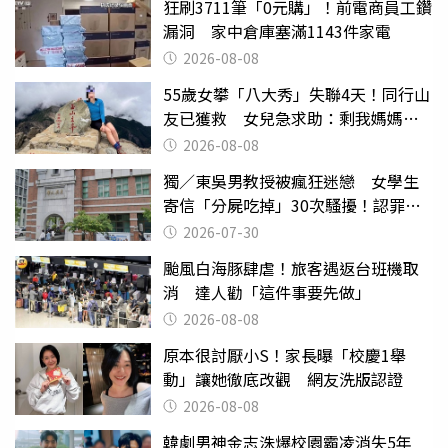
狂刷3711筆「0元購」！前電商員工鑽
漏洞 家中倉庫塞滿1143件家電
2026-08-08
55歲女攀「八大秀」失聯4天！同行山
友已獲救 女兒急求助：剩我媽媽還
沒找到
2026-08-08
獨／東吳男教授被瘋狂迷戀 女學生
寄信「分屍吃掉」30次騷擾！認罪免
關
2026-07-30
颱風白海豚肆虐！旅客遇返台班機取
消 達人勸「這件事要先做」
2026-08-08
原本很討厭小S！家長曝「校慶1舉
動」讓她徹底改觀 網友洗版認證
2026-08-08
韓劇男神金志洙爆校園霸凌消失5年