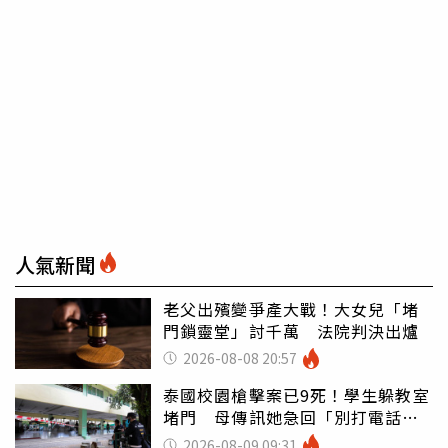
人氣新聞
老父出殯變爭產大戰！大女兒「堵
門鎖靈堂」討千萬 法院判決出爐
2026-08-08 20:57
泰國校園槍擊案已9死！學生躲教室
堵門 母傳訊她急回「別打電話怕
鈴響」
2026-08-09 09:31