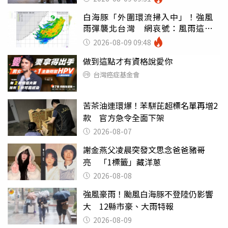
白海豚「外圍環流掃入中」！強風
雨彈襲北台灣 網哀號：風雨這麼
大還不放假
2026-08-09 09:48
做到這點才有資格說愛你
台灣癌症基金會
苦茶油連環爆！苯駢芘超標名單再增2
款 官方急令全面下架
2026-08-07
謝金燕父凌晨突發文思念爸爸豬哥
亮 「1標籤」藏洋蔥
2026-08-08
強風豪雨！颱風白海豚不登陸仍影響
大 12縣市豪、大雨特報
2026-08-09