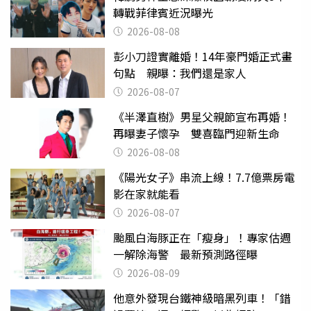
轉戰菲律賓近況曝光
2026-08-08
彭小刀證實離婚！14年豪門婚正式畫
句點 親曝：我們還是家人
2026-08-07
《半澤直樹》男星父親節宣布再婚！
再曝妻子懷孕 雙喜臨門迎新生命
2026-08-08
《陽光女子》串流上線！7.7億票房電
影在家就能看
2026-08-07
颱風白海豚正在「瘦身」！專家估週
一解除海警 最新預測路徑曝
2026-08-09
他意外發現台鐵神級暗黑列車！「錯