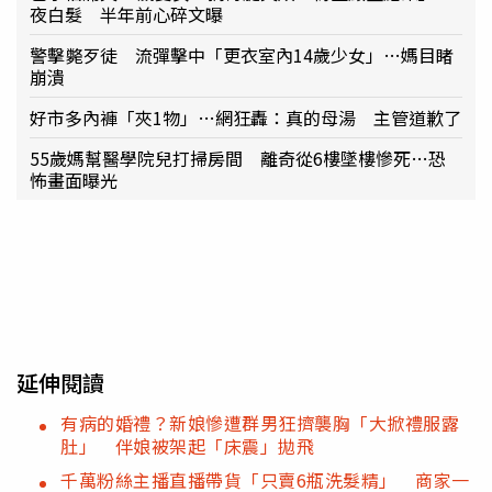
夜白髮 半年前心碎文曝
警擊斃歹徒 流彈擊中「更衣室內14歲少女」…媽目睹
崩潰
好市多內褲「夾1物」…網狂轟：真的母湯 主管道歉了
55歲媽幫醫學院兒打掃房間 離奇從6樓墜樓慘死…恐
怖畫面曝光
延伸閱讀
有病的婚禮？新娘慘遭群男狂擠襲胸「大掀禮服露
肚」 伴娘被架起「床震」拋飛
千萬粉絲主播直播帶貨「只賣6瓶洗髮精」 商家一