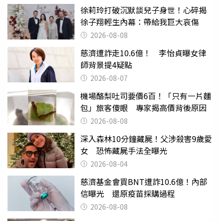
徐莉玲打破沉默談兒子身世！心碎揭
徐子翔輕生內幕：帶給我巨大哀傷
2026-08-08
慈濟遭詐走10.6億！ 李怡貞曝女律
師背景提4疑點
2026-08-07
機場酪梨吐司要價6百！「只有一片麵
包」旅客傻眼 專家揭高價背後原因
2026-08-08
深入森林10分鐘藏屍！父涉殺害9歲愛
女 恐怖藏屍手法全曝光
2026-08-04
慈濟基金會買BNT遭詐10.6億！內部
信曝光 還原疫苗採購過程
2026-08-08