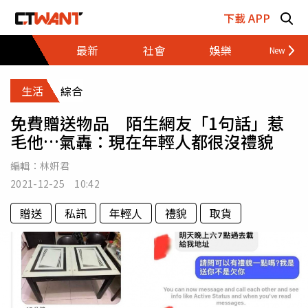
跳至主要內容區塊
下載 APP
最新
社會
娛樂
財經
生活
綜合
免費贈送物品 陌生網友「1句話」惹
毛他…氣轟：現在年輕人都很沒禮貌
編輯：
林姸君
2021-12-25 10:42
贈送
私訊
年輕人
禮貌
取貨