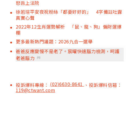
怒告上法院
徐若瑄平安夜祝粉絲「都要好好的」 4字備註吐露
真實心聲
2022年12生肖運勢解析 「鼠、龍、狗」偏財運爆
棚
更多最新熱門議題：2026九合一選舉
爸爸反應變慢不是老了。宸曜快速腦力檢測，呵護
老爸腦力
PR
(02)6630-8641
投訴爆料專線：
、投訴爆料信箱：
119@ctwant.com