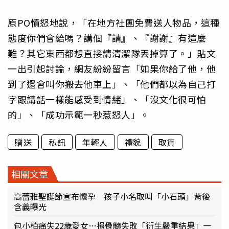
原PO憤怒地說，「在地方社團免費送人物品，這種
態度你們會給嗎？講個『請』、『謝謝』有這麼
難？其它東西都想直接請清潔隊丟掉算了。」貼文
一出引起討論，網友紛紛留言「如果你給了他，他
到了還會叫你搬去他車上」、「他們都以為自己打
字跟講話一樣能感受到情緒」、「沒文化很可怕
的」、「成功示範一秒惹怒人」。
贈送
私訊
年輕人
禮貌
取貨
相關文章
高蕾雅聖誕節宣布懷孕 孩子小名取叫「小石頭」背後
含義曝光
包小柏痛失22歲愛女…捐骨髓失敗「衍生嚴重結果」一