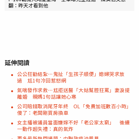
翻：昨天才看到他
延伸閱讀
公公狂勸結紮…鬼扯「生孩子順便」媳婦哭求放
過 尪1句冷回惹怒網
氣喘發作求救…尪拒送醫「大姑幫腔狂罵」妻淚提
離婚 親媽1句話讓她心寒
公司賠錢取消尾牙年終 OL「免費加班數百小時」
傻了：老闆剛買房換車
女主播被議員當面嫌嫁不好「老公家太窮」 後續
一動作超失禮：真的氣炸
更多最新熱門議題：中聯致癌油風暴