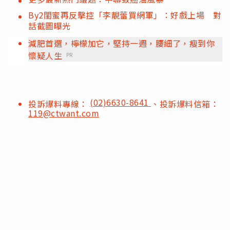
By2閨蜜再反擊控「李靚蕾買網軍」：好戲上場 對
話截圖曝光
減肥首選，檸檬加它，堅持一週，腰細了，瘦到你
懷疑人生
PR
(02)6630-8641
投訴爆料專線：
、投訴爆料信箱：
119@ctwant.com