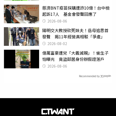
慈濟BNT疫苗採購遭詐10億！台中檢
起訴17人 基金會發聲回應了
2026-08-06
陽明交大教授砍死妹夫！岳母追思首
發聲 揭11年經營真相駁「爭產」
2026-08-02
億萬富豪遭兒「大義滅親」！偷生子
怕曝光 竟盜鄰居身份辦假證落戶
2026-08-06
Recommended by