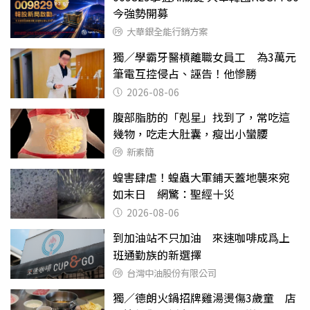
今強勢開募
大華銀全能行銷方案
獨／學霸牙醫槓離職女員工 為3萬元
筆電互控侵占、誣告！他慘勝
2026-08-06
腹部脂肪的「剋星」找到了，常吃這
幾物，吃走大肚囊，瘦出小蠻腰
新素簡
蝗害肆虐！蝗蟲大軍鋪天蓋地襲來宛
如末日 網驚：聖經十災
2026-08-06
到加油站不只加油 來速咖啡成爲上
班通勤族的新選擇
台灣中油股份有限公司
獨／德朗火鍋招牌雞湯燙傷3歲童 店