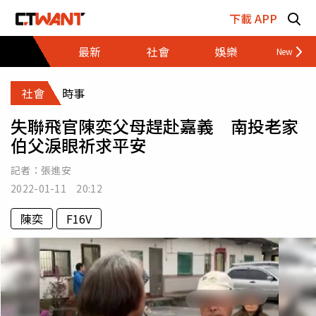
跳至主要內容區塊
下載 APP
最新
社會
娛樂
財經
社會
時事
失聯飛官陳奕父母趕赴嘉義 南投老家
伯父淚眼祈求平安
記者：
張進安
2022-01-11 20:12
陳奕
F16V