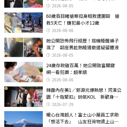
2026-08-05
60歲翁目睹搶案挺身相救遭圍毆 搶
救5天亡！嫌犯最小才12歲
2026-08-06
她公開恐怖飛行經歷！搭機睡醒褲子
濕了 鄰座男趁熟睡猥褻還疑留體液
2026-08-05
24歲存款破百萬！她公開致富關鍵
網一看狂讚：超孝順
2026-08-06
辣露內在美1／郭源元爆熱戀！河濱公
園「十指緊扣」帥氣KOL 新歡身份
曝光
2026-07-29
暖心台灣超人！富士山小屋員工求助
「想活下去」 山友狂背物資上山：