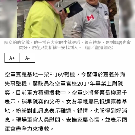
陳奕的伯父說，他平常在大家眼中就很乖、很有禮貌，遇到鄰居也會
問好，現在只能祈禱平安找到人。（圖／翻攝網路）
A+
A-
空軍嘉義基地一架F-16V戰機，今驚傳於嘉義外海
失事墜機，駕駛員為空軍官校2017年畢業上尉陳
奕，目前軍方積極搜救中。空軍少將督察長柳惠千
表示，稍早陳奕的父母、女友等親屬已抵達嘉義基
地，紛紛對此訊息表示難過、錯愕，也盼得到好消
息。現場軍官人員慰問、安撫家屬心情，並表示國
軍會盡全力來搜救。