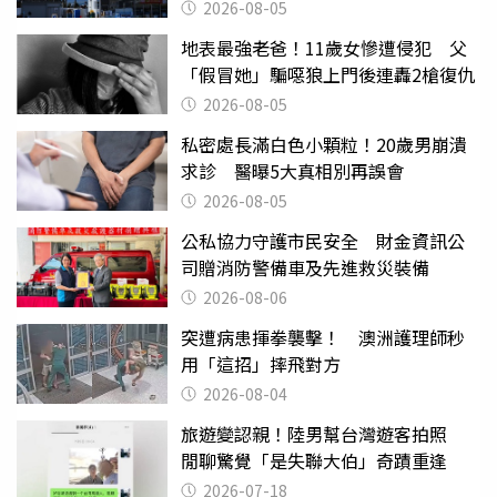
台灣真的是寶島
2026-08-05
地表最強老爸！11歲女慘遭侵犯 父
「假冒她」騙噁狼上門後連轟2槍復仇
2026-08-05
私密處長滿白色小顆粒！20歲男崩潰
求診 醫曝5大真相別再誤會
2026-08-05
公私協力守護市民安全 財金資訊公
司贈消防警備車及先進救災裝備
2026-08-06
突遭病患揮拳襲擊！ 澳洲護理師秒
用「這招」摔飛對方
2026-08-04
旅遊變認親！陸男幫台灣遊客拍照
閒聊驚覺「是失聯大伯」奇蹟重逢
2026-07-18