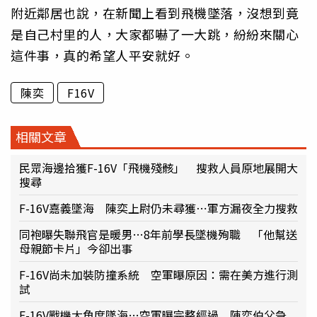
附近鄰居也說，在新聞上看到飛機墜落，沒想到竟
是自己村里的人，大家都嚇了一大跳，紛紛來關心
這件事，真的希望人平安就好。
陳奕
F16V
相關文章
民眾海邊拾獲F-16V「飛機殘骸」 搜救人員原地展開大
搜尋
F-16V嘉義墜海 陳奕上尉仍未尋獲⋯軍方漏夜全力搜救
同袍曝失聯飛官是暖男…8年前學長墜機殉職 「他幫送
母親節卡片」今卻出事
F-16V尚未加裝防撞系統 空軍曝原因：需在美方進行測
試
F-16V戰機大角度墜海…空軍曝完整經過 陳奕伯父急