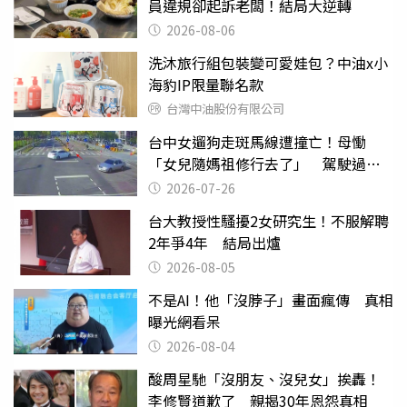
員違規卻起訴老闆！結局大逆轉
2026-08-06
洗沐旅行組包裝變可愛娃包？中油x小
海豹IP限量聯名款
台灣中油股份有限公司
台中女遛狗走斑馬線遭撞亡！母慟
「女兒隨媽祖修行去了」 駕駛過失
致死判9月
2026-07-26
台大教授性騷擾2女研究生！不服解聘
2年爭4年 結局出爐
2026-08-05
不是AI！他「沒脖子」畫面瘋傳 真相
曝光網看呆
2026-08-04
酸周星馳「沒朋友、沒兒女」挨轟！
李修賢道歉了 親揭30年恩怨真相