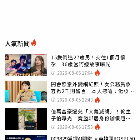
人氣新聞
15歲倒追27歲男！交往1個月懷
孕 36歲當阿嬤故事曝光
2026-08-06 17:04
開會照意外變網紅照！女公務員妝
容掀2千則留言 本人怒嗆：化妝有
錯嗎
2026-08-05 22:43
億萬富豪遭兒「大義滅親」！偷生
子怕曝光 竟盜鄰居身份辦假證落
戶
2026-08-06 17:53
009829掌握AI關鍵 大華韓國KOSPI 50