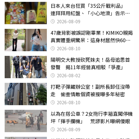
日本人來台狂買「35公斤戰利品」
連拜拜用紅盤、「小心地滑」告示牌
也帶回家
2026-08-09
47歲背影被誤認剛畢業！KIMIKO親揭
真實體重網驚呆：這身材居然快60公
斤？
2026-08-10
陽明交大教授砍死妹夫！岳母追思首
發聲 揭11年經營真相駁「爭產」
2026-08-02
打靶子彈藏辦公室！副所長卸任沒帶
走 偷查情敵個資被搜曝多年秘密
2026-08-10
以為在搭公車？2女拖行李箱直闖停機
坪「揮手攔機」 荒謬影片曝網傻眼
2026-08-09