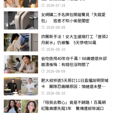
2026-07-19
女網購二手名牌包開箱驚見「失蹤愛
包」 追查才知小偷是閨密
2026-08-09
詐團新手法！女大生遠端打工「連領2
月薪水」仍被騙 5天慘噴50萬
2026-08-10
省吃儉用40年存千萬！68歲嬤退休卻
崩潰後悔：有錢但沒時間了
2026-08-09
肥大叔猝逝5天原訂11日直播說明突喊
卡 團隊忍痛曝原因：情緒還未整理
好
2026-08-10
「陪我去散心」竟是不歸路！百萬網
紅雅典娜失蹤3年 驚傳遭綁架滅口