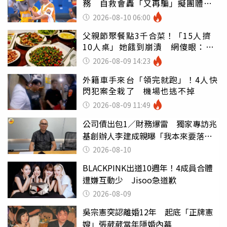
務 自救會轟「又再騙」擬團體訴
訟
2026-08-10 06:00
父親節聚餐點3千合菜！「15人擠
10人桌」她餓到崩潰 網傻眼：讓
店家看笑話
2026-08-09 14:23
外籍車手來台「領完就跑」！4人快
閃犯案全栽了 機場也逃不掉
2026-08-09 11:49
公司債出包1／財務爆雷 獨家專訪兆
基創辦人李建成親曝「我本來要落
跑」
2026-08-10
BLACKPINK出道10週年！4成員合體
遭嫌互動少 Jisoo急道歉
2026-08-09
吳宗憲突認離婚12年 起底「正牌憲
嫂」張葳葳當年隱婚內幕