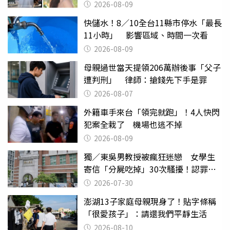
2026-08-09
快儲水！8／10全台11縣市停水「最長
11小時」 影響區域、時間一次看
2026-08-09
母親過世當天提領206萬辦後事「父子
遭判刑」 律師：搶錢先下手是罪
2026-08-07
外籍車手來台「領完就跑」！4人快閃
犯案全栽了 機場也逃不掉
2026-08-09
獨／東吳男教授被瘋狂迷戀 女學生
寄信「分屍吃掉」30次騷擾！認罪免
關
2026-07-30
澎湖13子家庭母親現身了！貼字條稱
「很愛孩子」：請還我們平靜生活
2026-08-10