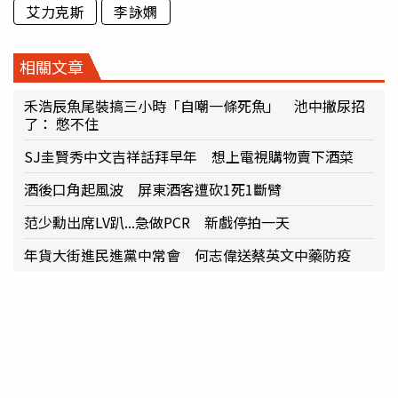
艾力克斯
李詠嫻
相關文章
禾浩辰魚尾裝搞三小時「自嘲一條死魚」 池中撇尿招
了： 憋不住
SJ圭賢秀中文吉祥話拜早年 想上電視購物賣下酒菜
酒後口角起風波 屏東酒客遭砍1死1斷臂
范少勳出席LV趴...急做PCR 新戲停拍一天
年貨大街進民進黨中常會 何志偉送蔡英文中藥防疫