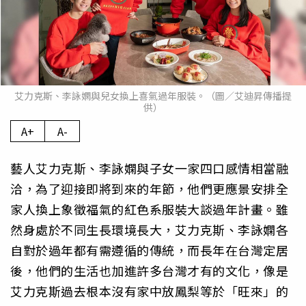
艾力克斯、李詠嫻與兒女換上喜氣過年服裝。（圖／艾迪昇傳播提
供）
A+
A-
藝人艾力克斯、李詠嫻與子女一家四口感情相當融
洽，為了迎接即將到來的年節，他們更應景安排全
家人換上象徵福氣的紅色系服裝大談過年計畫。雖
然身處於不同生長環境長大，艾力克斯、李詠嫻各
自對於過年都有需遵循的傳統，而長年在台灣定居
後，他們的生活也加進許多台灣才有的文化，像是
艾力克斯過去根本沒有家中放鳳梨等於「旺來」的