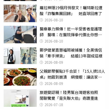
蘿拉神隱19個月悄發文！曬特斯拉遭
酸「詐騙集團回歸」 她直球回應了
2026-08-10
醫療暴力頻傳！近一半受害者是護理
師 醫嘆：在醫院揮拳代價比你想像
的還要大
2026-08-10
鄭伊健蒙嘉慧福岡被捕獲！全黑情侶
裝「牽手掃貨」 結婚13年甜成這樣
2026-08-09
父親節聚餐點3千合菜！「15人擠10人
桌」她餓到崩潰 網傻眼：讓店家看
笑話
2026-08-09
旅遊變認親！陸男幫台灣遊客拍照
閒聊驚覺「是失聯大伯」奇蹟重逢
2026-07-18