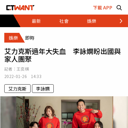
跳至主要內容區塊
下載 APP
最新
社會
娛樂
財經
娛樂
即時
艾力克斯過年大失血 李詠嫻盼出國與
家人團聚
記者：
王奕棋
2022-01-26 14:33
艾力克斯
李詠嫻