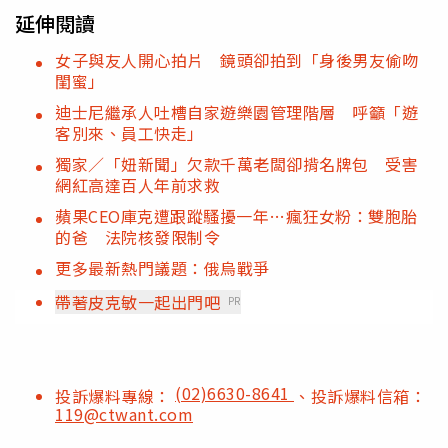
延伸閱讀
女子與友人開心拍片 鏡頭卻拍到「身後男友偷吻
閨蜜」
迪士尼繼承人吐槽自家遊樂園管理階層 呼籲「遊
客別來、員工快走」
獨家／「妞新聞」欠款千萬老闆卻揹名牌包 受害
網紅高達百人年前求救
蘋果CEO庫克遭跟蹤騷擾一年…瘋狂女粉：雙胞胎
的爸 法院核發限制令
更多最新熱門議題：俄烏戰爭
帶著皮克敏一起出門吧
PR
(02)6630-8641
投訴爆料專線：
、投訴爆料信箱：
119@ctwant.com