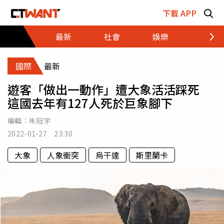
跳至主要內容區塊
下載 APP
最新
社會
娛樂
財經
國際
最新
遊客「做出一動作」遭大象活活踩死
這國去年有127人死於巨象腳下
編輯：
朱冠宇
2022-01-27 23:30
大象
人象衝突
烏干達
斯里蘭卡