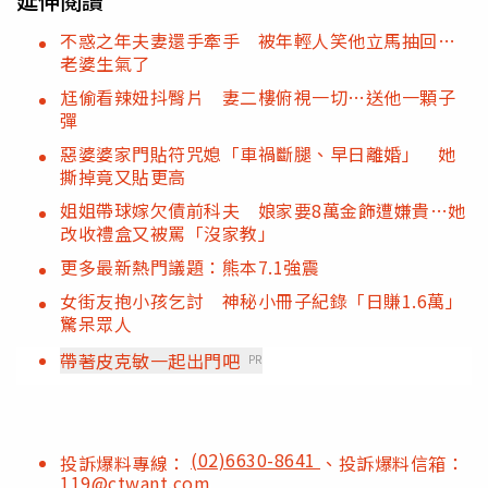
延伸閱讀
不惑之年夫妻還手牽手 被年輕人笑他立馬抽回…
老婆生氣了
尪偷看辣妞抖臀片 妻二樓俯視一切…送他一顆子
彈
惡婆婆家門貼符咒媳「車禍斷腿、早日離婚」 她
撕掉竟又貼更高
姐姐帶球嫁欠債前科夫 娘家要8萬金飾遭嫌貴…她
改收禮盒又被罵「沒家教」
更多最新熱門議題：熊本7.1強震
女街友抱小孩乞討 神秘小冊子紀錄「日賺1.6萬」
驚呆眾人
帶著皮克敏一起出門吧
PR
(02)6630-8641
投訴爆料專線：
、投訴爆料信箱：
119@ctwant.com