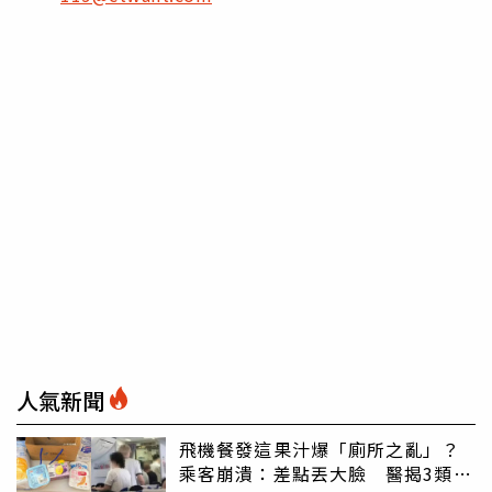
人氣新聞
飛機餐發這果汁爆「廁所之亂」？
乘客崩潰：差點丟大臉 醫揭3類人