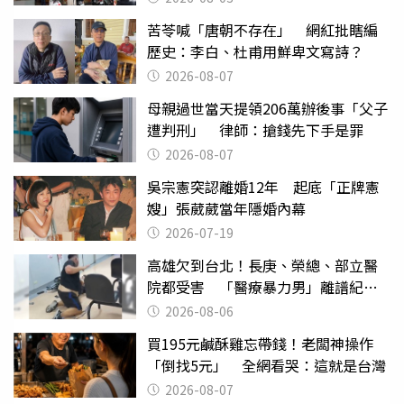
苦苓喊「唐朝不存在」 網紅批瞎編
歷史：李白、杜甫用鮮卑文寫詩？
2026-08-07
母親過世當天提領206萬辦後事「父子
遭判刑」 律師：搶錢先下手是罪
2026-08-07
吳宗憲突認離婚12年 起底「正牌憲
嫂」張葳葳當年隱婚內幕
2026-07-19
高雄欠到台北！長庚、榮總、部立醫
院都受害 「醫療暴力男」離譜紀錄
曝光
2026-08-06
買195元鹹酥雞忘帶錢！老闆神操作
「倒找5元」 全網看哭：這就是台灣
2026-08-07