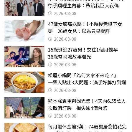
徐子翔輕生內幕：帶給我巨大哀傷
2026-08-08
47歲女腹痛送醫！1小時後竟誕下女
嬰 26歲女兒：以為只是變胖
2026-08-08
15歲倒追27歲男！交往1個月懷孕
36歲當阿嬤故事曝光
2026-08-06
松屋小編問「為何大家不來吃？」
一票人點出3大問題：滿手好牌打到爛
2026-08-08
熊本強震重創觀光業！4天內6.55萬人
次取消訂房 損失逾4億台幣
2026-08-08
每月退休金逾3萬！74歲獨居翁怕花完