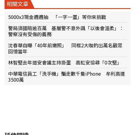
相關文章
5000x3現金週週抽 「一字一蛋」等你來挑戰
警局須國賠逾百萬 基層警不意外諷「以後會溫柔」：
警察沒有受傷的義務
沈春華自曝「40年前嫩照」 同框2大咖釣出萬名觀眾
回憶當年
林智堅去年道安會議主持掛蛋 高虹安協尋「0次堅」
中華電信員工「洗手機」騙走數千隻iPhone 牟利高達
3500萬