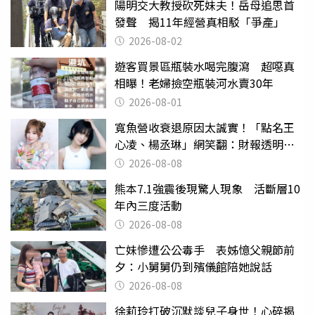
陽明交大教授砍死妹夫！岳母追思首
發聲 揭11年經營真相駁「爭產」
2026-08-02
遊客買景區瓶裝水喝完腹瀉 超噁真
相曝！老婦撿空瓶裝河水賣30年
2026-08-01
寬魚營收衰退原因太誠實！「點名王
心凌、楊丞琳」網笑翻：財報透明度
滿分
2026-08-08
熊本7.1強震後現驚人現象 活斷層10
年內三度活動
2026-08-08
亡妹慘遭公公毒手 表姊憶父親節前
夕：小舅舅仍到殯儀館陪她說話
2026-08-08
徐莉玲打破沉默談兒子身世！心碎揭