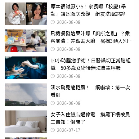
原本很討厭小S！家長曝「校慶1舉
動」讓她徹底改觀 網友洗版認證
2026-08-08
飛機餐發這果汁爆「廁所之亂」？乘
客崩潰：差點丟大臉 醫揭3類人別亂
喝
2026-08-08
10小時腦瘤手術！日醫誤切正常腦組
織 50多歲女術後無法自主呼吸
2026-08-08
淡水驚見龍捲風！ 網嚇壞：第一次
看到
2026-08-08
女子入住飯店遇停電 摸黑下樓被員
工告知：倒閉了
2026-07-17