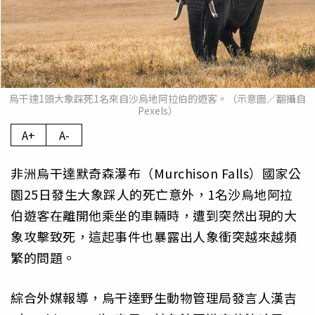
烏干達1頭大象踩死1名來自沙烏地阿拉伯的遊客。（示意圖／翻攝自
Pexels）
A+
A-
非洲烏干達默奇森瀑布（Murchison Falls）國家公
園25日發生大象踩人的死亡意外，1名沙烏地阿拉
伯遊客在離開他乘坐的車輛時，遭到突然出現的大
象攻擊致死，這起事件也暴露出人象衝突越來越頻
繁的問題。
綜合外媒報導，烏干達野生動物管理局發言人漢吉