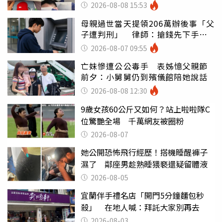
別亂喝
2026-08-08 15:53
母親過世當天提領206萬辦後事「父
子遭判刑」 律師：搶錢先下手是
罪
2026-08-07 09:55
亡妹慘遭公公毒手 表姊憶父親節
前夕：小舅舅仍到殯儀館陪她說話
2026-08-08 12:30
9歲女孩60公斤又如何？站上啦啦隊C
位驚艷全場 千萬網友被圈粉
2026-08-07
她公開恐怖飛行經歷！搭機睡醒褲子
濕了 鄰座男趁熟睡猥褻還疑留體液
2026-08-05
宜蘭伴手禮名店「開門5分鐘麵包秒
殺」 在地人喊：拜託大家別再去
2026-08-03