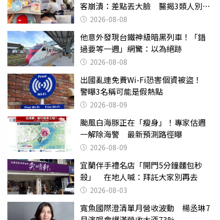
客崩潰：差點丟大臉 醫揭3類人別亂
喝
2026-08-08
他意外發現台鐵神級暗黑列車！「錯
過要等一週」網驚：以為絕跡
2026-08-08
出國亂連免費Wi-Fi恐害個資被盜！
警曝3名稱可能是假熱點
2026-08-09
颱風白海豚正在「瘦身」！專家估週
一解除海警 最新預測路徑曝
2026-08-09
宜蘭伴手禮名店「開門5分鐘麵包秒
殺」 在地人喊：拜託大家別再去
2026-08-03
寬魚國際澄清單月營收波動 楊丞琳7
月演唱會爆滿營收大漲73%