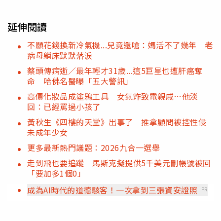
延伸閱讀
不願花錢換新冷氣機...兒竟還嗆：媽活不了幾年 老
病母躺床默默落淚
蔡頭傳病逝／最年輕才31歲...這5巨星也遭肝癌奪
命 哈佛名醫曝「五大警訊」
高價化妝品成塗鴉工具 女氣炸致電親戚…他淡
回：已經罵過小孩了
黃秋生《四樓的天堂》出事了 推拿顧問被控性侵
未成年少女
更多最新熱門議題：2026九合一選舉
走到飛也要追蹤 馬斯克擬提供5千美元刪帳號被回
「要加多1個0」
成為AI時代的道德駭客！一次拿到三張資安證照
PR