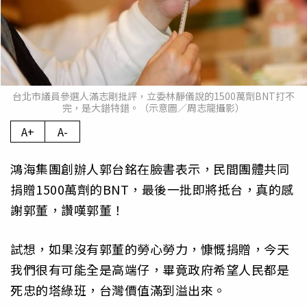
台北市議員參選人滿志剛批評，立委林靜儀說的1500萬劑BNT打不
完，是大錯特錯。（示意圖／周志龍攝影）
A+
A-
鴻海集團創辦人郭台銘在臉書表示，民間團體共同
捐贈1500萬劑的BNT，最後一批即將抵台，真的感
謝郭董，讚嘆郭董！
試想，如果沒有郭董的勞心勞力，慷慨捐贈，今天
我們很有可能全是高端仔，畢竟政府希望人民都是
死忠的塔綠班，台灣價值滿到溢出來。