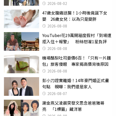
2026-08-02
47歲女腹痛送醫！1小時後竟誕下女
嬰 26歲女兒：以為只是變胖
2026-08-08
YouTuber花19萬開箱度假村「到場遭
拒入住＋報警」 粉絲怒灌1星負評
2026-08-08
機場酪梨吐司要價6百！「只有一片麵
包」旅客傻眼 專家揭高價背後原因
2026-08-08
彭小刀證實離婚！14年豪門婚正式畫
句點 親曝：我們還是家人
2026-08-07
謝金燕父凌晨突發文思念爸爸豬哥
亮 「1標籤」藏洋蔥
2026-08-08