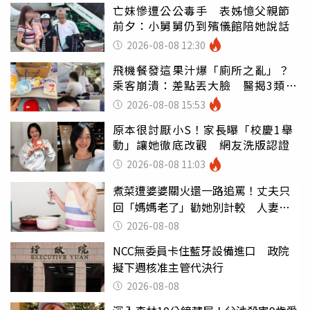
亡妹慘遭公公毒手 表姊憶父親節
前夕：小舅舅仍到殯儀館陪她說話
2026-08-08 12:30
飛機餐發這果汁爆「廁所之亂」？
乘客崩潰：差點丟大臉 醫揭3類人
別亂喝
2026-08-08 15:53
原本很討厭小S！家長曝「校慶1舉
動」讓她徹底改觀 網友洗版認證
2026-08-08 11:03
煮菜遭婆婆關火還一路追罵！丈夫只
回「媽媽老了」勸她別計較 人妻超
崩潰：我像台傭
2026-08-08
NCC無委員卡住藍牙設備進口 政院
擬下週核准主管代決行
2026-08-08