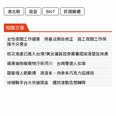
滿志剛
疫苗
BNT
民間團體
相關文章
女性夜間工作違憲 勞基法預告修正 員工夜間工作保
障不分男女
核災漁產已進入台灣?美女議員控食藥署拒說清楚反抹黑
摸黑偷倒廢棄物汙染河川 台南警逮人扣車
甜蜜情人節獻禮 浪漫系、肉食系巧克力這樣挑
徐薇聯手台大兒搶獎金 鍾欣凌動念想轉隊