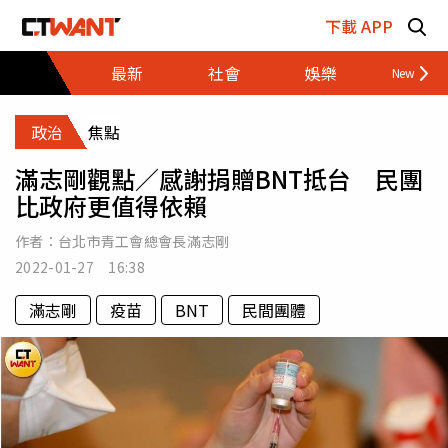
跳至主要內容區塊
下載 APP
最新
社會
娛樂
財經
政治
焦點
滿志剛觀點／感謝捐贈BNT抵台 民團
比政府更值得依賴
作者：
台北市青工會總會長滿志剛
2022-01-27 16:38
滿志剛
疫苗
BNT
民間團體