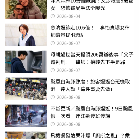
深入森林10分鐘藏屍！父涉殺害9歲愛
女 恐怖藏屍手法全曝光
2026-08-04
慈濟遭詐走10.6億！ 李怡貞曝女律
師背景提4疑點
2026-08-07
母親過世當天提領206萬辦後事「父子
遭判刑」 律師：搶錢先下手是罪
2026-08-07
颱風白海豚肆虐！旅客遇返台班機取
消 達人勸「這件事要先做」
2026-08-08
不斷更新／颱風白海豚逼近！9日颱風
假一次看 連江縣停班停課
2026-08-08
飛機餐發這果汁爆「廁所之亂」？乘