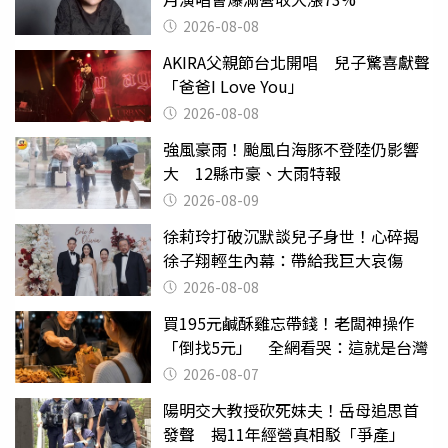
2026-08-08
AKIRA父親節台北開唱 兒子驚喜獻聲
「爸爸I Love You」
2026-08-08
強風豪雨！颱風白海豚不登陸仍影響
大 12縣市豪、大雨特報
2026-08-09
徐莉玲打破沉默談兒子身世！心碎揭
徐子翔輕生內幕：帶給我巨大哀傷
2026-08-08
買195元鹹酥雞忘帶錢！老闆神操作
「倒找5元」 全網看哭：這就是台灣
2026-08-07
陽明交大教授砍死妹夫！岳母追思首
發聲 揭11年經營真相駁「爭產」