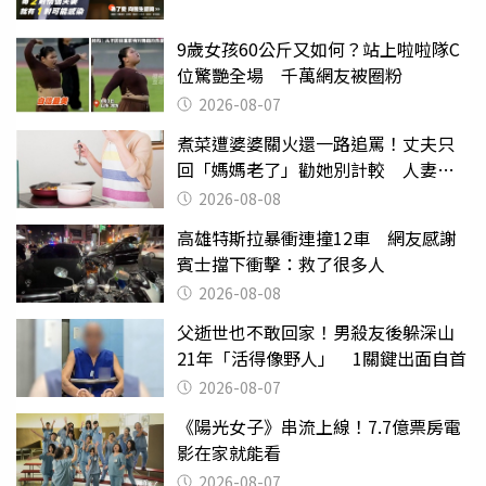
9歲女孩60公斤又如何？站上啦啦隊C
位驚艷全場 千萬網友被圈粉
2026-08-07
煮菜遭婆婆關火還一路追罵！丈夫只
回「媽媽老了」勸她別計較 人妻超
崩潰：我像台傭
2026-08-08
高雄特斯拉暴衝連撞12車 網友感謝
賓士擋下衝擊：救了很多人
2026-08-08
父逝世也不敢回家！男殺友後躲深山
21年「活得像野人」 1關鍵出面自首
2026-08-07
《陽光女子》串流上線！7.7億票房電
影在家就能看
2026-08-07