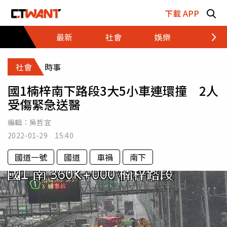
跳至主要內容區塊
下載 APP
最新
社會
娛樂
財經
社會
時事
國1楠梓南下路段3大5小車連環撞 2人
受傷緊急送醫
編輯：
吳哲宜
2022-01-29 15:40
國道一號
國道
車禍
南下