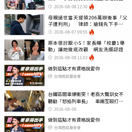
2026-08-08 12:30
母親過世當天提領206萬辦後事「父
子遭判刑」 律師：搶錢先下手是
罪
2026-08-07 09:55
原本很討厭小S！家長曝「校慶1舉
動」讓她徹底改觀 網友洗版認證
2026-08-08 11:03
做到這點才有資格說愛你
台灣癌症基金會
台鐵區間車爆衝突！老翁大聲訓女不
聽勸「怒掐列車長」 車廂互毆打到
頭破血流
2026-08-08
做到這點才有資格說愛你
台灣癌症基金會