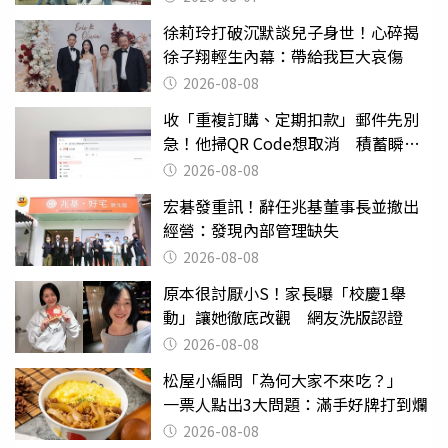
徐莉玲打破沉默談兒子身世！心碎揭
徐子翔輕生內幕：帶給我巨大哀傷
2026-08-08
收「重複訂購、定期扣款」郵件先別
急！他掃QR Code想取消 積蓄瞬間
蒸發
2026-08-08
宏碁發重訊！辭任兆基董事長並撤出
經營：發現內部管理缺失
2026-08-08
原本很討厭小S！家長曝「校慶1舉
動」讓她徹底改觀 網友洗版認證
2026-08-08
松屋小編問「為何大家不來吃？」
一票人點出3大問題：滿手好牌打到爛
2026-08-08