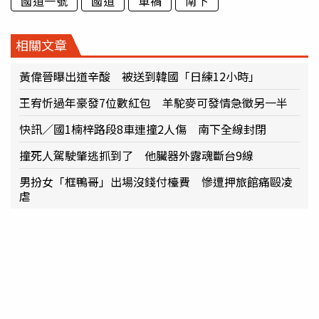
國道一號
國道
車禍
南下
相關文章
黃偉晉曝出道辛酸 被送到韓國「日練12小時」
王宥忻過年豪發7位數紅包 羊駝麥可發情急徵另一半
快訊／國1楠梓路段8車連撞2人傷 南下全線封閉
撞死人駕駛肇逃抓到了 他臟器外露魂斷台9線
男扮女「框鴨哥」出場沒錢付檯費 慘遭押旅館痛毆凌
虐