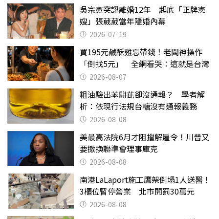
吳宗憲突認離婚12年 起底「正牌憲
嫂」張葳葳當年隱婚內幕
2026-07-19
買195元鹹酥雞忘帶錢！老闆神操作
「倒找5元」 全網看哭：這就是台灣
2026-08-07
粗油驗出苯駢芘卻沒通報？ 學者解
析：依現行法規台糖沒有通報義務
2026-08-08
美最高法院6月才阻擋解雇令！川普又
要撤換聯準會理事庫克
2026-08-08
南港LaLaport施工鷹架倒塌1人送醫！
3櫃位暫停營業 北市開罰30萬元
2026-08-08