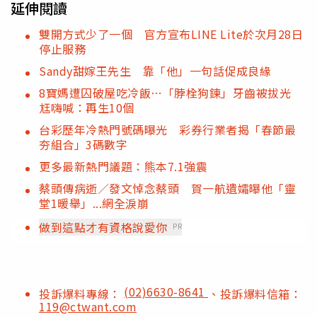
延伸閱讀
雙開方式少了一個 官方宣布LINE Lite於次月28日
停止服務
Sandy甜嫁王先生 靠「他」一句話促成良緣
8寶媽遭囚破屋吃冷飯…「脖栓狗鍊」牙齒被拔光
尪嗨喊：再生10個
台彩歷年冷熱門號碼曝光 彩券行業者揭「春節最
夯組合」3碼數字
更多最新熱門議題：熊本7.1強震
蔡頭傳病逝／發文悼念蔡頭 賀一航遺孀曝他「靈
堂1暖舉」...網全淚崩
做到這點才有資格說愛你
PR
(02)6630-8641
投訴爆料專線：
、投訴爆料信箱：
119@ctwant.com