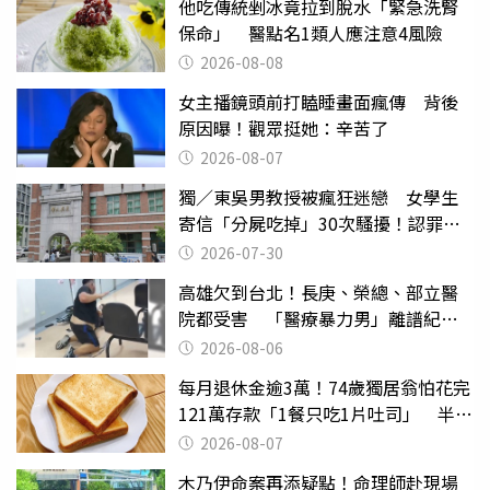
他吃傳統剉冰竟拉到脫水「緊急洗腎
保命」 醫點名1類人應注意4風險
2026-08-08
女主播鏡頭前打瞌睡畫面瘋傳 背後
原因曝！觀眾挺她：辛苦了
2026-08-07
獨／東吳男教授被瘋狂迷戀 女學生
寄信「分屍吃掉」30次騷擾！認罪免
關
2026-07-30
高雄欠到台北！長庚、榮總、部立醫
院都受害 「醫療暴力男」離譜紀錄
曝光
2026-08-06
每月退休金逾3萬！74歲獨居翁怕花完
121萬存款「1餐只吃1片吐司」 半年
後暴瘦嚇壞女兒
2026-08-07
木乃伊命案再添疑點！命理師赴現場