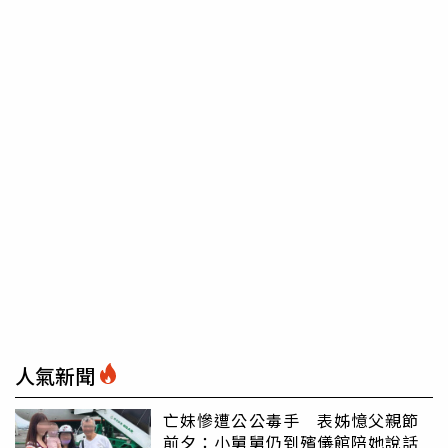
人氣新聞
亡妹慘遭公公毒手 表姊憶父親節
前夕：小舅舅仍到殯儀館陪她說話