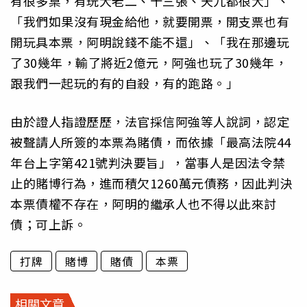
有很多桌，有玩大老二、十三張、天九都很大」、
「我們如果沒有現金給他，就要開票，開支票也有
開玩具本票，阿明說錢不能不還」、「我在那邊玩
了30幾年，輸了將近2億元，阿強也玩了30幾年，
跟我們一起玩的有的自殺，有的跑路。」
由於證人指證歷歷，法官採信阿強等人說詞，認定
被聲請人所簽的本票為賭債，而依據「最高法院44
年台上字第421號判決要旨」，當事人是因法令禁
止的賭博行為，進而積欠1260萬元債務，因此判決
本票債權不存在，阿明的繼承人也不得以此來討
債；可上訴。
打牌
賭博
賭債
本票
相關文章