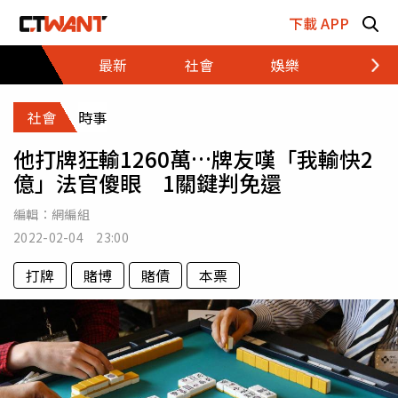
跳至主要內容區塊
下載 APP
最新
社會
娛樂
財經
社會
時事
他打牌狂輸1260萬…牌友嘆「我輸快2
億」法官傻眼 1關鍵判免還
編輯：
網編組
2022-02-04 23:00
打牌
賭博
賭債
本票