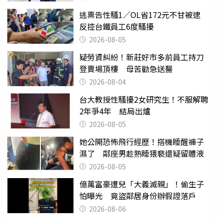
逃票告性騷1／OL省172元不甘被逮
反控台鐵員工6度騷擾
2026-08-05
疑勞資糾紛！新莊好市多前員工持刀
登賣場頂樓 母苦勸急送醫
2026-08-04
台大教授性騷擾2女研究生！不服解聘
2年爭4年 結局出爐
2026-08-05
她公開恐怖飛行經歷！搭機睡醒褲子
濕了 鄰座男趁熟睡猥褻還疑留體液
2026-08-05
億萬富豪遭兒「大義滅親」！偷生子
怕曝光 竟盜鄰居身份辦假證落戶
2026-08-06