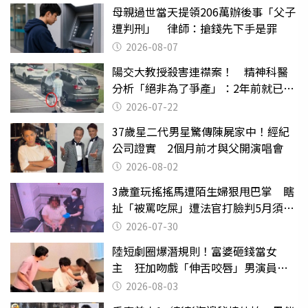
母親過世當天提領206萬辦後事「父子
遭判刑」 律師：搶錢先下手是罪
2026-08-07
陽交大教授殺害連襟案！ 精神科醫
分析「絕非為了爭產」：2年前就已言
行詭異
2026-07-22
37歲星二代男星驚傳陳屍家中！經紀
公司證實 2個月前才與父開演唱會
2026-08-02
3歲童玩搖搖馬遭陌生婦狠甩巴掌 瞎
扯「被罵吃屎」遭法官打臉判5月須入
監
2026-07-30
陸短劇圈爆潛規則！富婆砸錢當女
主 狂加吻戲「伸舌咬唇」男演員崩
潰
2026-08-03