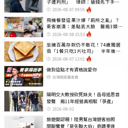
子遭判刑」 律師：搶錢先下手是
罪
2026-08-07 09:55
飛機餐發這果汁爆「廁所之亂」？
乘客崩潰：差點丟大臉 醫揭3類人
別亂喝
2026-08-08 15:53
坐擁百萬存款仍不敢花！74歲獨居
翁「1餐只吃1片吐司」 半年後暴
瘦嚇壞女兒
2026-08-07 12:01
做到這點才有資格說愛你
台灣癌症基金會
陽明交大教授砍死妹夫！岳母追思首
發聲 揭11年經營真相駁「爭產」
2026-08-02
旅遊變認親！陸男幫台灣遊客拍照
閒聊驚覺「是失聯大伯」奇蹟重逢