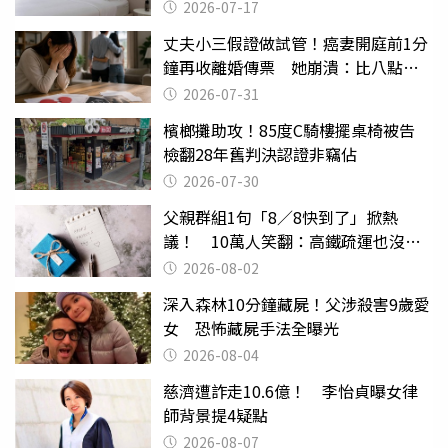
2026-07-17
丈夫小三假證做試管！癌妻開庭前1分
鐘再收離婚傳票 她崩潰：比八點檔
還扯
2026-07-31
檳榔攤助攻！85度C騎樓擺桌椅被告
檢翻28年舊判決認證非竊佔
2026-07-30
父親群組1句「8／8快到了」掀熱
議！ 10萬人笑翻：高鐵疏運也沒列
父親節
2026-08-02
深入森林10分鐘藏屍！父涉殺害9歲愛
女 恐怖藏屍手法全曝光
2026-08-04
慈濟遭詐走10.6億！ 李怡貞曝女律
師背景提4疑點
2026-08-07