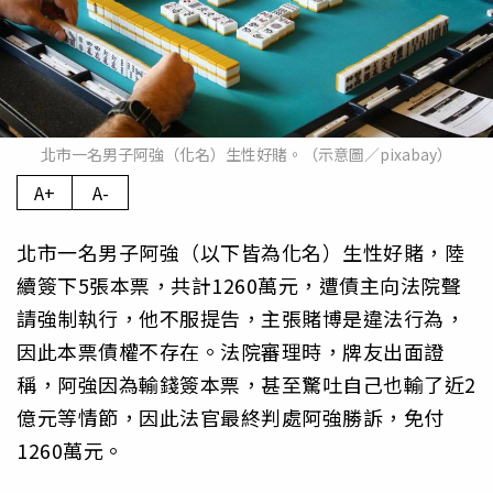
北市一名男子阿強（化名）生性好賭。（示意圖／pixabay）
A+
A-
北市一名男子阿強（以下皆為化名）生性好賭，陸
續簽下5張本票，共計1260萬元，遭債主向法院聲
請強制執行，他不服提告，主張賭博是違法行為，
因此本票債權不存在。法院審理時，牌友出面證
稱，阿強因為輸錢簽本票，甚至驚吐自己也輸了近2
億元等情節，因此法官最終判處阿強勝訴，免付
1260萬元。