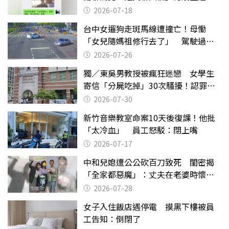
2026-07-18
台中女遛狗走斑馬線遭撞亡！母慟
「女兒隨媽祖修行去了」 駕駛過失
致死判9月
2026-07-26
獨／東吳男教授被瘋狂迷戀 女學生
寄信「分屍吃掉」30次騷擾！認罪免
關
2026-07-30
新竹音樂教室命案10天後復課！他批
「太冷血」 員工怒駁：閉上嘴
2026-07-17
中和兒媳遭公公砍百刀致死 閨密揭
「全家都惡魔」：丈夫在老婆時懷孕
摔東西
2026-07-28
女子入住飯店遇停電 摸黑下樓被員
工告知：倒閉了