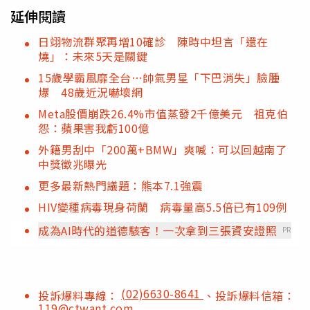
延伸閱讀
日翊物流群聚再增10確診 陳時中坦言「還在
燒」：未來5天是關鍵
15歲學霸風靡全台…帥氣男星「下巴消失」臉腫
爆 48歲近況嚇壞網
Meta股價崩跌26.4%市值蒸發2千億美元 祖克伯
怨：蘋果害我虧100億
外籍男刮中「200萬+BMW」爽喊：可以回越南了
中獎徵兆曝光
更多最新熱門議題：熊本7.1強震
HIV變種病毒現身荷蘭 病毒量高5.5倍已有109例
成為AI時代的道德駭客！一次拿到三張資安證照
PR
(02)6630-8641
投訴爆料專線：
、投訴爆料信箱：
119@ctwant.com