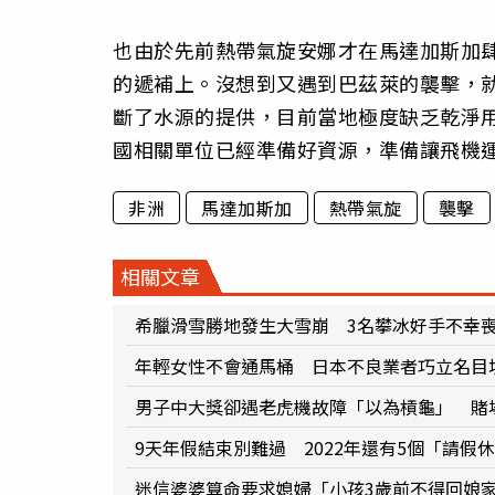
也由於先前熱帶氣旋安娜才在馬達加斯加
的遞補上。沒想到又遇到巴茲萊的襲擊，
斷了水源的提供，目前當地極度缺乏乾淨
國相關單位已經準備好資源，準備讓飛機
非洲
馬達加斯加
熱帶氣旋
襲擊
相關文章
希臘滑雪勝地發生大雪崩 3名攀冰好手不幸
年輕女性不會通馬桶 日本不良業者巧立名目
男子中大獎卻遇老虎機故障「以為槓龜」 賭場
9天年假結束別難過 2022年還有5個「請假
迷信婆婆算命要求媳婦「小孩3歲前不得回娘