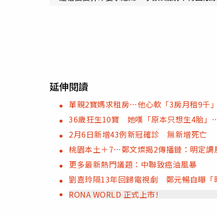
延伸閱讀
單親2寶媽求租房…他心軟「3房月租9千
36歲狂生10寶 她嘆「原本只想生4胎」
2月6日新增43例新冠確診 無新增死亡
桃園本土＋7…鄭文燦揭2傳播鏈：明定調
更多最新熱門議題：中聯致癌油風暴
劉嘉玲隔13年回歸電視劇 鄭元暢自曝「
RONA WORLD 正式上市!