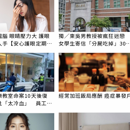
腦 眼睛壓力大 護眼
獨／東吳男教授被瘋狂迷
入手【安心護眼定期眼
女學生寄信「分屍吃掉」30
騷擾！認罪免關
PR
樂教室命案10天後復
經常加班飯局應酬 癌症暴發
批「太冷血」 員工怒
上嘴