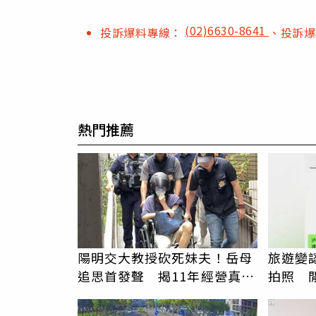
(02)6630-8641
投訴爆料專線：
、投訴
熱門推薦
陽明交大教授砍死妹夫！岳母
旅遊變
追思首發聲 揭11年經營真相
拍照 
駁「爭產」
伯」奇
PR