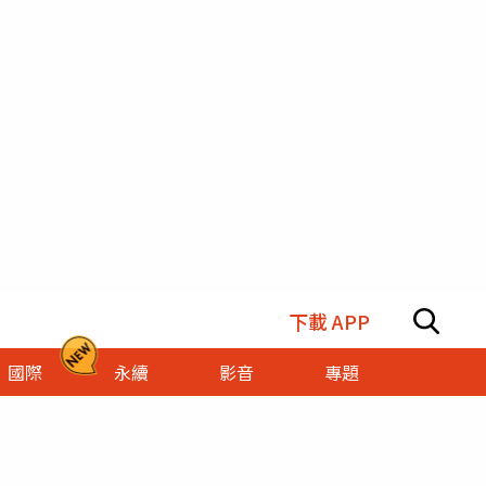
下載 APP
國際
永續
影音
專題