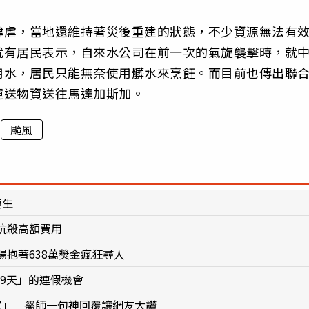
肆虐，當地還維持著災後重建的狀態，不少資源無法有
就有居民表示，自來水公司在前一次的氣旋襲擊時，就
用水，居民只能無奈使用髒水來烹飪。而目前也傳出聯
運送物資送往馬達加斯加。
颱風
喪生
坑殺高額費用
抱著638萬獎金瘋狂尋人
休9天」的連假機會
家」 醫師一句神回覆讓網友大讚