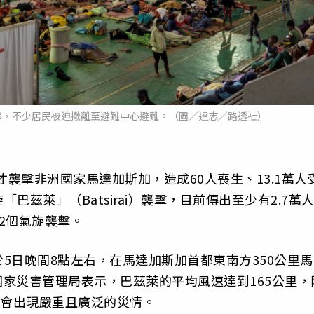
擊，不少居民被迫撤離至避難中心避難。（圖／達志／路透社）
才襲擊非洲國家馬達加斯加，造成60人喪生、13.1萬人
茲萊」（Batsirai）襲擊，目前傳出至少有2.7萬
2個氣旋襲擊。
5日晚間8點左右，在馬達加斯加首都東南方350公里馬
斯加國家災害管理局表示，巴茲萊的平均風速達到165公里，
憂會出現嚴重且廣泛的災情。