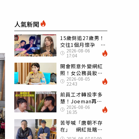
人氣新聞
15歲倒追27歲男！
交往1個月懷孕 36
2026-08-06
歲當阿嬤故事曝光
17:04
開會照意外變網紅
照！女公務員妝容
2026-08-05
掀2千則留言 本人
22:43
怒嗆：化妝有錯嗎
前員工才轉投李多
慧！Joeman再談
2026-08-06
建文爆紅 認「很
16:35
清楚他的價值」
苦苓喊「唐朝不存
在」 網紅批瞎編
歷史：李白、杜甫
2026-08-07 07:09