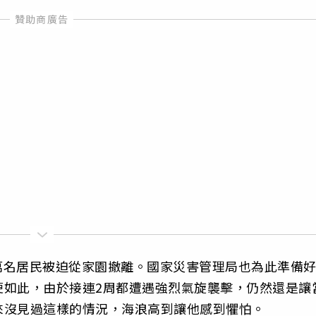
7萬名居民被迫從家園撤離。國家災害管理局也為此準備
便如此，由於接連2周都遭遇強烈氣旋襲擊，仍然還是讓
來沒見過這樣的情況，海浪高到讓他感到懼怕。