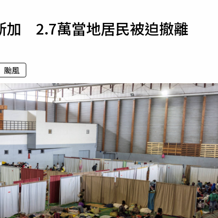
寵物
加 2.7萬當地居民被迫撤離
運勢
運動
梅酒
颱風