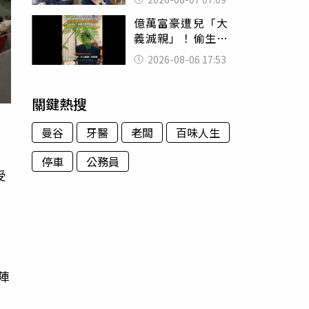
用鮮卑文寫詩？
億萬富豪遭兒「大
義滅親」！偷生子
怕曝光 竟盜鄰居
2026-08-06 17:53
身份辦假證落戶
關鍵熱搜
曼谷
牙醫
老闆
百味人生
停車
公務員
受
人
陣