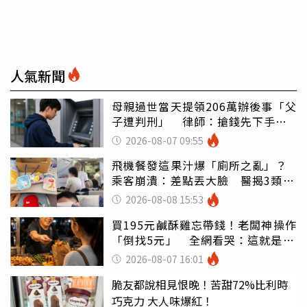
人氣新聞
母親過世當天提領206萬辦後事「父
子遭判刑」 律師：搶錢先下手是
罪
2026-08-07 09:55
飛機餐發這果汁爆「廁所之亂」？
乘客崩潰：差點丟大臉 醫揭3類人
別亂喝
2026-08-08 15:53
買195元鹹酥雞忘帶錢！老闆神操作
「倒找5元」 全網看哭：這就是台
灣
2026-08-07 16:01
脆友都說相見恨晚！苦甜72%比利時
巧克力 大人味爆紅！