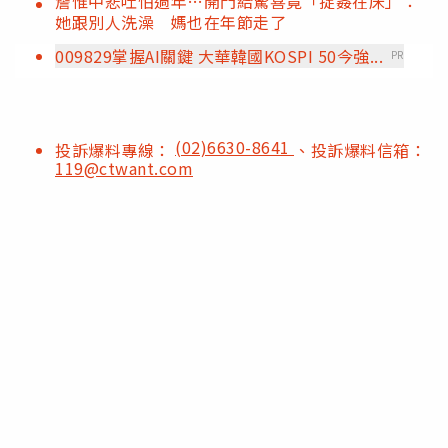
詹惟中悲吐怕過年…開門給驚喜竟「捉姦在床」：
她跟別人洗澡 媽也在年節走了
009829掌握AI關鍵 大華韓國KOSPI 50今強...
PR
(02)6630-8641
投訴爆料專線：
、投訴爆料信箱：
119@ctwant.com