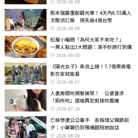
2026-08-08
熊本強震重創觀光業！4天內6.55萬人
次取消訂房 損失逾4億台幣
2026-08-08
松屋小編問「為何大家不來吃？」
一票人點出3大問題：滿手好牌打到爛
2026-08-08
《陽光女子》串流上線！7.7億票房電
影在家就能看
2026-08-07
人妻房間吹頭髮被禁！ 公婆要求
「廁所吹」還嗆再犯剪掉吹風機
2026-07-18
亡妹慘遭公公毒手 表姊憶父親節前
夕：小舅舅仍到殯儀館陪她說話
2026-08-08