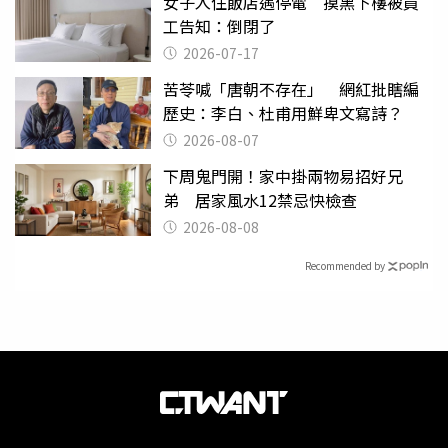
女子入住飯店遇停電 摸黑下樓被員
工告知：倒閉了
2026-07-17
苦苓喊「唐朝不存在」 網紅批瞎編
歷史：李白、杜甫用鮮卑文寫詩？
2026-08-07
下周鬼門開！家中掛兩物易招好兄
弟 居家風水12禁忌快檢查
2026-08-08
Recommended by