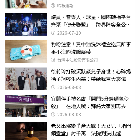
哈根達斯
議員、音樂人、球星、國際轉播平台
齊聚「傳奇聯盟」 跨界陣容全公
開 劍指亞洲新傳奇聯賽
2026-07-10
豹粉注意！買中油洗沐禮盒送無所事
事小海豹洗臉髮帶
台灣中油股份有限公司
徐莉玲打破沉默談兒子身世！心碎揭
徐子翔輕生內幕：帶給我巨大哀傷
2026-08-08
宜蘭伴手禮名店「開門5分鐘麵包秒
殺」 在地人喊：拜託大家別再去
2026-08-03
老父出殯變爭產大戰！大女兒「堵門
鎖靈堂」討千萬 法院判決出爐