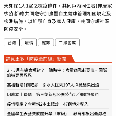
天如採1人1室之檢疫條件，其同戶內同住者(非居家
檢疫者)應共同遵守加強暨自主健康管理相關規定及
檢測措施，以維護自身及家人健康，共同守護社區
防疫安全。
台灣
疫情
確診
二級警戒
詳見更多「防疫最前線」新聞
2、3月有機會解封？ 陳時中：考量商務必要性…國際
旅遊要再忍忍
高雄新增1例確診 引水人匡列197人採檢結果出爐
因應本土疫情 第三劑新冠公費疫苗2／9開放預約
疫情穩定？今新增2本土確診 47例境外移入
全國學生表藝賽攸關升學「罩辦」 教育部祭出最嚴格