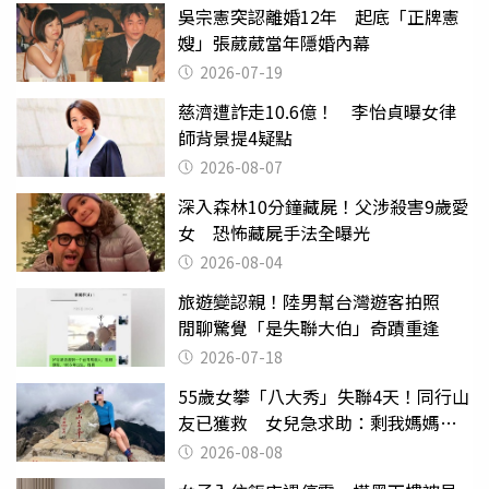
吳宗憲突認離婚12年 起底「正牌憲
嫂」張葳葳當年隱婚內幕
2026-07-19
慈濟遭詐走10.6億！ 李怡貞曝女律
師背景提4疑點
2026-08-07
深入森林10分鐘藏屍！父涉殺害9歲愛
女 恐怖藏屍手法全曝光
2026-08-04
旅遊變認親！陸男幫台灣遊客拍照
閒聊驚覺「是失聯大伯」奇蹟重逢
2026-07-18
55歲女攀「八大秀」失聯4天！同行山
友已獲救 女兒急求助：剩我媽媽還
沒找到
2026-08-08