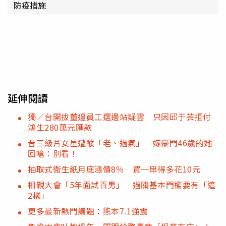
防疫措施
延伸閱讀
獨／台開拔董逼員工選邊站疑雲 只因邱于芸拒付
鴻生280萬元匯款
昔三級片女星遭酸「老、過氣」 嫁豪門46歲的她
回嗆：別看！
抽取式衛生紙月底漲價8％ 買一串得多花10元
相親大會「5年面試百男」 過關基本門檻要有「這
2樣」
更多最新熱門議題：熊本7.1強震