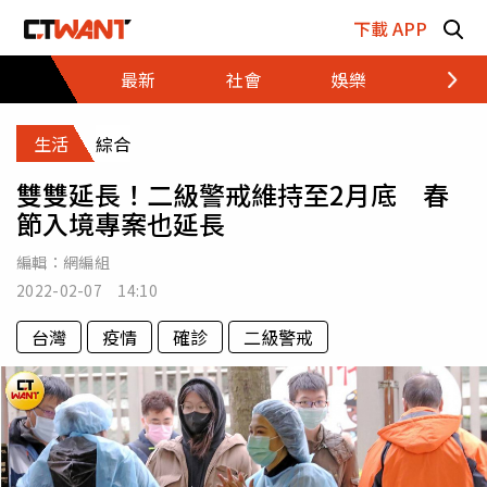
跳至主要內容區塊
下載 APP
最新
社會
娛樂
財經
生活
綜合
雙雙延長！二級警戒維持至2月底 春
節入境專案也延長
編輯：
網編組
2022-02-07 14:10
台灣
疫情
確診
二級警戒