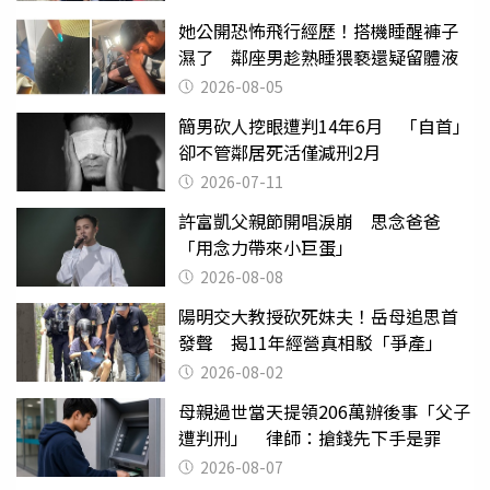
她公開恐怖飛行經歷！搭機睡醒褲子
濕了 鄰座男趁熟睡猥褻還疑留體液
2026-08-05
簡男砍人挖眼遭判14年6月 「自首」
卻不管鄰居死活僅減刑2月
2026-07-11
許富凱父親節開唱淚崩 思念爸爸
「用念力帶來小巨蛋」
2026-08-08
陽明交大教授砍死妹夫！岳母追思首
發聲 揭11年經營真相駁「爭產」
2026-08-02
母親過世當天提領206萬辦後事「父子
遭判刑」 律師：搶錢先下手是罪
2026-08-07