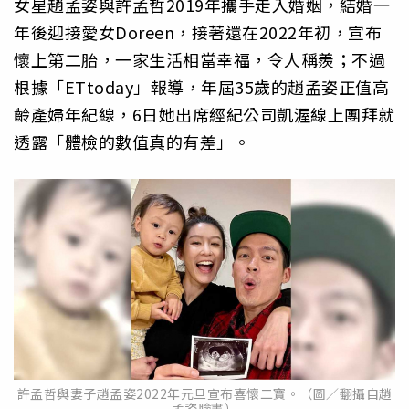
女星趙孟姿與許孟哲2019年攜手走入婚姻，結婚一
年後迎接愛女Doreen，接著還在2022年初，宣布
懷上第二胎，一家生活相當幸福，令人稱羨；不過
根據「ETtoday」報導，年屆35歲的趙孟姿正值高
齡產婦年紀線，6日她出席經紀公司凱渥線上團拜就
透露「體檢的數值真的有差」。
許孟哲與妻子趙孟姿2022年元旦宣布喜懷二寶。（圖／翻攝自趙
孟姿臉書）