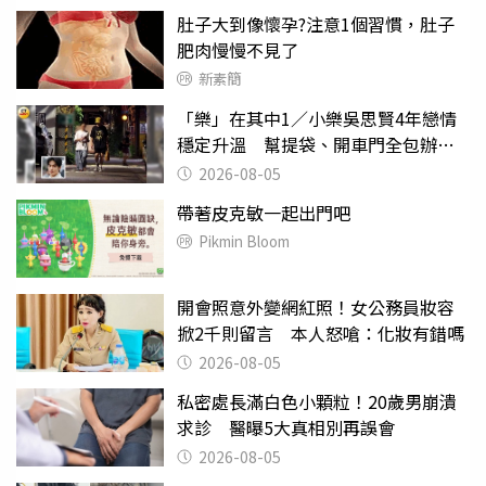
肚子大到像懷孕?注意1個習慣，肚子
肥肉慢慢不見了
新素簡
「樂」在其中1／小樂吳思賢4年戀情
穩定升溫 幫提袋、開車門全包辦閃
瞎眾人
2026-08-05
帶著皮克敏一起出門吧
Pikmin Bloom
開會照意外變網紅照！女公務員妝容
掀2千則留言 本人怒嗆：化妝有錯嗎
2026-08-05
私密處長滿白色小顆粒！20歲男崩潰
求診 醫曝5大真相別再誤會
2026-08-05