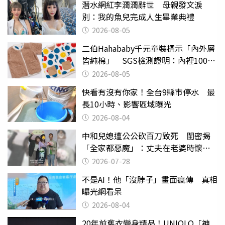
潛水網紅李潤潤辭世 母親發文淚
別：我的魚兒完成人生畢業典禮
2026-08-05
二伯Hahababy千元童裝標示「內外層
皆純棉」 SGS檢測證明：內裡100%
聚酯纖維
2026-08-05
快看有沒有你家！全台9縣市停水 最
長10小時、影響區域曝光
2026-08-04
中和兒媳遭公公砍百刀致死 閨密揭
「全家都惡魔」：丈夫在老婆時懷孕
摔東西
2026-07-28
不是AI！他「沒脖子」畫面瘋傳 真相
曝光網看呆
2026-08-04
20年前舊衣變身精品！UNIQLO「神