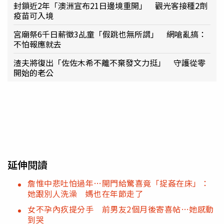
封鎖近2年「澳洲宣布21日邊境重開」 觀光客接種2劑
疫苗可入境
宮廟祭6千日薪徵3乩童「假跳也無所謂」 網嗆亂搞：
不怕報應就去
渣夫將復出「佐佐木希不離不棄發文力挺」 守護從零
開始的老公
延伸閱讀
詹惟中悲吐怕過年…開門給驚喜竟「捉姦在床」：
她跟別人洗澡 媽也在年節走了
女不孕內疚提分手 前男友2個月後寄喜帖…她感動
到哭