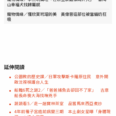
山幸福犬找歸屬感
寵物情緣／懂欣賞玳瑁的美 黃偉晉這部位被當貓奶狂
吸
延伸閱讀
公園教的歷史課／日軍攻擊斯卡羅原住民 意外開
啟沈葆楨護台人生
船難6死之謎2／「爸爸捕魚去卻回不了家」 古意
船長命喪大海找嘸兇手
蔬蔬看5／走一趟寶林茶室 品嘗馬來西亞煮炒
4年前罹子宮癌前病變三期 本土劇女星曝「身體現