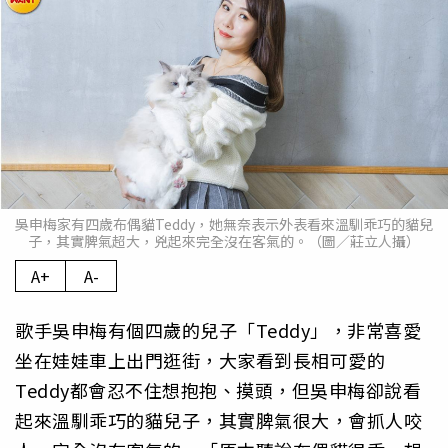
吳申梅家有四歲布偶貓Teddy，她無奈表示外表看來溫馴乖巧的貓兒
子，其實脾氣超大，兇起來完全沒在客氣的。（圖／莊立人攝）
A+
A-
歌手吳申梅有個四歲的兒子「Teddy」，非常喜愛
坐在娃娃車上出門逛街，大家看到長相可愛的
Teddy都會忍不住想抱抱、摸頭，但吳申梅卻說看
起來溫馴乖巧的貓兒子，其實脾氣很大，會抓人咬