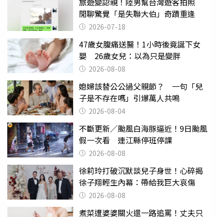
旅遊變認親！陸男幫台灣遊客拍照
閒聊驚覺「是失聯大伯」奇蹟重逢
2026-07-18
47歲女腹痛送醫！1小時後竟誕下女
嬰 26歲女兒：以為只是變胖
2026-08-08
媳婦該替公公過父親節？ 一句「兒
子是不存在嗎」引爆萬人共鳴
2026-08-04
不斷更新／颱風白海豚逼近！9日颱風
假一次看 連江縣停班停課
2026-08-08
徐莉玲打破沉默談兒子身世！心碎揭
徐子翔輕生內幕：帶給我巨大哀傷
2026-08-08
煮菜遭婆婆關火還一路追罵！丈夫只