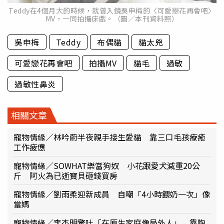
Teddy在4個月大的時候，就曾入鏡吳申梅的〈可愛戀花再會吧〉
MV，一同拍攝床戲。（圖／本刊資料照）
吳申梅
Teddy
布偶貓
貓太兇
可愛戀花再會吧
拍攝MV
貓毛
過敏
過敏性鼻炎
相關文章
寵物情緣／林吟蔚半夜親手接生愛貓 靠三口毛孩療癒
工作疲憊
寵物情緣／SOWHAT樂當狗奴 小花跟愛犬減重20公
斤 阿火為已逝寶貝砸錢買房
寵物情緣／劉雨柔迎新成員 自嘲「4小時餵奶一次」像
當媽
寵物情緣／李杰明驚吐「在原生家庭像局外人」 靠陶