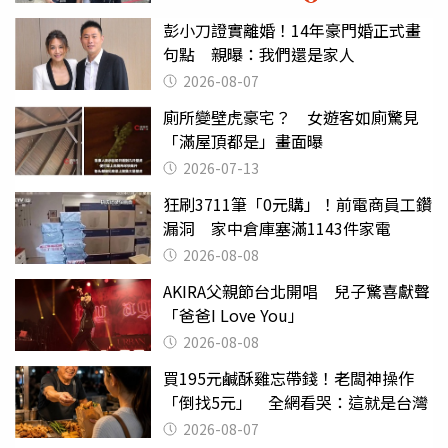
彭小刀證實離婚！14年豪門婚正式畫
句點 親曝：我們還是家人
2026-08-07
廁所變壁虎豪宅？ 女遊客如廁驚見
「滿屋頂都是」畫面曝
2026-07-13
狂刷3711筆「0元購」！前電商員工鑽
漏洞 家中倉庫塞滿1143件家電
2026-08-08
AKIRA父親節台北開唱 兒子驚喜獻聲
「爸爸I Love You」
2026-08-08
買195元鹹酥雞忘帶錢！老闆神操作
「倒找5元」 全網看哭：這就是台灣
2026-08-07