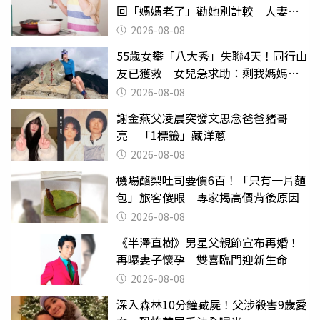
回「媽媽老了」勸她別計較 人妻超
崩潰：我像台傭
2026-08-08
55歲女攀「八大秀」失聯4天！同行山
友已獲救 女兒急求助：剩我媽媽還
沒找到
2026-08-08
謝金燕父凌晨突發文思念爸爸豬哥
亮 「1標籤」藏洋蔥
2026-08-08
機場酪梨吐司要價6百！「只有一片麵
包」旅客傻眼 專家揭高價背後原因
2026-08-08
《半澤直樹》男星父親節宣布再婚！
再曝妻子懷孕 雙喜臨門迎新生命
2026-08-08
深入森林10分鐘藏屍！父涉殺害9歲愛