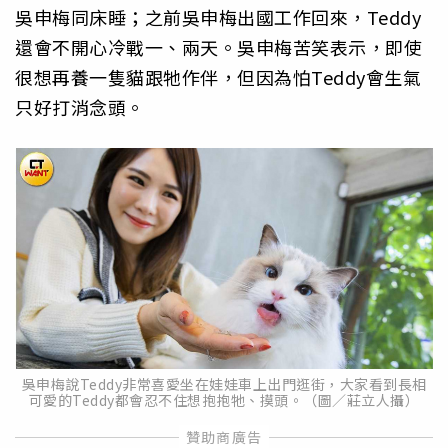
吳申梅同床睡；之前吳申梅出國工作回來，Teddy
還會不開心冷戰一、兩天。吳申梅苦笑表示，即使
很想再養一隻貓跟牠作伴，但因為怕Teddy會生氣
只好打消念頭。
吳申梅說Teddy非常喜愛坐在娃娃車上出門逛街，大家看到長相
可愛的Teddy都會忍不住想抱抱牠、摸頭。（圖／莊立人攝）