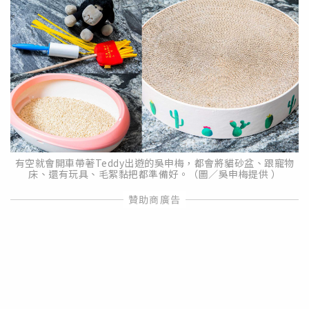
有空就會開車帶著Teddy出遊的吳申梅，都會將貓砂盆、跟寵物
床、還有玩具、毛絮黏把都準備好。（圖／吳申梅提供 ）