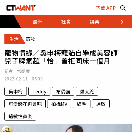
跳至主要內容區塊
下載 APP
最新
社會
娛樂
財經
生活
寵物
寵物情緣／吳申梅寵貓自學成美容師
兒子脾氣超「恰」曾拒同床一個月
記者：
常朝貴
2022-02-11 06:00
吳申梅
Teddy
布偶貓
貓太兇
可愛戀花再會吧
拍攝MV
貓毛
過敏
過敏性鼻炎