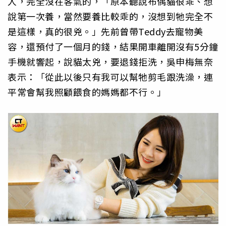
人，完全沒在客氣的，「原本聽說布偶貓很乖、想
說第一次養，當然要養比較乖的，沒想到牠完全不
是這樣，真的很兇。」先前曾帶Teddy去寵物美
容，還預付了一個月的錢，結果開車離開沒有5分鐘
手機就響起，說貓太兇，要退錢拒洗，吳申梅無奈
表示：「從此以後只有我可以幫牠剪毛跟洗澡，連
平常會幫我照顧餵食的媽媽都不行。」