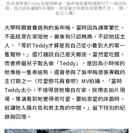
先前曾帶著Teddy去寵物美容，吳申梅說當時還預付了一個月的
錢，自己卻在離開5分鐘後，就因貓太兇被店家退費不洗。（圖／
莊立人攝）
大學時期曾養過狗的吳申梅，當時因為課業繁忙，
不能經常在家陪牠，最後狗只認媽媽，不認她這主
人，「等於Teddy才算是我自己從小養到大的第一
隻寵物。」還打趣說自己是天蠍座，當然愛吃醋。
而會將貓兒子取名做「Teddy」，是因為小時候的
牠像極一隻泰迪熊，還曾參與了吳申梅首張專輯的
主打歌之一〈可愛戀花再會吧〉MV拍攝，「當時
Teddy太小，不捨得放牠獨自在家，就帶去拍片現
場，導演看到牠覺得很可愛，要拍恩愛的床戲時，
就讓牠入鏡在我和男主角的中間。」留下特別的紀
錄與回憶。