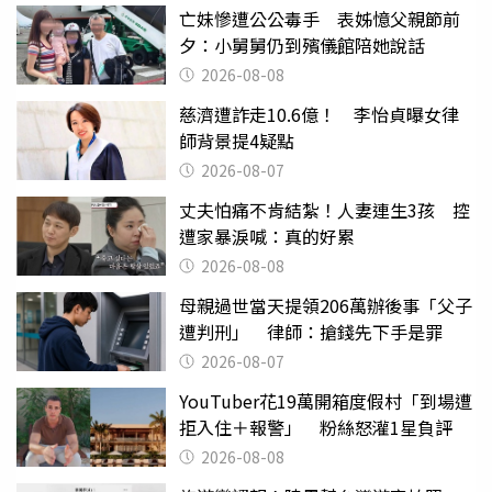
亡妹慘遭公公毒手 表姊憶父親節前
夕：小舅舅仍到殯儀館陪她說話
2026-08-08
慈濟遭詐走10.6億！ 李怡貞曝女律
師背景提4疑點
2026-08-07
丈夫怕痛不肯結紮！人妻連生3孩 控
遭家暴淚喊：真的好累
2026-08-08
母親過世當天提領206萬辦後事「父子
遭判刑」 律師：搶錢先下手是罪
2026-08-07
YouTuber花19萬開箱度假村「到場遭
拒入住＋報警」 粉絲怒灌1星負評
2026-08-08