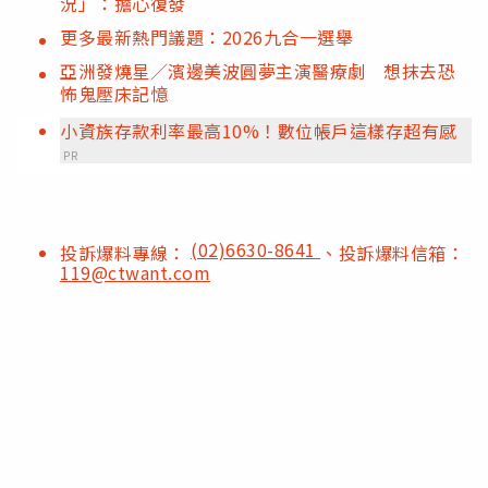
況」：擔心復發
更多最新熱門議題：2026九合一選舉
亞洲發燒星／濱邊美波圓夢主演醫療劇 想抹去恐
怖鬼壓床記憶
小資族存款利率最高10%！數位帳戶這樣存超有感
PR
(02)6630-8641
投訴爆料專線：
、投訴爆料信箱：
119@ctwant.com