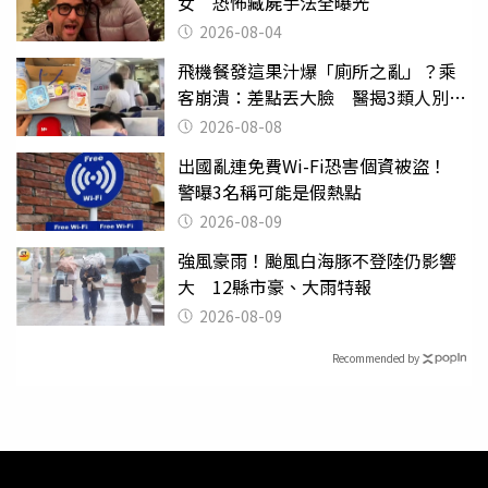
女 恐怖藏屍手法全曝光
2026-08-04
飛機餐發這果汁爆「廁所之亂」？乘
客崩潰：差點丟大臉 醫揭3類人別亂
喝
2026-08-08
出國亂連免費Wi-Fi恐害個資被盜！
警曝3名稱可能是假熱點
2026-08-09
強風豪雨！颱風白海豚不登陸仍影響
大 12縣市豪、大雨特報
2026-08-09
Recommended by