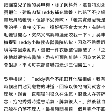
把貓當兒子寵的吳申梅，除了飼料外，還會特別汆
燙蝦仁、雞胸肉幫Teddy補充營養，也花了不少錢
買玩具給牠玩，但卻不受青睞，「牠其實最愛玩是
我的手，直接咬下去，還好都不會太大力，有時梳
毛牠很開心，突然又高興轉過頭咬我一下。」吳申
梅提到Teddy小時候去獸醫院結紮，因為不熟悉環
境等等因素亂抓，還把一件衣服整個抓破了，「之
後牠就很怕去醫院，帶去打預防針時，因為太兇又
會狠抓，平均每次都會嚇跑最少三個醫生。」
吳申梅說：「Teddy完全不能跟其他貓相處，我有
時候出門沾到寵物的味道，回家以後牠聞到就會不
理我，還會一直喵喵叫很久在生氣，很像人在碎碎
念，抱牠秀秀時還會哈氣，脾氣很大。」然後就自
己躲在角落不理人，最長時間長達一個月完全不跟