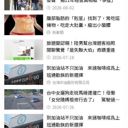
2026-08-02
腹部脂肪的「剋星」找到了，常吃這
幾物，吃走大肚囊，瘦出小蠻腰
新素簡
旅遊變認親！陸男幫台灣遊客拍照
閒聊驚覺「是失聯大伯」奇蹟重逢
2026-07-18
到加油站不只加油 來速咖啡成爲上
班通勤族的新選擇
台灣中油股份有限公司
台中女遛狗走斑馬線遭撞亡！母慟
「女兒隨媽祖修行去了」 駕駛過失
致死判9月
2026-07-26
到加油站不只加油 來速咖啡成爲上
班通勤族的新選擇