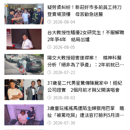
疑勞資糾紛！新莊好市多前員工持刀
登賣場頂樓 母苦勸急送醫
2026-08-04
台大教授性騷擾2女研究生！不服解聘
2年爭4年 結局出爐
2026-08-05
陽交大教授殺害連襟案！ 精神科醫
分析「絕非為了爭產」：2年前就已言
行詭異
2026-07-22
37歲星二代男星驚傳陳屍家中！經紀
公司證實 2個月前才與父開演唱會
2026-08-02
3歲童玩搖搖馬遭陌生婦狠甩巴掌 瞎
扯「被罵吃屎」遭法官打臉判5月須入
監
2026-07-30