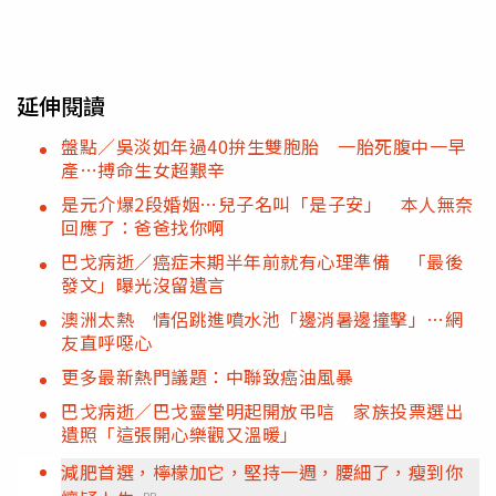
延伸閱讀
盤點／吳淡如年過40拚生雙胞胎 一胎死腹中一早
產…搏命生女超艱辛
是元介爆2段婚姻…兒子名叫「是子安」 本人無奈
回應了：爸爸找你啊
巴戈病逝／癌症末期半年前就有心理準備 「最後
發文」曝光沒留遺言
澳洲太熱 情侶跳進噴水池「邊消暑邊撞擊」…網
友直呼噁心
更多最新熱門議題：中聯致癌油風暴
巴戈病逝／巴戈靈堂明起開放弔唁 家族投票選出
遺照「這張開心樂觀又溫暖」
減肥首選，檸檬加它，堅持一週，腰細了，瘦到你