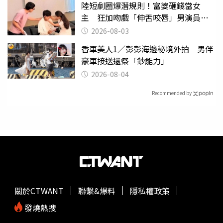
陸短劇圈爆潛規則！富婆砸錢當女
主 狂加吻戲「伸舌咬唇」男演員崩
潰
2026-08-03
香車美人1／彭彭海邊秘境外拍 男伴
豪車接送還祭「鈔能力」
2026-08-04
Recommended by
關於CTWANT
聯繫&爆料
隱私權政策
發燒熱搜