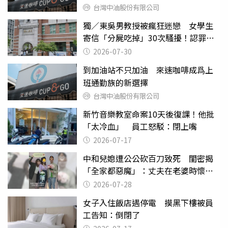
台灣中油股份有限公司
獨／東吳男教授被瘋狂迷戀 女學生
寄信「分屍吃掉」30次騷擾！認罪免
關
2026-07-30
到加油站不只加油 來速咖啡成爲上
班通勤族的新選擇
台灣中油股份有限公司
新竹音樂教室命案10天後復課！他批
「太冷血」 員工怒駁：閉上嘴
2026-07-17
中和兒媳遭公公砍百刀致死 閨密揭
「全家都惡魔」：丈夫在老婆時懷孕
摔東西
2026-07-28
女子入住飯店遇停電 摸黑下樓被員
工告知：倒閉了