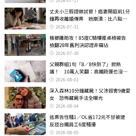
2026-07-17
丈夫小三假證做試管！癌妻開庭前1分
鐘再收離婚傳票 她崩潰：比八點檔
還扯
2026-07-31
檳榔攤助攻！85度C騎樓擺桌椅被告
檢翻28年舊判決認證非竊佔
2026-07-30
父親群組1句「8／8快到了」掀熱
議！ 10萬人笑翻：高鐵疏運也沒列
父親節
2026-08-02
深入森林10分鐘藏屍！父涉殺害9歲愛
女 恐怖藏屍手法全曝光
2026-08-04
逃票告性騷1／OL省172元不甘被逮
反控台鐵員工6度騷擾
2026-08-05