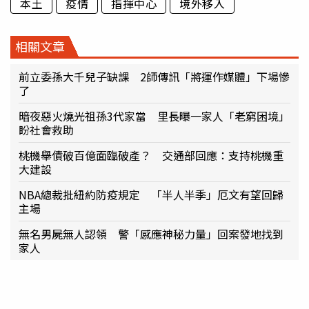
本土
疫情
指揮中心
境外移入
相關文章
前立委孫大千兒子缺課 2師傳訊「將運作媒體」下場慘
了
暗夜惡火燒光祖孫3代家當 里長曝一家人「老窮困境」
盼社會救助
桃機舉債破百億面臨破產？ 交通部回應：支持桃機重
大建設
NBA總裁批紐約防疫規定 「半人半季」厄文有望回歸
主場
無名男屍無人認領 警「感應神秘力量」回案發地找到
家人