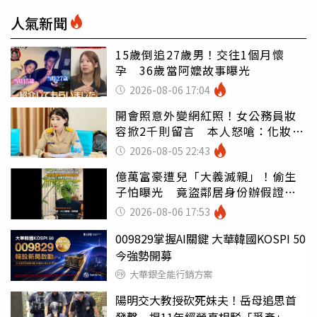
人氣新聞
15歲倒追27歲男！交往1個月懷
孕 36歲當阿嬤故事曝光
2026-08-06 17:04
開會照意外變網紅照！女公務員妝
容掀2千則留言 本人怒嗆：化妝有
錯嗎
2026-08-05 22:43
億萬富豪遭兒「大義滅親」！偷生
子怕曝光 竟盜鄰居身份辦假證落
戶
2026-08-06 17:53
009829掌握AI關鍵 大華韓國KOSPI 50
今強勢開募
大華銀全能行銷方案
陽明交大教授砍死妹夫！岳母追思首
發聲 揭11年經營真相駁「爭產」