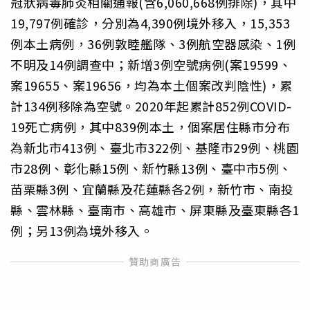
冠狀病毒肺炎相關通報(含6,060,668例排除)，其中
19,797例確診，分別為4,390例境外移入，15,353
例本土病例，36例敦睦艦隊、3例航空器感染、1例
不明及14例調查中；新增3例空號病例(案19599、
案19655、案19656，均為本土個案改判陰性)，累
計134例移除為空號。2020年起累計852例COVID-
19死亡病例，其中839例本土，個案居住縣市分布
為新北市413例、臺北市322例、基隆市29例、桃園
市28例、彰化縣15例、新竹縣13例、臺中市5例、
苗栗縣3例、宜蘭縣及花蓮縣各2例，新竹市、南投
縣、雲林縣、臺南市、高雄市、屏東縣及臺東縣各1
例；另13例為境外移入。