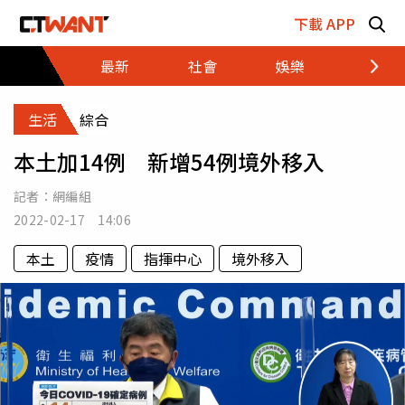
跳至主要內容區塊
下載 APP
最新
社會
娛樂
財經
生活
綜合
本土加14例 新增54例境外移入
記者：
網編組
2022-02-17 14:06
本土
疫情
指揮中心
境外移入