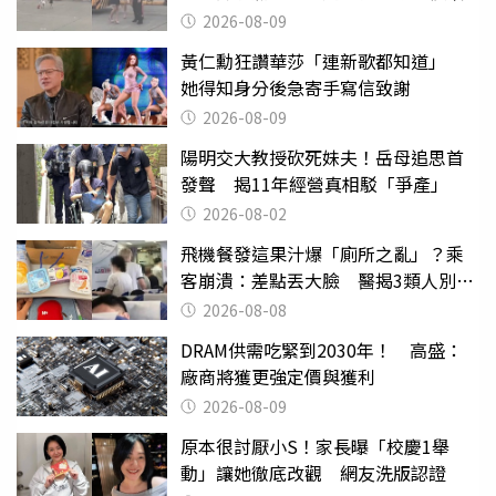
2026-08-09
黃仁勳狂讚華莎「連新歌都知道」
她得知身分後急寄手寫信致謝
2026-08-09
陽明交大教授砍死妹夫！岳母追思首
發聲 揭11年經營真相駁「爭產」
2026-08-02
飛機餐發這果汁爆「廁所之亂」？乘
客崩潰：差點丟大臉 醫揭3類人別亂
喝
2026-08-08
DRAM供需吃緊到2030年！ 高盛：
廠商將獲更強定價與獲利
2026-08-09
原本很討厭小S！家長曝「校慶1舉
動」讓她徹底改觀 網友洗版認證