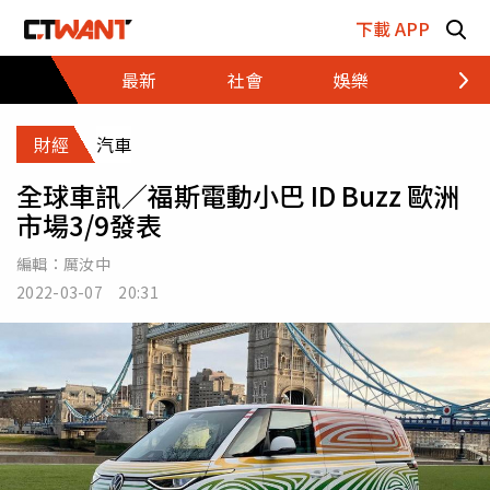
跳至主要內容區塊
下載 APP
最新
社會
娛樂
財經
財經
汽車
全球車訊／福斯電動小巴 ID Buzz 歐洲
市場3/9發表
編輯：
厲汝中
2022-03-07 20:31