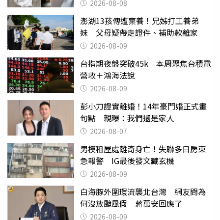
2026-08-08
澎湖13孩傳遭棄養！兄姊打工養弟
妹 父母疑帶走證件、補助款離家
2026-08-09
台指期夜盤突破45k 本周聚焦台積電
營收＋鴻海法說
2026-08-09
彭小刀證實離婚！14年豪門婚正式畫
句點 親曝：我們還是家人
2026-08-07
男模租屋處離奇身亡！失聯多日房東
急報警 IG最後發文藏玄機
2026-08-09
白海豚外圍環流襲北台灣 網友問為
何沒放颱風假 蔣萬安回應了
2026-08-09