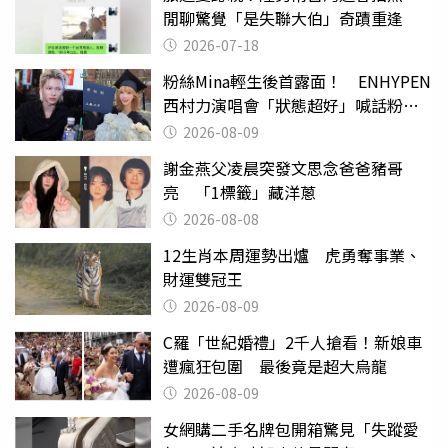
閒聊驚覺「是失聯大伯」奇蹟重逢
2026-07-18
粉絲Mina輕生後首露面！ ENHYPEN
西村力演唱會「狀態超好」喊話粉
絲：我們心意相通
2026-08-09
謝金燕父凌晨突發文思念爸爸豬哥
亮 「1標籤」藏洋蔥
2026-08-08
12生肖本周運勢出爐 虎勇奪事業、
財運雙冠王
2026-08-09
C羅「世紀婚禮」2千人搶看！新娘車
遭瘋狂包圍 最後竟是超大烏龍
2026-08-09
女網購二手名牌包開箱驚見「失蹤愛