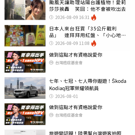
颱風天讓助理站陽台護植物！愛莉
莎莎挨轟 笑回：他不會被吹出去
2026-08-09 16:31
日本人來台狂買「35公斤戰利
品」 連拜拜用紅盤、「小心地
滑」告示牌也帶回家
2026-08-09 11:08
做到這點才有資格說愛你
台灣癌症基金會
七年、七冠、七人帶你遨遊！Škoda
Kodiaq冠軍榮耀領航員
2026-08-01
做到這點才有資格說愛你
台灣癌症基金會
旅遊變認親！陸男幫台灣遊客拍照