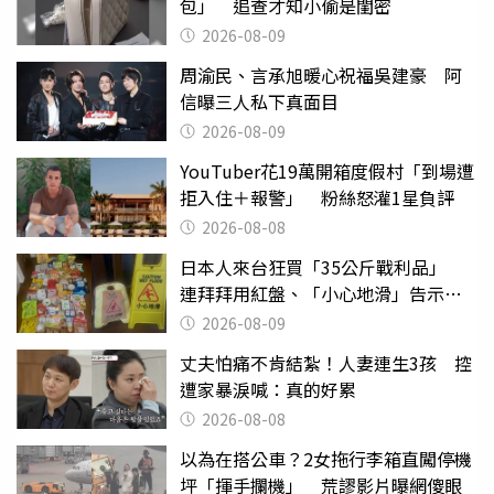
包」 追查才知小偷是閨密
2026-08-09
周渝民、言承旭暖心祝福吳建豪 阿
信曝三人私下真面目
2026-08-09
YouTuber花19萬開箱度假村「到場遭
拒入住＋報警」 粉絲怒灌1星負評
2026-08-08
日本人來台狂買「35公斤戰利品」
連拜拜用紅盤、「小心地滑」告示牌
也帶回家
2026-08-09
丈夫怕痛不肯結紮！人妻連生3孩 控
遭家暴淚喊：真的好累
2026-08-08
以為在搭公車？2女拖行李箱直闖停機
坪「揮手攔機」 荒謬影片曝網傻眼