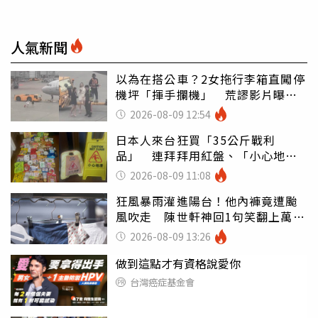
人氣新聞
以為在搭公車？2女拖行李箱直闖停
機坪「揮手攔機」 荒謬影片曝網
傻眼
2026-08-09 12:54
日本人來台狂買「35公斤戰利
品」 連拜拜用紅盤、「小心地
滑」告示牌也帶回家
2026-08-09 11:08
狂風暴雨灌進陽台！他內褲竟遭颱
風吹走 陳世軒神回1句笑翻上萬網
友
2026-08-09 13:26
做到這點才有資格說愛你
台灣癌症基金會