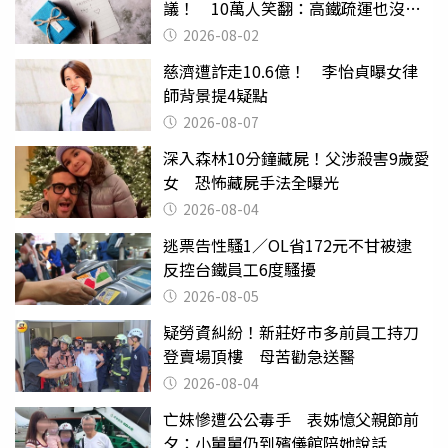
議！ 10萬人笑翻：高鐵疏運也沒列
父親節
2026-08-02
慈濟遭詐走10.6億！ 李怡貞曝女律
師背景提4疑點
2026-08-07
深入森林10分鐘藏屍！父涉殺害9歲愛
女 恐怖藏屍手法全曝光
2026-08-04
逃票告性騷1／OL省172元不甘被逮
反控台鐵員工6度騷擾
2026-08-05
疑勞資糾紛！新莊好市多前員工持刀
登賣場頂樓 母苦勸急送醫
2026-08-04
亡妹慘遭公公毒手 表姊憶父親節前
夕：小舅舅仍到殯儀館陪她說話