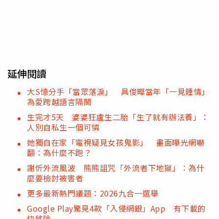
延伸閱讀
大S憶分手「當眾落淚」 具俊曄當年「一見鍾情」
為愛跨越語言隔閡
生完才5天 婆婆狂盧生二胎「生了就有辦法養」：
人別自私生一個可憐
她獨自在家「電視疑見女孩鬼影」 畫面曝光網嚇
翻：為什麼不跑？
謝忻外流風波 熊熊詛咒「外流者下地獄」：為什
麼要檢討被害者
更多最新熱門議題：2026九合一選舉
Google Play驚見4款「入侵網銀」App 有下載的
快移除