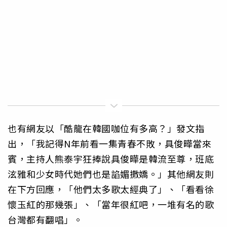
也有網友以「酷龍在韓國咖位有多高？」發文指
出，「我記得N年前看一集青春不敗，具俊曄當來
賓，主持人熊泰宇狂捧說具俊曄是韓流至尊，班底
泫雅和少女時代她們也是諂媚撒嬌。」其他網友則
在下方回應，「他們太多歌太經典了」、「看看徐
懷玉紅的那幾張」、「當年很紅吧，一堆有名的歌
台灣都有翻唱」。