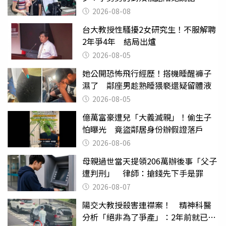
2026-08-08
台大教授性騷擾2女研究生！不服解聘
2年爭4年 結局出爐
2026-08-05
她公開恐怖飛行經歷！搭機睡醒褲子
濕了 鄰座男趁熟睡猥褻還疑留體液
2026-08-05
億萬富豪遭兒「大義滅親」！偷生子
怕曝光 竟盜鄰居身份辦假證落戶
2026-08-06
母親過世當天提領206萬辦後事「父子
遭判刑」 律師：搶錢先下手是罪
2026-08-07
陽交大教授殺害連襟案！ 精神科醫
分析「絕非為了爭產」：2年前就已言