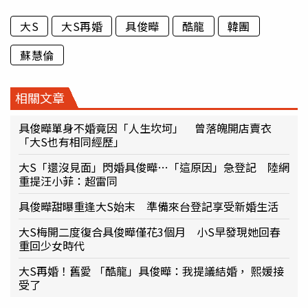
大S
大S再婚
具俊曄
酷龍
韓團
蘇慧倫
相關文章
具俊曄單身不婚竟因「人生坎坷」 曾落魄開店賣衣
「大S也有相同經歷」
大S「還沒見面」閃婚具俊曄…「這原因」急登記 陸網
重提汪小菲：超雷同
具俊曄甜曝重逢大S始末 準備來台登記享受新婚生活
大S梅開二度復合具俊曄僅花3個月 小S早發現她回春
重回少女時代
大S再婚！舊愛 「酷龍」具俊曄：我提議結婚， 熙媛接
受了