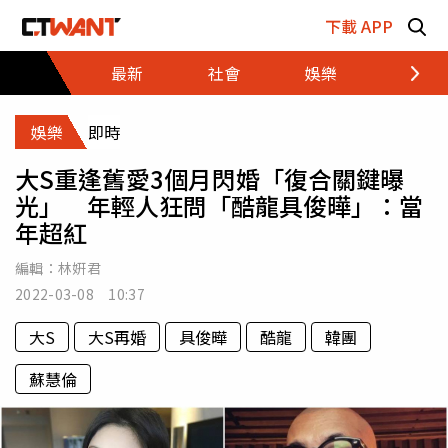
跳至主要內容區塊
下載 APP
最新
社會
娛樂
財經
娛樂
即時
大S重逢舊愛3個月閃婚「復合關鍵曝
光」 年輕人狂問「酷龍具俊曄」：當
年超紅
編輯：
林姸君
2022-03-08 10:37
大S
大S再婚
具俊曄
酷龍
韓團
蘇慧倫