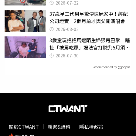
行詭異
2026-07-22
37歲星二代男星驚傳陳屍家中！經紀
公司證實 2個月前才與父開演唱會
2026-08-02
3歲童玩搖搖馬遭陌生婦狠甩巴掌 瞎
扯「被罵吃屎」遭法官打臉判5月須入
監
2026-07-30
Recommended by
關於CTWANT
聯繫&爆料
隱私權政策