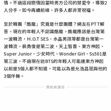
情。不過這段戀情因當時男方公司的禁愛令，導致2
人分手，如今再續前緣，許多人都非常祝福。
至於韓團「酷龍」究竟是什麼團體？網友在PTT解
答，現在的年輕人不認識酷龍，酷龍應該是台灣第
一波韓流，Ｈ.O.T SES、水晶男孩等都是台灣第一
波韓流，裴勇俊是第二波，天上智喜、東方神起、
Super Junior、少女時代、Wonder Girl、Ss501是
第三波，不過現在迷BTS的年輕人可能連東方神起
以前是5個人都不知道，可能以為是允浩昌珉與他的
3個伴舞。