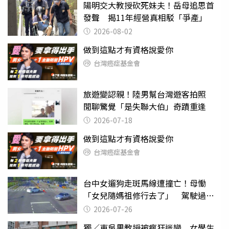
陽明交大教授砍死妹夫！岳母追思首
發聲 揭11年經營真相駁「爭產」
2026-08-02
做到這點才有資格說愛你
台灣癌症基金會
旅遊變認親！陸男幫台灣遊客拍照
閒聊驚覺「是失聯大伯」奇蹟重逢
2026-07-18
做到這點才有資格說愛你
台灣癌症基金會
台中女遛狗走斑馬線遭撞亡！母慟
「女兒隨媽祖修行去了」 駕駛過失
致死判9月
2026-07-26
獨／東吳男教授被瘋狂迷戀 女學生