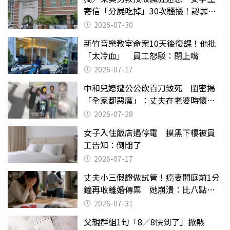
寄信「分屍吃掉」30次騷擾！認罪免
關
2026-07-30
新竹音樂教室命案10天後復課！他批
「太冷血」 員工怒駁：閉上嘴
2026-07-17
中和兒媳遭公公砍百刀致死 閨密揭
「全家都惡魔」：丈夫在老婆時懷孕
摔東西
2026-07-28
女子入住飯店遇停電 摸黑下樓被員
工告知：倒閉了
2026-07-17
丈夫小三假證做試管！癌妻開庭前1分
鐘再收離婚傳票 她崩潰：比八點檔
還扯
2026-07-31
父親群組1句「8／8快到了」掀熱