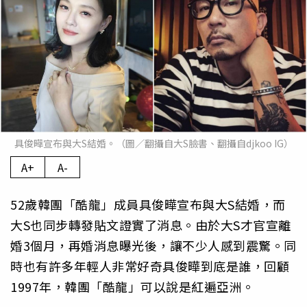
具俊曄宣布與大S結婚。（圖／翻攝自大S臉書、翻攝自djkoo IG）
A+
A-
52歲韓團「酷龍」成員具俊曄宣布與大S結婚，而
大S也同步轉發貼文證實了消息。由於大S才官宣離
婚3個月，再婚消息曝光後，讓不少人感到震驚。同
時也有許多年輕人非常好奇具俊曄到底是誰，回顧
1997年，韓團「酷龍」可以說是紅遍亞洲。