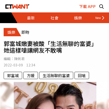
跳至主要內容區塊
下載 APP
最新
社會
娛樂
財經
娛樂
即時
郭富城嫩妻被酸「生活無聊的富婆」
她這樣嗆讓網友不敢嘴
編輯：
陳俐君
2022-03-09 12:34
郭富城
方媛
生活無聊的富婆
回嗆