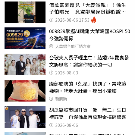
億萬富豪遭兒「大義滅親」！偷生
子怕曝光 竟盜鄰居身份辦假證落
戶
2026-08-06 17:53
009829掌握AI關鍵 大華韓國KOSPI 50
今強勢開募
大華銀全能行銷方案
台玻夫人長子輕生亡！結婚2年愛妻發
文訴思念：謝謝你給我的一切
2026-08-03
腹部脂肪的「剋星」找到了，常吃這
幾物，吃走大肚囊，瘦出小蠻腰
新素簡
胡瓜靠股市回升買「獨一無二」生日
禮寵妻 自爆偷拿百萬現金搞砸驚喜
2026-08-06