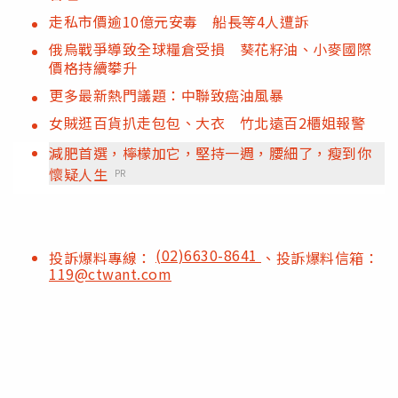
走私市價逾10億元安毒 船長等4人遭訴
俄烏戰爭導致全球糧倉受損 葵花籽油、小麥國際
價格持續攀升
更多最新熱門議題：中聯致癌油風暴
女賊逛百貨扒走包包、大衣 竹北遠百2櫃姐報警
減肥首選，檸檬加它，堅持一週，腰細了，瘦到你
懷疑人生
PR
(02)6630-8641
投訴爆料專線：
、投訴爆料信箱：
119@ctwant.com