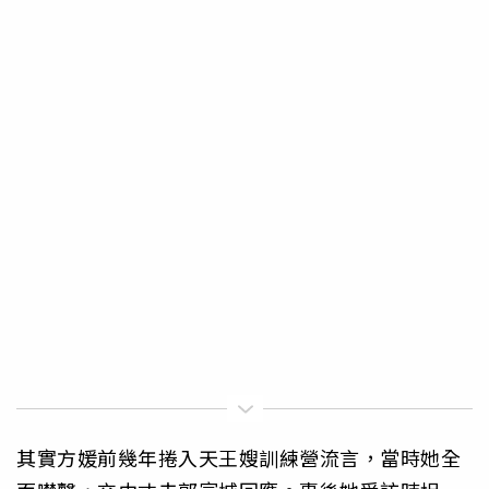
其實方媛前幾年捲入天王嫂訓練營流言，當時她全