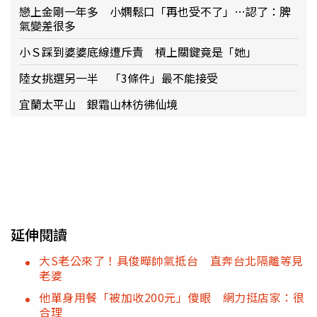
戀上金剛一年多 小嫻鬆口「再也受不了」…認了：脾
氣變差很多
小Ｓ踩到婆婆底線遭斥責 槓上關鍵竟是「她」
陸女挑選另一半 「3條件」最不能接受
宜蘭太平山 銀霜山林彷彿仙境
延伸閱讀
大S老公來了！具俊曄帥氣抵台 直奔台北隔離等見
老婆
他單身用餐「被加收200元」傻眼 網力挺店家：很
合理