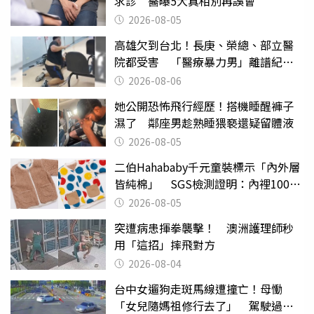
求診 醫曝5大真相別再誤會
2026-08-05
高雄欠到台北！長庚、榮總、部立醫
院都受害 「醫療暴力男」離譜紀錄
曝光
2026-08-06
她公開恐怖飛行經歷！搭機睡醒褲子
濕了 鄰座男趁熟睡猥褻還疑留體液
2026-08-05
二伯Hahababy千元童裝標示「內外層
皆純棉」 SGS檢測證明：內裡100%
聚酯纖維
2026-08-05
突遭病患揮拳襲擊！ 澳洲護理師秒
用「這招」摔飛對方
2026-08-04
台中女遛狗走斑馬線遭撞亡！母慟
「女兒隨媽祖修行去了」 駕駛過失