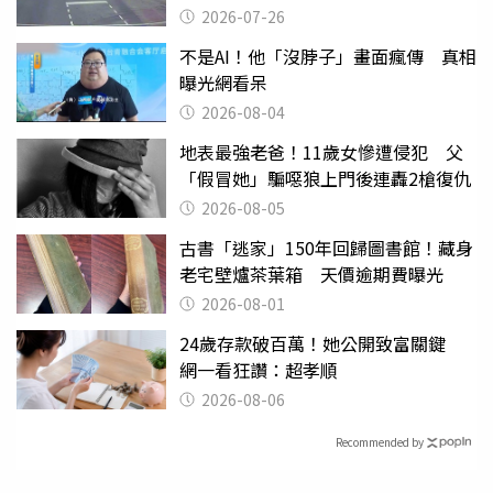
致死判9月
2026-07-26
不是AI！他「沒脖子」畫面瘋傳 真相
曝光網看呆
2026-08-04
地表最強老爸！11歲女慘遭侵犯 父
「假冒她」騙噁狼上門後連轟2槍復仇
2026-08-05
古書「逃家」150年回歸圖書館！藏身
老宅壁爐茶葉箱 天價逾期費曝光
2026-08-01
24歲存款破百萬！她公開致富關鍵
網一看狂讚：超孝順
2026-08-06
Recommended by