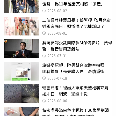
發聲 揭11年經營真相駁「爭產」
2026-08-02
二伯品牌抄襲風暴！蔡阿嘎「9月兒童
樂園家庭日」照辦嗎？北捷鬆口了
2026-08-01
蔣萬安認委託團隊製AI深偽影片 黃偉
哲：聲音冒用恐觸法
2026-07-31
旅遊變認親！陸男幫台灣遊客拍照
閒聊驚覺「是失聯大伯」奇蹟重逢
2026-07-18
蝗害肆虐！蝗蟲大軍鋪天蓋地襲來宛
如末日 網驚：聖經十災
2026-08-06
私密處長滿白色小顆粒！20歲男崩潰