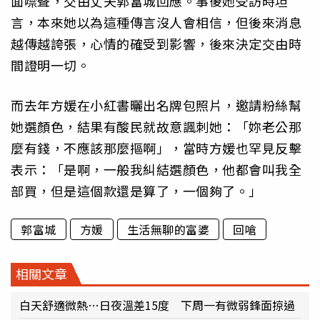
面噤聲，交由丈夫郭富城回應。事後她受訪時坦
言，本來她以為這種傳言沒人會相信，但後來消息
越傳越誇張，心情的確受到影響，後來決定交由時
間證明一切。
而去年方媛在小紅書曬出名牌包照片，邀請粉絲幫
她選顏色，結果有酸民就故意諷刺她：「妳老公那
麼有錢，不應該那麼摳啊」，當時方媛也罕見反擊
表示：「是啊，一般我糾結選顏色，他都會叫我全
部買，但是這個款還是算了，一個夠了。」
郭富城
方媛
生活無聊的富婆
回嗆
相關文章
白天舒適微熱…日夜溫差15度 下周一有微弱鋒面掠過