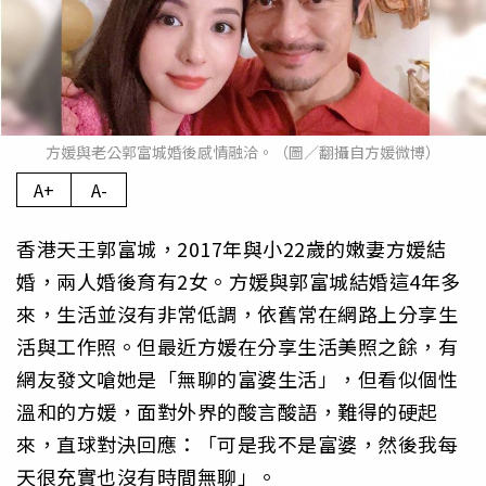
方媛與老公郭富城婚後感情融洽。（圖／翻攝自方媛微博）
A+
A-
香港天王郭富城，2017年與小22歲的嫩妻方媛結
婚，兩人婚後育有2女。方媛與郭富城結婚這4年多
來，生活並沒有非常低調，依舊常在網路上分享生
活與工作照。但最近方媛在分享生活美照之餘，有
網友發文嗆她是「無聊的富婆生活」，但看似個性
溫和的方媛，面對外界的酸言酸語，難得的硬起
來，直球對決回應：「可是我不是富婆，然後我每
天很充實也沒有時間無聊」。