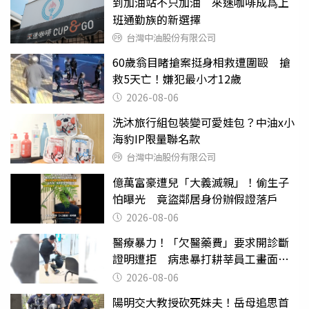
到加油站不只加油 來速咖啡成爲上
班通勤族的新選擇
台灣中油股份有限公司
60歲翁目睹搶案挺身相救遭圍毆 搶
救5天亡！嫌犯最小才12歲
2026-08-06
洗沐旅行組包裝變可愛娃包？中油x小
海豹IP限量聯名款
台灣中油股份有限公司
億萬富豪遭兒「大義滅親」！偷生子
怕曝光 竟盜鄰居身份辦假證落戶
2026-08-06
醫療暴力！「欠醫藥費」要求開診斷
證明遭拒 病患暴打耕莘員工畫面曝
光
2026-08-06
陽明交大教授砍死妹夫！岳母追思首