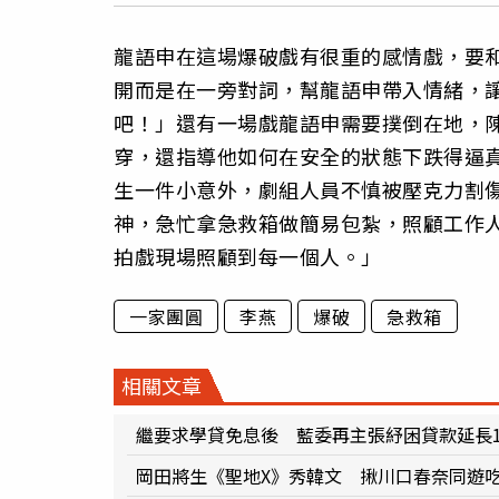
龍語申在這場爆破戲有很重的感情戲，要
開而是在一旁對詞，幫龍語申帶入情緒，
吧！」還有一場戲龍語申需要撲倒在地，
穿，還指導他如何在安全的狀態下跌得逼
生一件小意外，劇組人員不慎被壓克力割
神，急忙拿急救箱做簡易包紮，照顧工作
拍戲現場照顧到每一個人。」
一家團圓
李燕
爆破
急救箱
相關文章
繼要求學貸免息後 藍委再主張紓困貸款延長
岡田將生《聖地X》秀韓文 揪川口春奈同遊