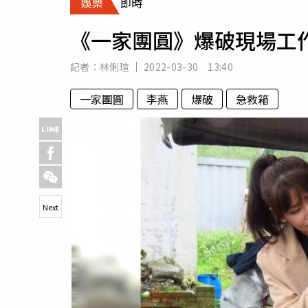
娛樂
即時
人物
汽車
《一家團圓》爆破現場工
專欄
房產新勢力
記者：
林俐瑄
2022-03-30 13:40
一家團圓
李燕
爆破
急救箱
Next