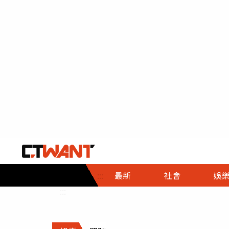
社會首頁
娛樂首頁
財經首頁
政
:::
最新
社會
娛
時事
即時
熱線
:::
直擊
大條
人物
調查
專題
３Ｃ