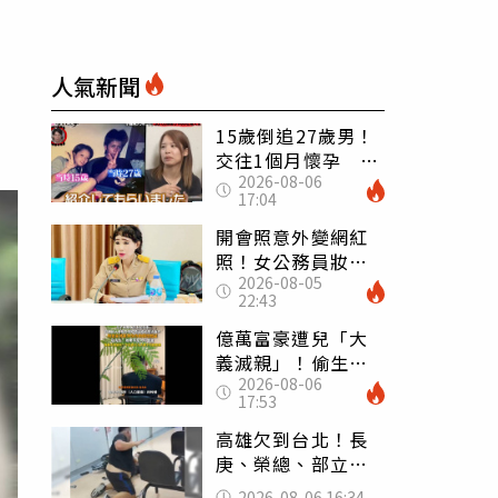
人氣新聞
15歲倒追27歲男！
交往1個月懷孕 36
2026-08-06
歲當阿嬤故事曝光
17:04
開會照意外變網紅
照！女公務員妝容
2026-08-05
掀2千則留言 本人
22:43
怒嗆：化妝有錯嗎
億萬富豪遭兒「大
義滅親」！偷生子
2026-08-06
怕曝光 竟盜鄰居
17:53
身份辦假證落戶
高雄欠到台北！長
庚、榮總、部立醫
院都受害 「醫療
2026-08-06 16:34