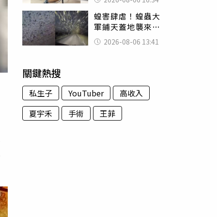
暴力男」離譜紀錄
蝗害肆虐！蝗蟲大
曝光
軍鋪天蓋地襲來宛
如末日 網驚：聖
2026-08-06 13:41
經十災
關鍵熱搜
私生子
YouTuber
高收入
夏宇禾
手術
王菲
安
人
是