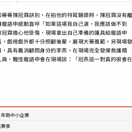
和哥哥陳冠霖訣別，在拍他的特寫鏡頭時，陳冠霖沒有
讓龍語申感動直呼「如果這場我自己演，我應該做不到
陳冠霖擔心他受傷，現場拿出自己準備的護具給龍語申
真，戲裡戲外都十分照顧後輩，展現大哥風範。另現場
傷，具有義消顧問身分的李燕，在現場完全發揮救護精
人員，難怪龍語申會在現場說：「冠燕這一對真的很會
1年助中小企業
吃美食