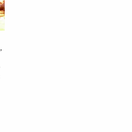
，
斷
成
從