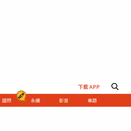
下載 APP
國際
永續
影音
專題