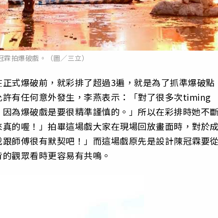
冠霖拍爆破戲。（圖／三立）
在正式爆破前，就彩排了超過3遍，就是為了抓準爆破點
許有任何意外發生，李燕表示：「對了很多次timing
，因為爆破戲是要很精準謹慎的。」所以在彩排時她不
來真的喔！」拍畢這場戲大家在現場回放畫面時，對於
我跟師傅很有默契吧！」而這場戲原先是設計陳冠霖要
背的觀眾看時更容易有共鳴。