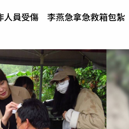
寵物
作人員受傷 李燕急拿急救箱包紮
運勢
運動
梅酒