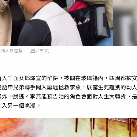
工作人員包紮。（圖／三立）
落入千面女郎璟宣的陷阱，被關在玻璃箱內，四周都被
龍語申兄弟聯手闖入廢墟拯救李燕，展露生死離別的動
爆炸中脫逃。李燕能預告她的角色會面對人生大轉折，
進入另一個高潮。