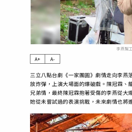
李燕幫
A+
A-
三立八點台劇《一家團圓》劇情走向李燕
放炸彈，上演大場面的爆破戲。陳冠霖、
兄弟情，最終陳冠霖抱著受傷的李燕從大
她從未嘗試過的表演挑戰，未來劇情也將