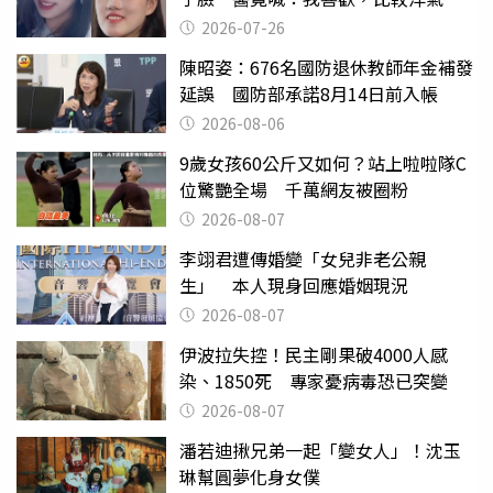
2026-07-26
陳昭姿：676名國防退休教師年金補發
延誤 國防部承諾8月14日前入帳
2026-08-06
9歲女孩60公斤又如何？站上啦啦隊C
位驚艷全場 千萬網友被圈粉
2026-08-07
李翊君遭傳婚變「女兒非老公親
生」 本人現身回應婚姻現況
2026-08-07
伊波拉失控！民主剛果破4000人感
染、1850死 專家憂病毒恐已突變
2026-08-07
潘若迪揪兄弟一起「變女人」！沈玉
琳幫圓夢化身女僕