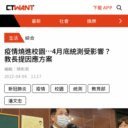
跳至主要內容區塊
下載 APP
最新
社會
娛樂
財經
生活
綜合
疫情燒進校園…4月底統測受影響？
教長提因應方案
編輯：
陳俐君
2022-04-06 11:17
新冠肺炎
疫情
校園
統測
教育部
潘文忠