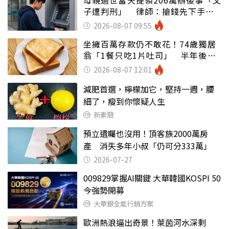
母親過世當天提領206萬辦後事「父
子遭判刑」 律師：搶錢先下手是
罪
2026-08-07 09:55
坐擁百萬存款仍不敢花！74歲獨居
翁「1餐只吃1片吐司」 半年後暴
瘦嚇壞女兒
2026-08-07 12:01
減肥首選，檸檬加它，堅持一週，腰
細了，瘦到你懷疑人生
新素簡
預立遺囑也沒用！頂客族2000萬房
產 消失多年小叔「仍可分333萬」
2026-07-27
009829掌握AI關鍵 大華韓國KOSPI 50
今強勢開募
大華銀全能行銷方案
歐洲熱浪逼出奇景！萊茵河水深剩