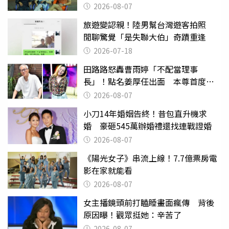
2026-08-07
旅遊變認親！陸男幫台灣遊客拍照
閒聊驚覺「是失聯大伯」奇蹟重逢
2026-07-18
田路路怒轟曹雨婷「不配當理事
長」！點名姜厚任出面 本尊首度回
應了
2026-08-07
小刀14年婚姻告終！昔包直升機求
婚 豪砸545萬辦婚禮還找連戰證婚
2026-08-07
《陽光女子》串流上線！7.7億票房電
影在家就能看
2026-08-07
女主播鏡頭前打瞌睡畫面瘋傳 背後
原因曝！觀眾挺她：辛苦了
2026-08-07