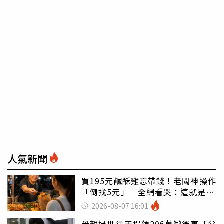
人氣新聞
買195元鹹酥雞忘帶錢！老闆神操作
「倒找5元」 全網看哭：這就是台
灣
2026-08-07 16:01