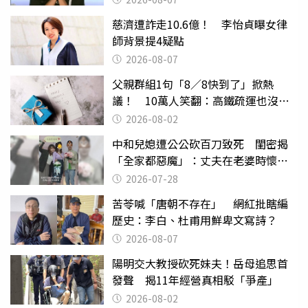
慈濟遭詐走10.6億！ 李怡貞曝女律
師背景提4疑點
2026-08-07
父親群組1句「8／8快到了」掀熱
議！ 10萬人笑翻：高鐵疏運也沒列
父親節
2026-08-02
中和兒媳遭公公砍百刀致死 閨密揭
「全家都惡魔」：丈夫在老婆時懷孕
摔東西
2026-07-28
苦苓喊「唐朝不存在」 網紅批瞎編
歷史：李白、杜甫用鮮卑文寫詩？
2026-08-07
陽明交大教授砍死妹夫！岳母追思首
發聲 揭11年經營真相駁「爭產」
2026-08-02