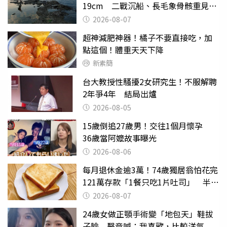
19cm 二戰沉船、長毛象骨骸重見天
日
2026-08-07
超神減肥神器！橘子不要直接吃，加
點這個！體重天天下降
新素簡
台大教授性騷擾2女研究生！不服解聘
2年爭4年 結局出爐
2026-08-05
15歲倒追27歲男！交往1個月懷孕
36歲當阿嬤故事曝光
2026-08-06
每月退休金逾3萬！74歲獨居翁怕花完
121萬存款「1餐只吃1片吐司」 半年
後暴瘦嚇壞女兒
2026-08-07
24歲女做正顎手術變「地包天」鞋拔
子臉 醫竟喊：我喜歡，比較洋氣