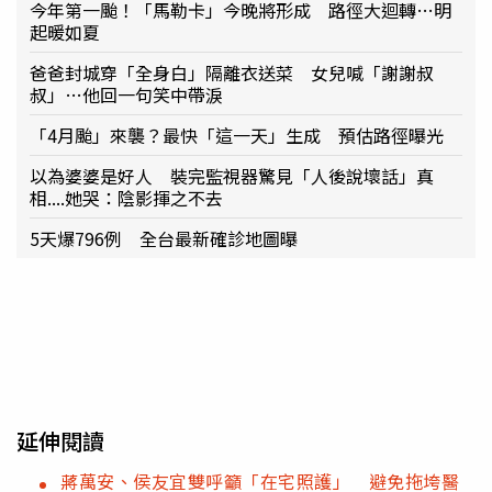
今年第一颱！「馬勒卡」今晚將形成 路徑大迴轉…明
起暖如夏
爸爸封城穿「全身白」隔離衣送菜 女兒喊「謝謝叔
叔」…他回一句笑中帶淚
「4月颱」來襲？最快「這一天」生成 預估路徑曝光
以為婆婆是好人 裝完監視器驚見「人後說壞話」真
相....她哭：陰影揮之不去
5天爆796例 全台最新確診地圖曝
延伸閱讀
蔣萬安、侯友宜雙呼籲「在宅照護」 避免拖垮醫