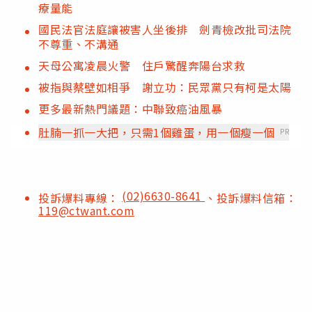
療量能
國民法官法庭讓被害人坐後排 劍青檢改批司法院
不尊重、不溝通
天母公寓凌晨火警 住戶驚醒奔陽台求救
被指與蔡壁如相爭 謝立功：民眾黨只有柯是太陽
更多最新熱門議題：中聯致癌油風暴
肚腩一抓一大把，只需1個雞蛋，用一個瘦一個
PR
(02)6630-8641
投訴爆料專線：
、投訴爆料信箱：
119@ctwant.com