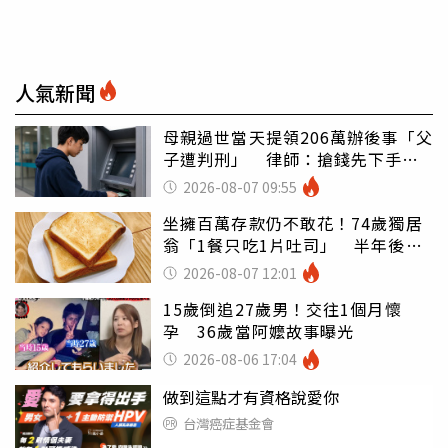
人氣新聞
母親過世當天提領206萬辦後事「父
子遭判刑」 律師：搶錢先下手是
罪
2026-08-07 09:55
坐擁百萬存款仍不敢花！74歲獨居
翁「1餐只吃1片吐司」 半年後暴
瘦嚇壞女兒
2026-08-07 12:01
15歲倒追27歲男！交往1個月懷
孕 36歲當阿嬤故事曝光
2026-08-06 17:04
做到這點才有資格說愛你
台灣癌症基金會