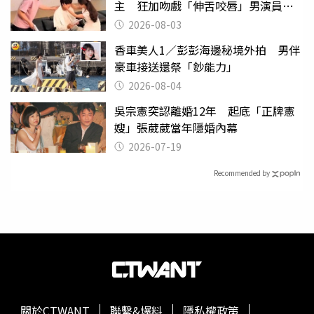
主 狂加吻戲「伸舌咬唇」男演員崩
潰
2026-08-03
香車美人1／彭彭海邊秘境外拍 男伴
豪車接送還祭「鈔能力」
2026-08-04
吳宗憲突認離婚12年 起底「正牌憲
嫂」張葳葳當年隱婚內幕
2026-07-19
Recommended by
關於CTWANT
聯繫&爆料
隱私權政策