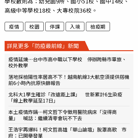
學校數則為：幼兒園9所、國小51校、國中14校、
高級中等學校18校、大專校院36校。
疫情
校園
停課
入境
檢疫期
詳見更多「防疫最前線」新聞
疫情延燒…台中市高中職以下學校 停辦跨縣市畢旅、
校外教學
落地採檢陽性率居高不下！越南航線3大航空須提供搭機
前6小時內抗原快篩報告
北科大1學生確診「改遠距上課」 世新累計6生染疫
「線上教學延至17日」
本土疫情炸鍋…柯文哲下令徵用醫院病床「沒得商
量」 喊話：繼續清零會玩不下去
王浩宇再爆料！柯文哲高雄「華山論壇」脫罩高歌 市
府：已開舉發單