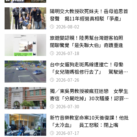
陽明交大教授砍死妹夫！岳母追思首
發聲 揭11年經營真相駁「爭產」
2026-08-02
旅遊變認親！陸男幫台灣遊客拍照
閒聊驚覺「是失聯大伯」奇蹟重逢
2026-07-18
台中女遛狗走斑馬線遭撞亡！母慟
「女兒隨媽祖修行去了」 駕駛過失
致死判9月
2026-07-26
獨／東吳男教授被瘋狂迷戀 女學生
寄信「分屍吃掉」30次騷擾！認罪免
關
2026-07-30
新竹音樂教室命案10天後復課！他批
「太冷血」 員工怒駁：閉上嘴
2026-07-17