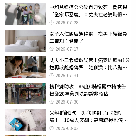
中和兒媳遭公公砍百刀致死 閨密揭
「全家都惡魔」：丈夫在老婆時懷孕
摔東西
2026-07-28
女子入住飯店遇停電 摸黑下樓被員
工告知：倒閉了
2026-07-17
丈夫小三假證做試管！癌妻開庭前1分
鐘再收離婚傳票 她崩潰：比八點檔
還扯
2026-07-31
檳榔攤助攻！85度C騎樓擺桌椅被告
檢翻28年舊判決認證非竊佔
2026-07-30
父親群組1句「8／8快到了」掀熱
議！ 10萬人笑翻：高鐵疏運也沒列
父親節
2026-08-02