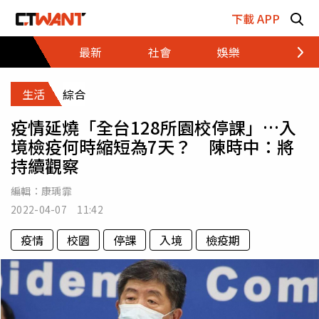
跳至主要內容區塊
下載 APP
最新
社會
娛樂
財經
生活
綜合
疫情延燒「全台128所園校停課」…入
境檢疫何時縮短為7天？ 陳時中：將
持續觀察
編輯：
康瑀霏
2022-04-07 11:42
疫情
校園
停課
入境
檢疫期