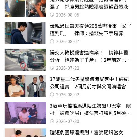
濕了 鄰座男趁熟睡猥褻還疑留體液
2026-08-05
母親過世當天提領206萬辦後事「父子
遭判刑」 律師：搶錢先下手是罪
2026-08-07
陽交大教授殺害連襟案！ 精神科醫
分析「絕非為了爭產」：2年前就已言
行詭異
2026-07-22
37歲星二代男星驚傳陳屍家中！經紀
公司證實 2個月前才與父開演唱會
2026-08-02
3歲童玩搖搖馬遭陌生婦狠甩巴掌 瞎
扯「被罵吃屎」遭法官打臉判5月須入
監
2026-07-30
陸短劇圈爆潛規則！富婆砸錢當女