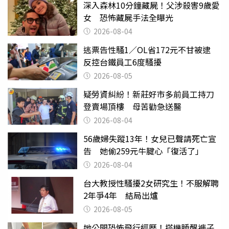
深入森林10分鐘藏屍！父涉殺害9歲愛
女 恐怖藏屍手法全曝光
2026-08-04
逃票告性騷1／OL省172元不甘被逮
反控台鐵員工6度騷擾
2026-08-05
疑勞資糾紛！新莊好市多前員工持刀
登賣場頂樓 母苦勸急送醫
2026-08-04
56歲婦失蹤13年！女兒已聲請死亡宣
告 她偷259元牛腱心「復活了」
2026-08-04
台大教授性騷擾2女研究生！不服解聘
2年爭4年 結局出爐
2026-08-05
她公開恐怖飛行經歷！搭機睡醒褲子