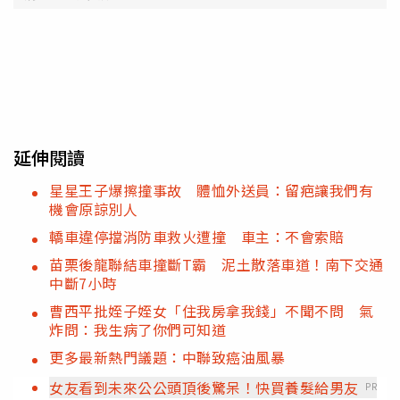
延伸閱讀
星星王子爆擦撞事故 體恤外送員：留疤讓我們有
機會原諒別人
轎車違停擋消防車救火遭撞 車主：不會索賠
苗栗後龍聯結車撞斷T霸 泥土散落車道！南下交通
中斷7小時
曹西平批姪子姪女「住我房拿我錢」不聞不問 氣
炸問：我生病了你們可知道
更多最新熱門議題：中聯致癌油風暴
女友看到未來公公頭頂後驚呆！快買養髮給男友
PR