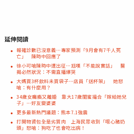
延伸閱讀
報確診數已沒意義…專家預測「9月會有7千人死
亡」 陳時中回應了
徐小可嗆陳時中遭出征…尪嘆「不能說實話」 醫
揭必然狀況：不需直播爆哭
大媽買3杯飲料未買袋子…店員「送杯架」 她怒
嗆：有什麼用？
34歲女癱瘓又離婚 靠大17歲閨蜜撮合「嫁給她兒
子」…好友變婆婆
更多最新熱門議題：熊本7.1強震
打開物資包全是劣質肉 上海民眾收到「噁心豬奶
頭」怒嗆：狗吃了也會吃出病！