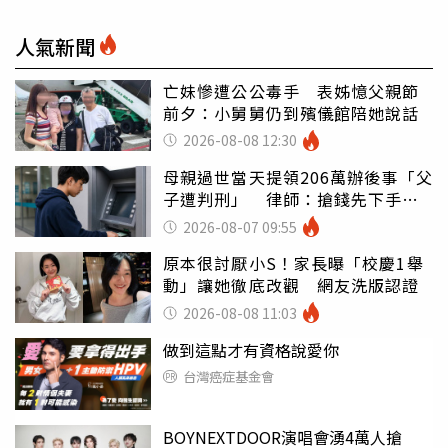
人氣新聞
亡妹慘遭公公毒手 表姊憶父親節
前夕：小舅舅仍到殯儀館陪她說話
2026-08-08 12:30
母親過世當天提領206萬辦後事「父
子遭判刑」 律師：搶錢先下手是
罪
2026-08-07 09:55
原本很討厭小S！家長曝「校慶1舉
動」讓她徹底改觀 網友洗版認證
2026-08-08 11:03
做到這點才有資格說愛你
台灣癌症基金會
BOYNEXTDOOR演唱會湧4萬人搶