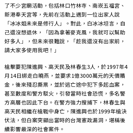
了不少宮廟活動，包括林口竹林寺、南崁五福宮、
新港奉天宮等，先前在活動上遇到一位出家人說
「冰冰姐未來是修行人」。對此，白冰冰坦言，自
己還沒想退休，「因為拿著麥克風，我就可以幫助
好多人」，但未來很難說，「趁我還沒有出家前，
請大家多使用我吧！」
槍擊要犯陳進興、高天民及林春生3人，於1997年4
月14日綁走白曉燕，並要求1億3000萬元的天價贖
金，後來殘忍撕票，並於逃亡途中犯下多起血案，
甚至數度和警方駁火，引發當時社會恐慌，多名警
方高層也因此下台。在警方強力搜捕下，林春生與
高天民相繼在槍戰中身亡，陳進興也於1999年槍決
伏法，但白案突顯出當時的台灣憲政漏洞，堪稱後
續影響最深的社會案件。