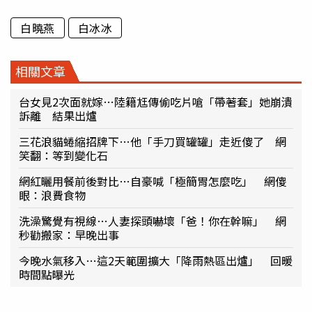
白曉燕
白冰冰
相關文章
台女見2次面就嫁…陸籍尪傳偷吃片嗆「帶著套」她崩潰
訴離 結果出爐
三花浪貓蜷縮招牌下…他「手刀買罐罐」走近傻了 網
笑翻：等到變化石
網紅曬用餐前後對比…自豪喊「極簡胃怎麼吃」 網傻
眼：浪費食物
洗澡驚覺有視線…人妻探頭嚇壞「爸！你在幹嘛」 網
秒勸搬家：早晚出事
今晚水氣移入…這2天範圍擴大「降雨熱區出爐」 回暖
時間點曝光