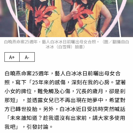
白曉燕命案25週年，藝人白冰冰日前曬出母女合照。（圖／翻攝自白
冰冰（白雪嬅）臉書）
A+
A-
白曉燕命案25週年，藝人白冰冰日前曬出母女合
照，寫下「25年來的感傷，深刻在我的心房。望著
小女的牌位，難免觸及心傷，冗長的歲月，卻是剎
那短」，並透露女兒已不再出現在她夢中，希望對
方已轉世投胎。另外，白冰冰近日受訪時突然喊話
「未來誰知道？趁我還沒有出家前，請大家多使用
我吧」，引發討論。