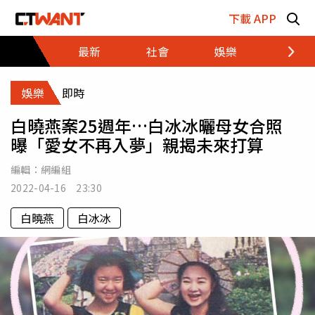
跳至主要內容區塊
下載 APP
最新
社會
娛樂
財經
娛樂
即時
白曉燕案25週年…白冰冰曬母女合照
曝「愛女不再入夢」親揭未來打算
編輯：
網編組
2022-04-16 23:30
白曉燕
白冰冰