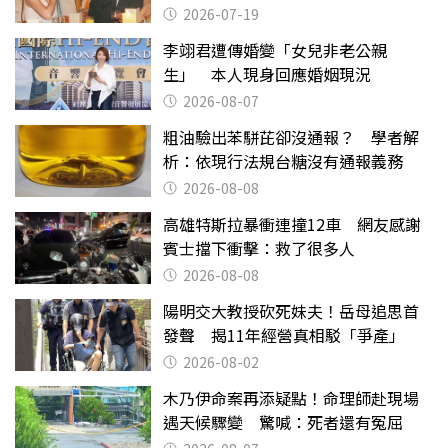
2026-07-19
李翊君遭傳婚變「女兒非老公親
生」 本人現身回應婚姻現況
2026-08-07
粗油驗出苯駢芘卻沒通報？ 學者解
析：依現行法規台糖沒有通報義務
2026-08-08
高雄特斯拉暴衝連撞12車 網友感謝
賓士擋下衝擊：救了很多人
2026-08-08
陽明交大教授砍死妹夫！岳母追思首
發聲 揭11年經營真相駁「爭產」
2026-08-02
木乃伊命案再添疑點！命理師赴現場
遇天候驟變 驚喊：死者還有冤屈