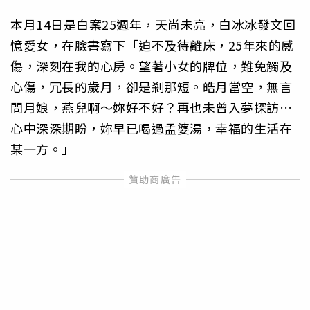
本月14日是白案25週年，天尚未亮，白冰冰發文回
憶愛女，在臉書寫下「迫不及待離床，25年來的感
傷，深刻在我的心房。望著小女的牌位，難免觸及
心傷，冗長的歲月，卻是剎那短。皓月當空，無言
問月娘，燕兒啊～妳好不好？再也未曾入夢探訪…
心中深深期盼，妳早已喝過孟婆湯，幸福的生活在
某一方。」