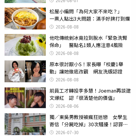
2026-08-07
松屋小編問「為何大家不來吃？」
一票人點出3大問題：滿手好牌打到爛
2026-08-08
他吃傳統剉冰竟拉到脫水「緊急洗腎
保命」 醫點名1類人應注意4風險
2026-08-08
原本很討厭小S！家長曝「校慶1舉
動」讓她徹底改觀 網友洗版認證
2026-08-08
前員工才轉投李多慧！Joeman再談建
文爆紅 認「很清楚他的價值」
2026-08-06
獨／東吳男教授被瘋狂迷戀 女學生
寄信「分屍吃掉」30次騷擾！認罪免
關
2026-07-30