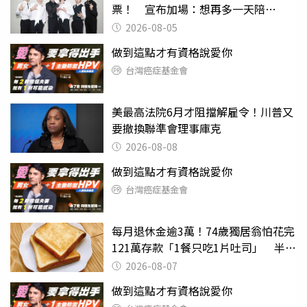
票！ 宣布加場：想再多一天陪
ONEDOOR
2026-08-05
做到這點才有資格說愛你
台灣癌症基金會
美最高法院6月才阻擋解雇令！川普又
要撤換聯準會理事庫克
2026-08-08
做到這點才有資格說愛你
台灣癌症基金會
每月退休金逾3萬！74歲獨居翁怕花完
121萬存款「1餐只吃1片吐司」 半年
後暴瘦嚇壞女兒
2026-08-07
做到這點才有資格說愛你