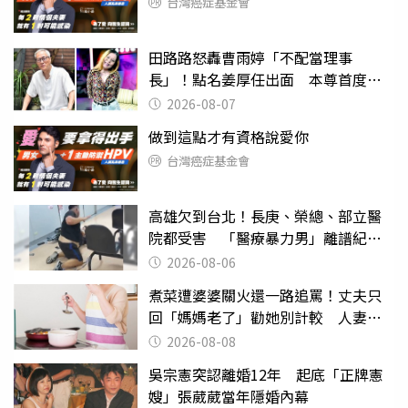
台灣癌症基金會
田路路怒轟曹雨婷「不配當理事
長」！點名姜厚任出面 本尊首度回
應了
2026-08-07
做到這點才有資格說愛你
台灣癌症基金會
高雄欠到台北！長庚、榮總、部立醫
院都受害 「醫療暴力男」離譜紀錄
曝光
2026-08-06
煮菜遭婆婆關火還一路追罵！丈夫只
回「媽媽老了」勸她別計較 人妻超
崩潰：我像台傭
2026-08-08
吳宗憲突認離婚12年 起底「正牌憲
嫂」張葳葳當年隱婚內幕