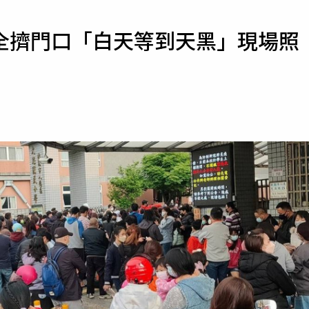
寵物
全擠門口「白天等到天黑」現場照
運勢
運動
梅酒