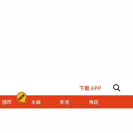
下載 APP
國際
永續
影音
專題