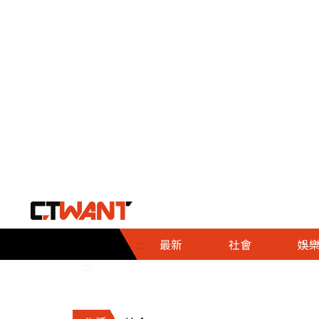
社會首頁
娛樂首頁
財經首頁
政
:::
最新
社會
娛
時事
即時
熱線
:::
直擊
大條
人物
調查
專題
３Ｃ