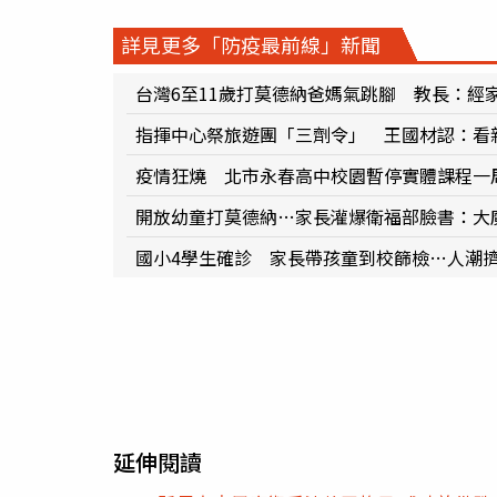
詳見更多「防疫最前線」新聞
台灣6至11歲打莫德納爸媽氣跳腳 教長：經
指揮中心祭旅遊團「三劑令」 王國材認：看
疫情狂燒 北市永春高中校園暫停實體課程一
開放幼童打莫德納…家長灌爆衛福部臉書：大
國小4學生確診 家長帶孩童到校篩檢…人潮
延伸閱讀