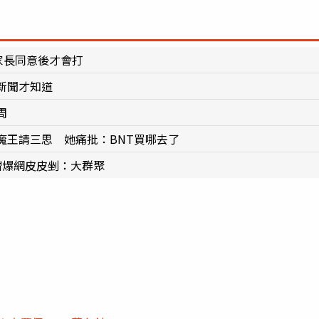
家長同意後才會打
新聞才知道
周
魔王請三思 她痛批：BNT買哪去了
擠爆網皮皮剉：大群聚