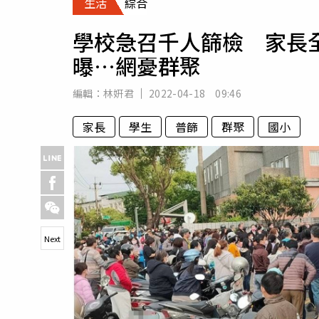
生活
綜合
人物
汽車
學校急召千人篩檢 家長
專欄
曝…網憂群聚
房產新勢力
編輯：
林姸君
2022-04-18 09:46
家長
學生
普篩
群聚
國小
Next