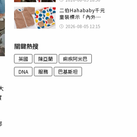
除：我看不起你
二伯Hahababy千元
童裝標示「內外層
皆純棉」 SGS檢
2026-08-05 12:15
測證明：內裡100%
聚酯纖維
關鍵熱搜
英國
陳亞蘭
痢疾阿米巴
DNA
服務
巴基斯坦
大
實
部