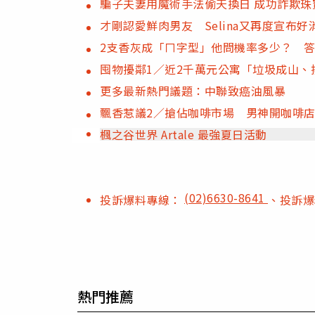
騙子夫妻用魔術手法偷天換日 成功詐欺珠寶
才剛認愛鮮肉男友 Selina又再度宣布好
2支香灰成「ㄇ字型」他問機率多少？ 
囤物擾鄰1／近2千萬元公寓「垃圾成山、
更多最新熱門議題：中聯致癌油風暴
飄香惹議2／搶佔咖啡市場 男神開咖啡
楓之谷世界 Artale 最強夏日活動
(02)6630-8641
投訴爆料專線：
、投訴
熱門推薦