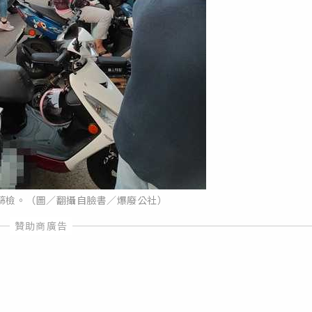
篩檢。（圖／翻攝自臉書／爆廢公社）