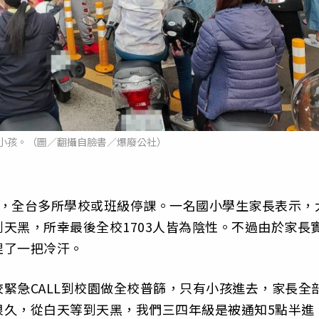
小孩。（圖／翻攝自臉書／爆廢公社）
診，全台多所學校或班級停課。一名國小學生家長表示，
天黑，所幸最後全校1703人皆為陰性。不過由於家長
捏了一把冷汗。
緊急CALL到校園做全校普篩，只有小孩進去，家長全
很久，從白天等到天黑，我們三四年級是被通知5點半進