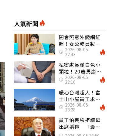
人氣新聞
開會照意外變網紅
照！女公務員妝容
2026-08-05
掀2千則留言 本人
22:43
怒嗆：化妝有錯嗎
私密處長滿白色小
顆粒！20歲男崩潰
2026-08-05
求診 醫曝5大真相
22:10
別再誤會
暖心台灣超人！富
士山小屋員工求助
2026-08-05
「想活下去」 山
13:28
友狂背物資上山：
台灣真的是寶島
員工怕丟臉拒讓母
出席婚禮 「最愛
發錢老闆」震怒開
2026-08-05 18:50