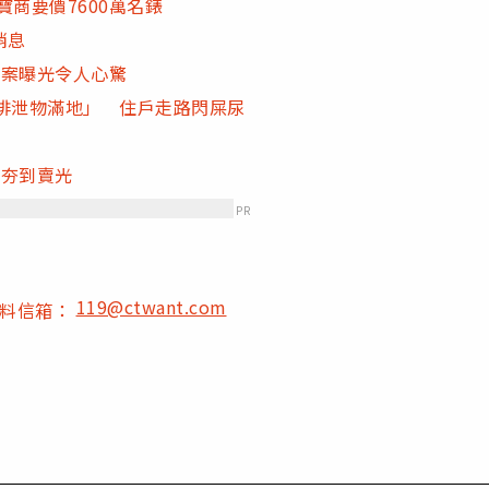
商要價7600萬名錶
消息
答案曝光令人心驚
排泄物滿地」 住戶走路閃屎尿
店夯到賣光
PR
119@ctwant.com
爆料信箱：