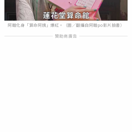
阿翰化身「算命阿姨」爆紅。（圖／翻攝自阿翰po影片臉書）