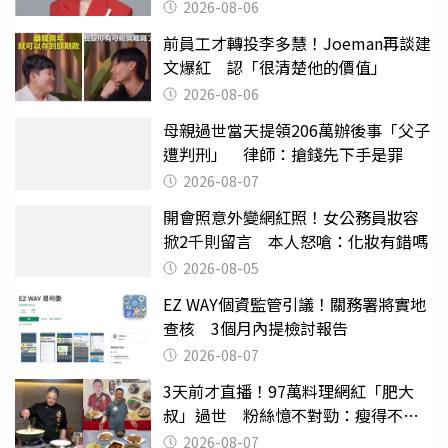
2026-08-06
前員工才轉投李多慧！Joeman再談建
文爆紅 認「很清楚他的價值」
2026-08-06
母親過世當天提領206萬辦後事「父子
遭判刑」 律師：搶錢先下手是罪
2026-08-07
開會照意外變網紅照！女公務員妝容
掀2千則留言 本人怒嗆：化妝有錯嗎
2026-08-05
EZ WAY個資監管引議！關務署將實地
查核 3個月內提檢討報告
2026-08-07
3天前才直播！97萬料理網紅「肥大
叔」過世 粉絲憶不對勁：瘦得不合
理
2026-08-07