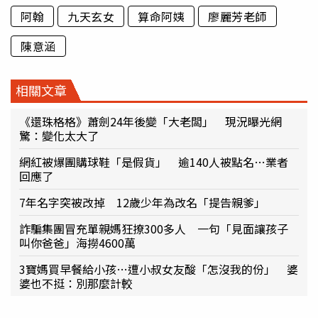
阿翰
九天玄女
算命阿姨
廖麗芳老師
陳意涵
相關文章
《還珠格格》蕭劍24年後變「大老闆」 現況曝光網
驚：變化太大了
網紅被爆團購球鞋「是假貨」 逾140人被點名…業者
回應了
7年名字突被改掉 12歲少年為改名「提告親爹」
詐騙集團冒充單親媽狂撩300多人 一句「見面讓孩子
叫你爸爸」海撈4600萬
3寶媽買早餐給小孩…遭小叔女友酸「怎沒我的份」 婆
婆也不挺：別那麼計較