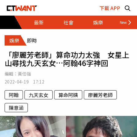
跳至主要內容區塊
下載 APP
最新
社會
娛樂
財經
娛樂
即時
「廖麗芳老師」算命功力太強 女星上
山尋找九天玄女…阿翰46字神回
編輯：
黃任強
2022-04-19 17:12
阿翰
九天玄女
算命阿姨
廖麗芳老師
陳意涵