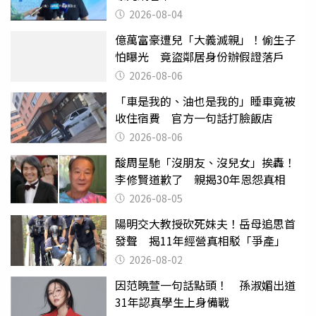
2026-08-04
億萬富豪遭兒「大義滅親」！偷生子
怕曝光 竟盜鄰居身份辦假證落戶
2026-08-06
「車是我的、油也是我的」睡車竟被
收住宿費 官方一句話打臉飯店
2026-08-06
酸周星馳「沒朋友、沒兒女」挨轟！
李修賢道歉了 親揭30年恩怨真相
2026-08-05
陽明交大教授砍死妹夫！岳母追思首
發聲 揭11年經營真相駁「爭產」
2026-08-02
因范曉萱一句話點頭！ 孫淑媚出道
31年認真學生上身備戰