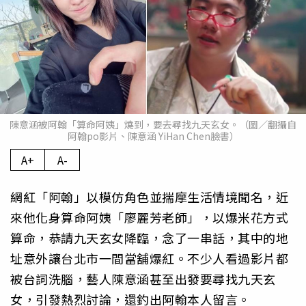
陳意涵被阿翰「算命阿姨」燒到，要去尋找九天玄女。（圖／翻攝自
阿翰po影片、陳意涵 YiHan Chen臉書）
A+
A-
網紅「阿翰」以模仿角色並揣摩生活情境聞名，近
來他化身算命阿姨「廖麗芳老師」，以爆米花方式
算命，恭請九天玄女降臨，念了一串話，其中的地
址意外讓台北市一間當舖爆紅。不少人看過影片都
被台詞洗腦，藝人陳意涵甚至出發要尋找九天玄
女，引發熱烈討論，還釣出阿翰本人留言。