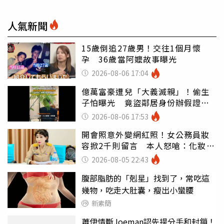
人氣新聞
15歲倒追27歲男！交往1個月懷
孕 36歲當阿嬤故事曝光
2026-08-06 17:04
億萬富豪遭兒「大義滅親」！偷生
子怕曝光 竟盜鄰居身份辦假證落
戶
2026-08-06 17:53
開會照意外變網紅照！女公務員妝
容掀2千則留言 本人怒嗆：化妝有
錯嗎
2026-08-05 22:43
腹部脂肪的「剋星」找到了，常吃這
幾物，吃走大肚囊，瘦出小蠻腰
新素簡
蕭伊情斷Joeman認先提分手和封鎖！