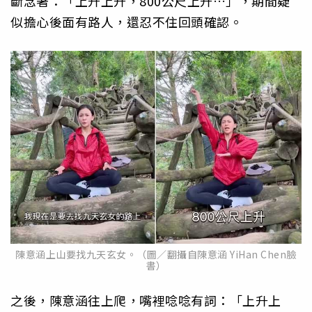
斷念著：「上升上升，800公尺上升…」，期間疑
似擔心後面有路人，還忍不住回頭確認。
陳意涵上山要找九天玄女。（圖／翻攝自陳意涵 YiHan Chen臉
書）
之後，陳意涵往上爬，嘴裡唸唸有詞：「上升上