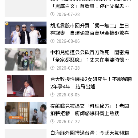
「黑底白文」首發聲：停止父權思維
物化女性
2026-07-28
胡瓜靠股市回升買「獨一無二」生日
禮寵妻 自爆偷拿百萬現金搞砸驚喜
2026-08-06
中和兒媳遭公公砍百刀致死 閨密揭
「全家都惡魔」：丈夫在老婆時懷孕
摔東西
2026-07-28
台大教授性騷擾2女研究生！不服解聘
2年爭4年 結局出爐
2026-08-05
提離職竟被逼交「料理秘方」！老闆
扣薪拒發 廚師怒爆料衝上熱搜
2026-07-22
白海豚外圍掃過台灣！今起天氣轉趨