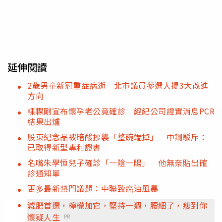
延伸閱讀
2歲男童新冠重症病逝 北市議員參選人提3大改進
方向
粿粿剛宣布懷孕老公竟確診 經紀公司證實消息PCR
結果出爐
股東紀念品被暗酸抄襲「整碗端掉」 中鋼駁斥：
已取得新型專利證書
名嘴朱學恒兒子確診「一陰一陽」 他無奈貼出確
診通知單
更多最新熱門議題：中聯致癌油風暴
減肥首選，檸檬加它，堅持一週，腰細了，瘦到你
懷疑人生
PR