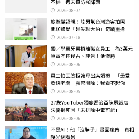
不穩 週末慎防強降雨
2026-08-07
旅遊變認親！陸男幫台灣遊客拍照
閒聊驚覺「是失聯大伯」奇蹟重逢
2026-07-18
獨／學霸牙醫槓離職女員工 為3萬元
筆電互控侵占、誣告！他慘勝
2026-08-06
員工怕丟臉拒讓母出席婚禮 「最愛
發錢老闆」震怒開除：我看不起你
2026-08-05
27歲YouTuber獨旅喬治亞陳屍飯店
法醫揭死因「未排除中毒可能」
2026-08-06
不是AI！他「沒脖子」畫面瘋傳 真相
曝光網看呆