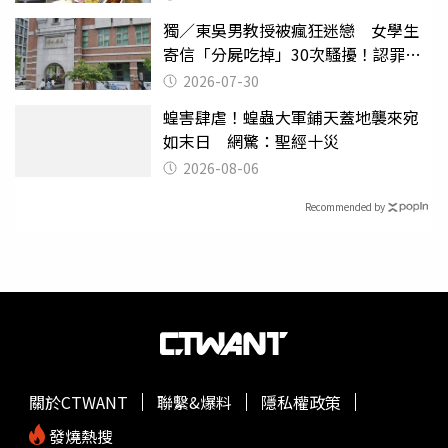
獨／東吳男教授被瘋狂迷戀 女學生
寄信「分屍吃掉」30次騷擾！認罪免
關
2026-07-30
蝗害肆虐！蝗蟲大軍鋪天蓋地襲來宛
如末日 網驚：聖經十災
2026-08-06
Recommended by
關於CTWANT
聯繫&爆料
隱私權政策
發燒熱搜