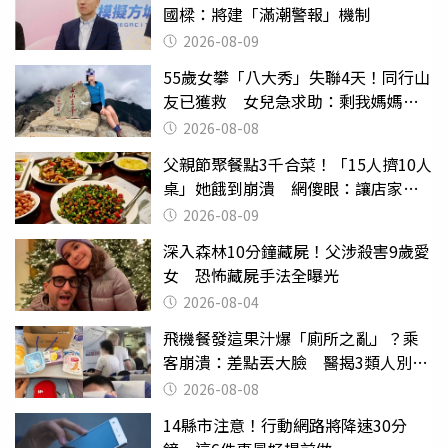
國樑：將建「滿潮警報」機制
2026-08-09
55歲女攀「八大秀」失聯4天！同行山
友已獲救 女兒急求助：剩我媽媽還
沒找到
2026-08-08
父親節聚餐點3千合菜！「15人擠10人
桌」她餓到崩潰 網傻眼：讓店家看
笑話
2026-08-09
深入森林10分鐘藏屍！父涉殺害9歲愛
女 恐怖藏屍手法全曝光
2026-08-04
飛機餐發這果汁爆「廁所之亂」？乘
客崩潰：差點丟大臉 醫揭3類人別亂
喝
2026-08-08
14縣市注意！行動網路將降速30分