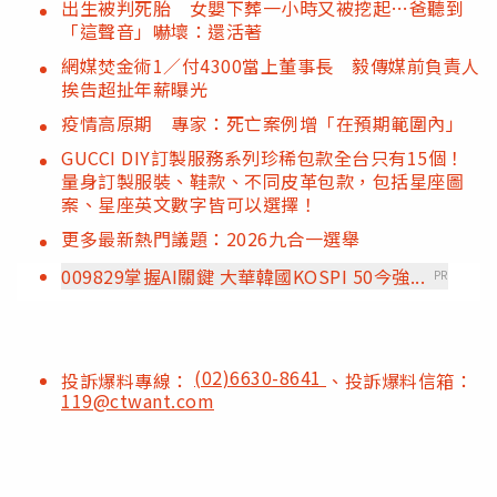
出生被判死胎 女嬰下葬一小時又被挖起…爸聽到
「這聲音」嚇壞：還活著
網媒焚金術1／付4300當上董事長 毅傳媒前負責人
挨告超扯年薪曝光
疫情高原期 專家：死亡案例增「在預期範圍內」
GUCCI DIY訂製服務系列珍稀包款全台只有15個！
量身訂製服裝、鞋款、不同皮革包款，包括星座圖
案、星座英文數字皆可以選擇！
更多最新熱門議題：2026九合一選舉
009829掌握AI關鍵 大華韓國KOSPI 50今強...
PR
(02)6630-8641
投訴爆料專線：
、投訴爆料信箱：
119@ctwant.com