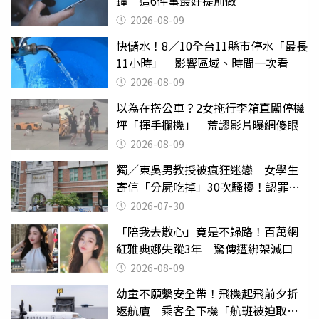
鐘 這6件事最好提前做
2026-08-09
快儲水！8／10全台11縣市停水「最長
11小時」 影響區域、時間一次看
2026-08-09
以為在搭公車？2女拖行李箱直闖停機
坪「揮手攔機」 荒謬影片曝網傻眼
2026-08-09
獨／東吳男教授被瘋狂迷戀 女學生
寄信「分屍吃掉」30次騷擾！認罪免
關
2026-07-30
「陪我去散心」竟是不歸路！百萬網
紅雅典娜失蹤3年 驚傳遭綁架滅口
2026-08-09
幼童不願繫安全帶！飛機起飛前夕折
返航廈 乘客全下機「航班被迫取