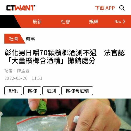
跳至主要內容區塊
下載 APP
最新
社會
娛樂
財經
社會
時事
彰化男日嚼70顆檳榔酒測不過 法官認
「大量檳榔含酒精」撤銷處分
記者：
陳孟萱
2022-05-26 11:51
彰化
檳榔
酒測
檳榔含酒精