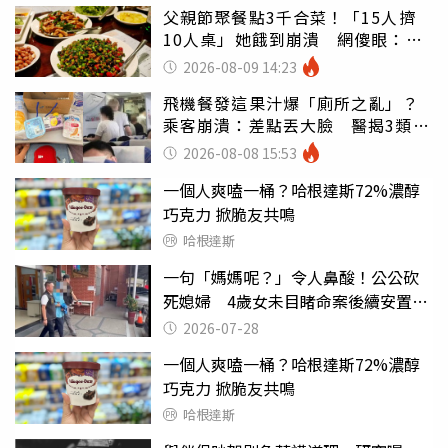
父親節聚餐點3千合菜！「15人擠
10人桌」她餓到崩潰 網傻眼：讓
店家看笑話
2026-08-09 14:23
飛機餐發這果汁爆「廁所之亂」？
乘客崩潰：差點丟大臉 醫揭3類人
別亂喝
2026-08-08 15:53
一個人爽嗑一桶？哈根達斯72%濃醇
巧克力 掀脆友共鳴
哈根達斯
一句「媽媽呢？」令人鼻酸！公公砍
死媳婦 4歲女未目睹命案後續安置出
爐
2026-07-28
一個人爽嗑一桶？哈根達斯72%濃醇
巧克力 掀脆友共鳴
哈根達斯