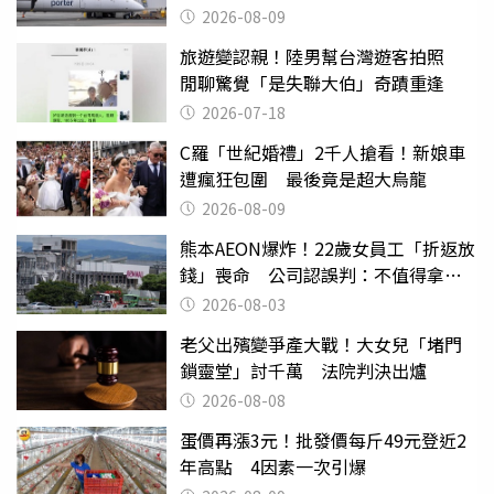
消」
2026-08-09
旅遊變認親！陸男幫台灣遊客拍照
閒聊驚覺「是失聯大伯」奇蹟重逢
2026-07-18
C羅「世紀婚禮」2千人搶看！新娘車
遭瘋狂包圍 最後竟是超大烏龍
2026-08-09
熊本AEON爆炸！22歲女員工「折返放
錢」喪命 公司認誤判：不值得拿命
換
2026-08-03
老父出殯變爭產大戰！大女兒「堵門
鎖靈堂」討千萬 法院判決出爐
2026-08-08
蛋價再漲3元！批發價每斤49元登近2
年高點 4因素一次引爆