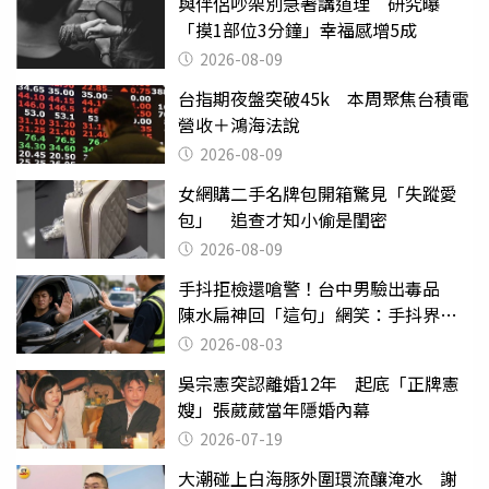
與伴侶吵架別急著講道理 研究曝
「摸1部位3分鐘」幸福感增5成
2026-08-09
台指期夜盤突破45k 本周聚焦台積電
營收＋鴻海法說
2026-08-09
女網購二手名牌包開箱驚見「失蹤愛
包」 追查才知小偷是閨密
2026-08-09
手抖拒檢還嗆警！台中男驗出毒品
陳水扁神回「這句」網笑：手抖界權
威
2026-08-03
吳宗憲突認離婚12年 起底「正牌憲
嫂」張葳葳當年隱婚內幕
2026-07-19
大潮碰上白海豚外圍環流釀淹水 謝