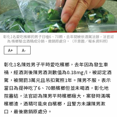
彰化1名愛吃檳榔的男子日嗑6、70顆，去年間被依酒駕法辦，法官認
為 檳榔驗出酒精成分銷，撤銷原處分。（示意圖／報系資料照）
A+
A-
彰化1名陳姓男子平時愛吃檳榔，去年因為發生車
禍，經酒測後陳男酒測數值為0.18mg/l，被認定酒
駕，被開罰3萬元且吊扣駕照1年。陳男不服，表示
當日為提神吃了6、70顆檳榔但並未喝酒，彰化地
院審結，法官認為陳男平時檳榔癮大，案發時滿嘴
檳榔渣，酒精可能來自檳榔，且警方未讓陳男漱
口，最後撤銷原處分。