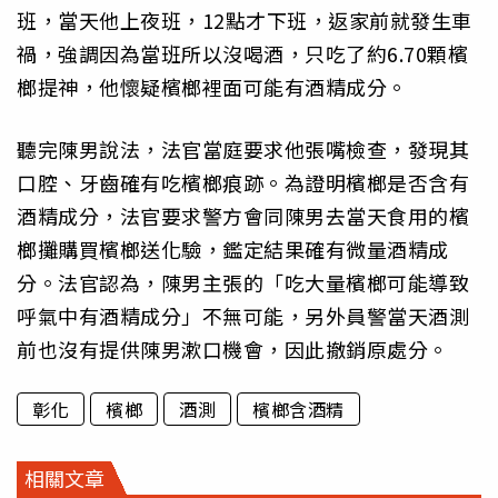
班，當天他上夜班，12點才下班，返家前就發生車
禍，強調因為當班所以沒喝酒，只吃了約6.70顆檳
榔提神，他懷疑檳榔裡面可能有酒精成分。
聽完陳男說法，法官當庭要求他張嘴檢查，發現其
口腔、牙齒確有吃檳榔痕跡。為證明檳榔是否含有
酒精成分，法官要求警方會同陳男去當天食用的檳
榔攤購買檳榔送化驗，鑑定結果確有微量酒精成
分。法官認為，陳男主張的「吃大量檳榔可能導致
呼氣中有酒精成分」不無可能，另外員警當天酒測
前也沒有提供陳男漱口機會，因此撤銷原處分。
彰化
檳榔
酒測
檳榔含酒精
相關文章