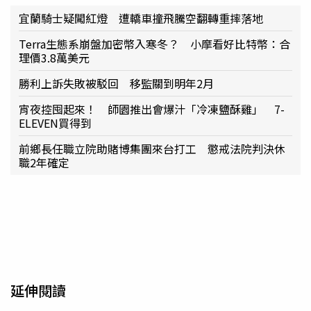
宜蘭騎士疑闖紅燈 遭轎車撞飛騰空翻轉重摔落地
Terra生態系崩盤加密幣入寒冬？ 小摩看好比特幣：合
理價3.8萬美元
勝利上訴失敗被駁回 移監關到明年2月
宵夜控囤起來！ 師園推出會爆汁「冷凍鹽酥雞」 7-
ELEVEN買得到
前鄉長任職立院助賭博集團來台打工 懲戒法院判決休
職2年確定
延伸閱讀