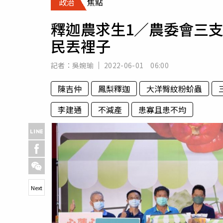
政治
焦點
人物
汽車
釋迦農求生1／農委會三
專欄
民丟裡子
房產新勢力
記者：
吳婉瑜
2022-06-01 06:00
陳吉仲
鳳梨釋迦
大洋臀紋粉蚧蟲
李建通
不減產
患寡且患不均
Next