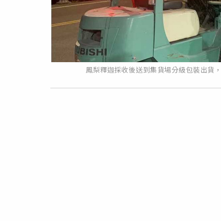
鳳梨釋迦採收後送到集貨場分級包裝出貨