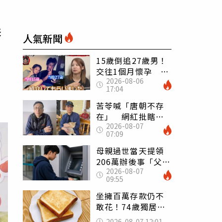
農
人氣新聞
15歲倒追27歲男！
交往1個月懷孕 36
2026-08-06
歲當阿嬤故事曝光
17:04
苦苓喊「唐朝不存
在」 網紅批瞎編
2026-08-07
歷史：李白、杜甫
07:09
用鮮卑文寫詩？
母親過世當天提領
206萬辦後事「父子
2026-08-07
遭判刑」 律師：
09:55
搶錢先下手是罪
坐擁百萬存款仍不
敢花！74歲獨居翁
「1餐只吃1片吐
2026-08-07 12:01