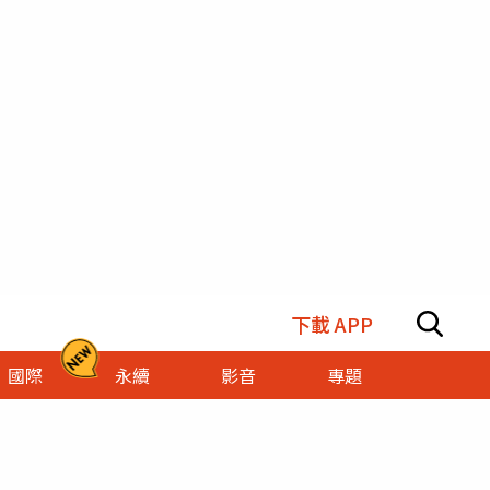
下載 APP
國際
永續
影音
專題