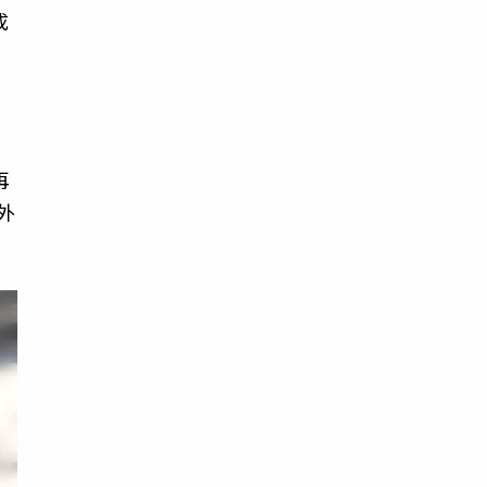
成
」
再
外