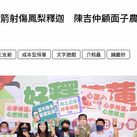
寵物
支箭射傷鳳梨釋迦 陳吉仲顧面子
運勢
運動
梅酒
三支箭
成本型保單
文字遊戲
介殼蟲
饒慶鈴