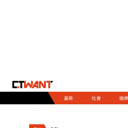
社會首頁
娛樂首頁
財經首頁
政
:::
最新
社會
娛
時事
即時
熱線
:::
直擊
大條
人物
調查
專題
３Ｃ