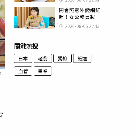
司」 半年後暴瘦
開會照意外變網紅
嚇壞女兒
照！女公務員妝容
掀2千則留言 本人
2026-08-05 22:43
怒嗆：化妝有錯嗎
關鍵熱搜
日本
老翁
獨旅
鈺達
血管
畢業
配
出
民
低