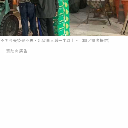
，不同今天榮景不再，出貨量大減一半以上。（圖／讀者提供）