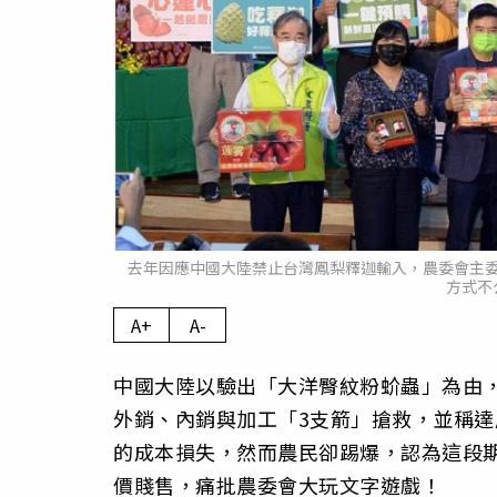
去年因應中國大陸禁止台灣鳳梨釋迦輸入，農委會主
方式不
A+
A-
中國大陸以驗出「大洋臀紋粉蚧蟲」為由
外銷、內銷與加工「3支箭」搶救，並稱
的成本損失，然而農民卻踢爆，認為這段
價賤售，痛批農委會大玩文字遊戲！