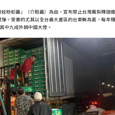
臀紋粉蚧蟲」（介殼蟲）為由，宣布禁止台灣鳳梨釋迦
撼彈。受害的尤其以全台最大產區的台東縣為甚，每年
噸，其中九成外銷中國大陸。