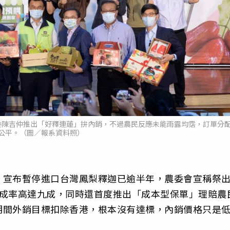
委陳吉仲推出「好釋連蓮」拚內銷，不過農民反應未能雨露均霑，訂單分
公平。（圖／報系資料照）
，宣布暫停進口台灣鳳梨釋迦已逾半年，農委會宣稱祭
達成率高達九成，同時還首度推出「成本型保單」理賠農
期間外銷目標扣除香港，根本沒有達標，內銷價格只是