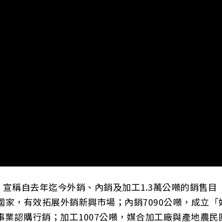
宣稱自去年迄今外銷、內銷及加工1.3萬公噸的銷售目
國家，有效拓展外銷新興市場；內銷7090公噸，成立「
事業認購行銷；加工1007公噸，媒合加工廠與產地農民