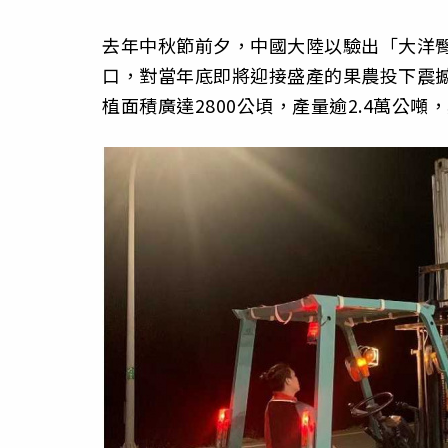
去年中秋節前夕，中國大陸以驗出「大洋
口，對當年底即將迎接盛產的果農投下震
植面積廣達2800公頃，產量逾2.4萬公