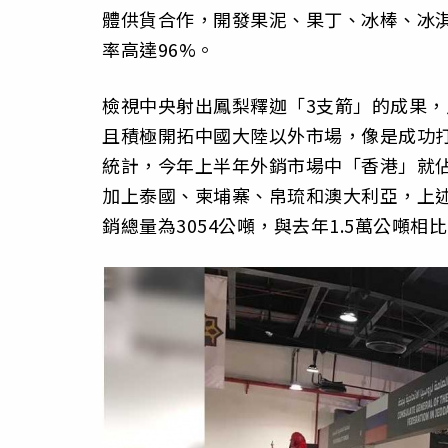
體供貨合作，開發果泥、果丁、冰棒、冰淇
率高達96%。
檢視中央射出鳳梨釋迦「3支箭」的成果，
且積極開拓中國大陸以外市場，像是成功
統計，今年上半年外銷市場中「香港」就佔
加上泰國、柬埔寨、帛琉和澳大利亞，上述
銷總量為3054公噸，與去年1.5萬公噸相