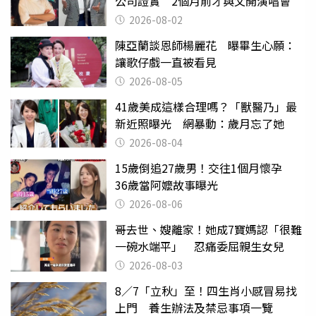
公司證實 2個月前才與父開演唱會
2026-08-02
陳亞蘭談恩師楊麗花 曝畢生心願：
讓歌仔戲一直被看見
2026-08-05
41歲美成這樣合理嗎？「獸醫乃」最
新近照曝光 網暴動：歲月忘了她
2026-08-04
15歲倒追27歲男！交往1個月懷孕
36歲當阿嬤故事曝光
2026-08-06
哥去世、嫂離家！她成7寶媽認「很難
一碗水端平」 忍痛委屈親生女兒
2026-08-03
8／7「立秋」至！四生肖小感冒易找
上門 養生辦法及禁忌事項一覽