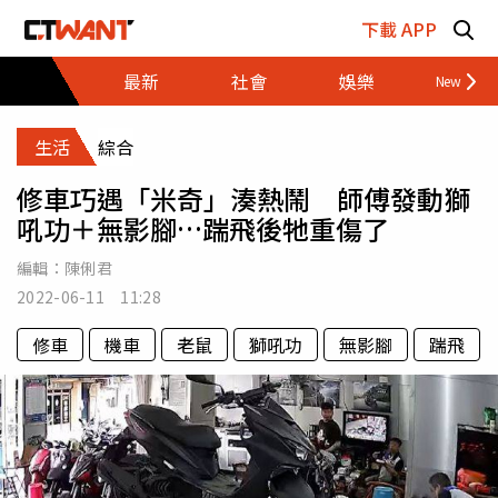
跳至主要內容區塊
下載 APP
最新
社會
娛樂
財經
生活
綜合
修車巧遇「米奇」湊熱鬧 師傅發動獅
吼功＋無影腳…踹飛後牠重傷了
編輯：
陳俐君
2022-06-11 11:28
修車
機車
老鼠
獅吼功
無影腳
踹飛