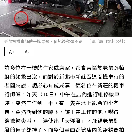
老鼠被機車師傅一腳踹飛，倒地後動彈不得。（圖／取自爆料公社）
A+
A-
許多位在一樓的住家或店家，都會苦惱於老鼠跟蟑
螂的頻繁出沒，而對於新北市新莊區這間機車行的
老闆來說，想必心有戚戚焉。這名位在新莊的機車
行師傅，昨天（10日）中午在店內進行維修機車
時，突然工作到一半，有一隻在地上亂竄的小老
鼠，突然衝到他的腳下，讓正在工作的他，嚇得一
邊驚聲尖叫，一邊使出「天殘腳」，飛踢老鼠到一
腳的鞋子都掉了。而整個畫面都被店內的監視器拍