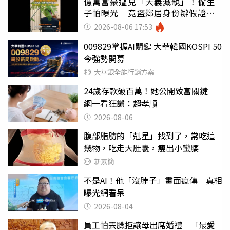
億萬富豪遭兒「大義滅親」！偷生
子怕曝光 竟盜鄰居身份辦假證落
戶
2026-08-06 17:53
009829掌握AI關鍵 大華韓國KOSPI 50
今強勢開募
大華銀全能行銷方案
24歲存款破百萬！她公開致富關鍵
網一看狂讚：超孝順
2026-08-06
腹部脂肪的「剋星」找到了，常吃這
幾物，吃走大肚囊，瘦出小蠻腰
新素簡
不是AI！他「沒脖子」畫面瘋傳 真相
曝光網看呆
2026-08-04
員工怕丟臉拒讓母出席婚禮 「最愛