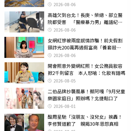
2026-08-06
高雄欠到台北！長庚、榮總、部立醫
院都受害 「醫療暴力男」離譜紀錄
曝光
2026-08-06
女網紅慘被兩度感情詐騙！前夫假割
頸詐光200萬再遇假富商「養套殺
2000萬」
2026-08-06
開會照意外變網紅照！女公務員妝容
掀2千則留言 本人怒嗆：化妝有錯嗎
2026-08-05
二伯品牌抄襲風暴！蔡阿嘎「9月兒童
樂園家庭日」照辦嗎？北捷鬆口了
2026-08-01
酸周星馳「沒朋友、沒兒女」挨轟！
李修賢道歉了 親揭30年恩怨真相