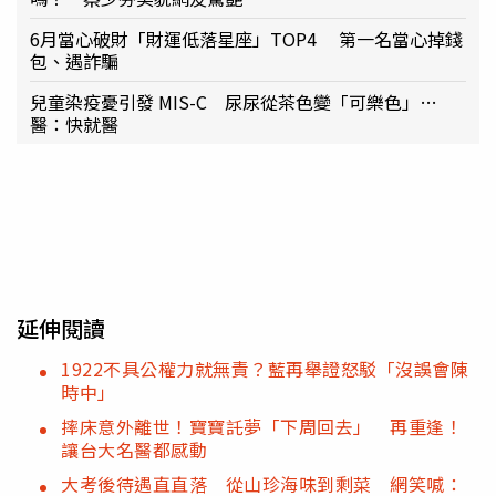
6月當心破財「財運低落星座」TOP4 第一名當心掉錢
包、遇詐騙
兒童染疫憂引發 MIS-C 尿尿從茶色變「可樂色」…
醫：快就醫
延伸閱讀
1922不具公權力就無責？藍再舉證怒駁「沒誤會陳
時中」
摔床意外離世！寶寶託夢「下周回去」 再重逢！
讓台大名醫都感動
大考後待遇直直落 從山珍海味到剩菜 網笑喊：