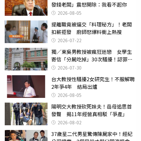
發錢老闆」震怒開除：我看不起你
2026-08-05
提離職竟被逼交「料理秘方」！老闆
扣薪拒發 廚師怒爆料衝上熱搜
2026-07-22
獨／東吳男教授被瘋狂迷戀 女學生
寄信「分屍吃掉」30次騷擾！認罪免
關
2026-07-30
台大教授性騷擾2女研究生！不服解聘
2年爭4年 結局出爐
2026-08-05
陽明交大教授砍死妹夫！岳母追思首
發聲 揭11年經營真相駁「爭產」
2026-08-02
37歲星二代男星驚傳陳屍家中！經紀