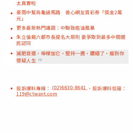
太真實啦
豪雨中幫烏龜過馬路 善心網友買彩券「獎金2萬
元」
更多最新熱門議題：中聯致癌油風暴
朱立倫揭六都市長提名大原則 要爭取到最多中間選
民認同
減肥首選，檸檬加它，堅持一週，腰細了，瘦到你
懷疑人生
PR
(02)6630-8641
投訴爆料專線：
、投訴爆料信箱：
119@ctwant.com