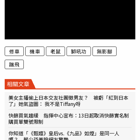
修車
機車
老鼠
獅吼功
無影腳
踹飛
相關文章
美女主播偷上日本交友社團徵男友？ 被虧「紅到日本
了」她氣盜圖： 我不是Tiffany呀
快篩買氣趨緩 指揮中心宣布：13日起取消快篩實名制
購買單雙號限制
你知道「《甄嬛》皇后vs.《九品》如煙」是同一人
嗎？ 蔡少芬美貌網友驚艷