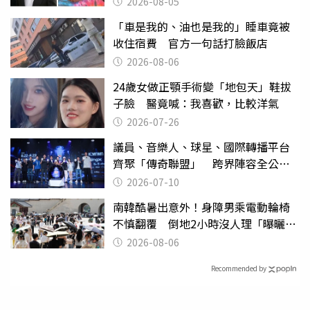
2026-08-05
「車是我的、油也是我的」睡車竟被
收住宿費 官方一句話打臉飯店
2026-08-06
24歲女做正顎手術變「地包天」鞋拔
子臉 醫竟喊：我喜歡，比較洋氣
2026-07-26
議員、音樂人、球星、國際轉播平台
齊聚「傳奇聯盟」 跨界陣容全公
開 劍指亞洲新傳奇聯賽
2026-07-10
南韓酷暑出意外！身障男乘電動輪椅
不慎翻覆 倒地2小時沒人理「曝曬
亡」
2026-08-06
Recommended by