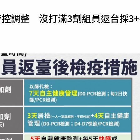
寵物
管控調整 沒打滿3劑組員返台採3+
運勢
運動
梅酒