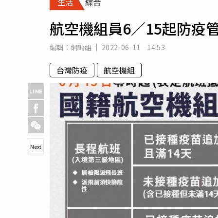
生活
綜合
人物
汽車
航空機組員6／15起防疫
專欄
房產新勢力
編輯：
網編組
2022-06-11 14:53
台灣防疫
航空機組
Next