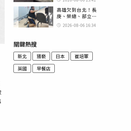
經十災
高雄欠到台北！長
庚、榮總、部立醫
院都受害 「醫療
2026-08-06 16:34
暴力男」離譜紀錄
曝光
關鍵熱搜
新北
猥褻
日本
崔培軍
英國
早餐店
護
較
航