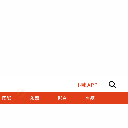
下載 APP
國際
永續
影音
專題