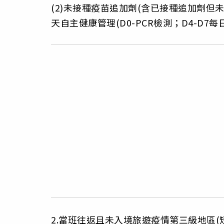
(2)未接種疫苗追加劑(含已接種追加劑但未
天自主健康管理(D0-PCR檢測；D4-D7每
2.當班往返且未入境旅遊疫情第三級地區(