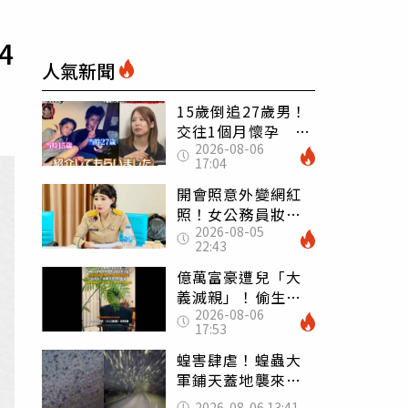
4
人氣新聞
15歲倒追27歲男！
交往1個月懷孕 36
2026-08-06
歲當阿嬤故事曝光
17:04
開會照意外變網紅
照！女公務員妝容
2026-08-05
掀2千則留言 本人
22:43
怒嗆：化妝有錯嗎
億萬富豪遭兒「大
義滅親」！偷生子
2026-08-06
怕曝光 竟盜鄰居
17:53
身份辦假證落戶
蝗害肆虐！蝗蟲大
軍鋪天蓋地襲來宛
如末日 網驚：聖
2026-08-06 13:41