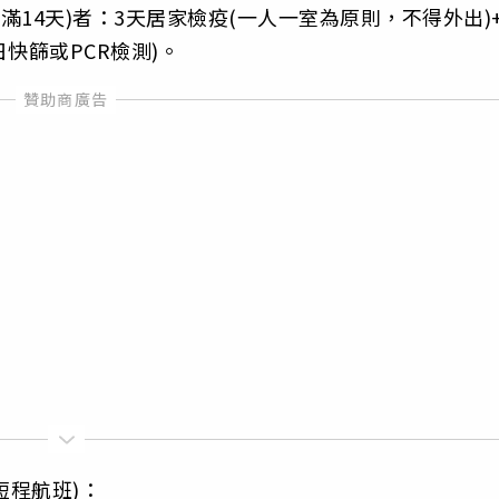
滿14天)者：3天居家檢疫(一人一室為原則，不得外出)+
日快篩或PCR檢測)。
短程航班)：