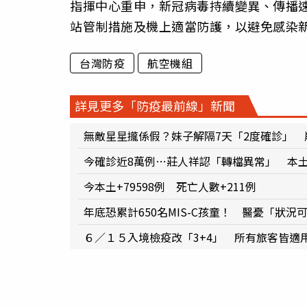
指揮中心重申，新冠病毒持續變異、傳播
站管制措施及機上適當防護，以避免感染
台灣防疫
航空機組
詳見更多「防疫最前線」新聞
無敵星星攏係假？妹子解隔7天「2度確診」
今確診近8萬例…莊人祥認「轉檔異常」 本
今本土+79598例 死亡人數+211例
年底恐累計650名MIS-C孩童！ 醫憂「狀
６／１５入境檢疫改「3+4」 所有旅客皆適