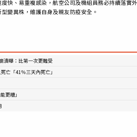
速度快、易重複感染，航空公司及機組員務必持續落實
新型變異株，維護自身及親友防疫安全。
 崩潰曝：比第一次更難受
土死亡「41％三天內死亡」
況可能更糟」
用