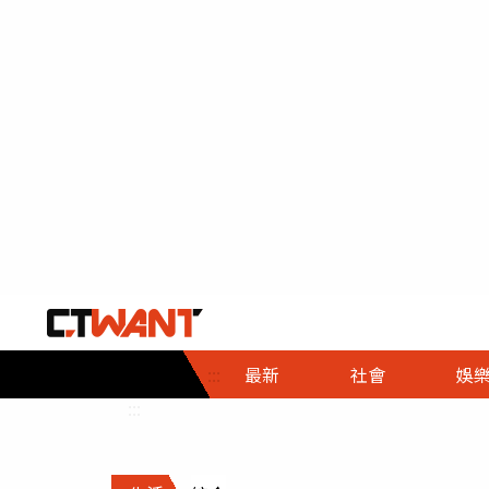
社會首頁
娛樂首頁
財經首頁
政
:::
最新
社會
娛
時事
即時
熱線
:::
直擊
大條
人物
調查
專題
３Ｃ