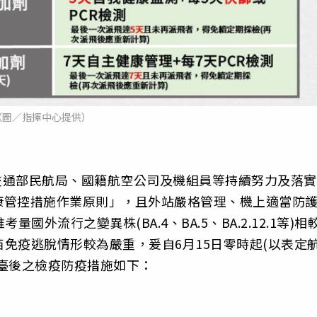
（圖／指揮中心提供）
經交通部民航局、國籍航空公司及機組員等持續努力及落實
康管控措施作業原則」，且外站嚴格管理、機上適當防
外流行之變異株(BA.4、BA.5、BA.2.12.1等)相
苗免疫逃脫情形較為嚴重，爰自6月15日零時起(以表定
臺後之檢疫防疫措施如下：